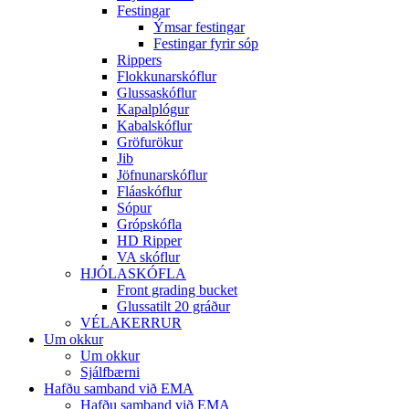
Festingar
Ýmsar festingar
Festingar fyrir sóp
Rippers
Flokkunarskóflur
Glussaskóflur
Kapalplógur
Kabalskóflur
Gröfurökur
Jib
Jöfnunarskóflur
Fláaskóflur
Sópur
Grópskófla
HD Ripper
VA skóflur
HJÓLASKÓFLA
Front grading bucket
Glussatilt 20 gráður
VÉLAKERRUR
Um okkur
Um okkur
Sjálfbærni
Hafðu samband við EMA
Hafðu samband við EMA