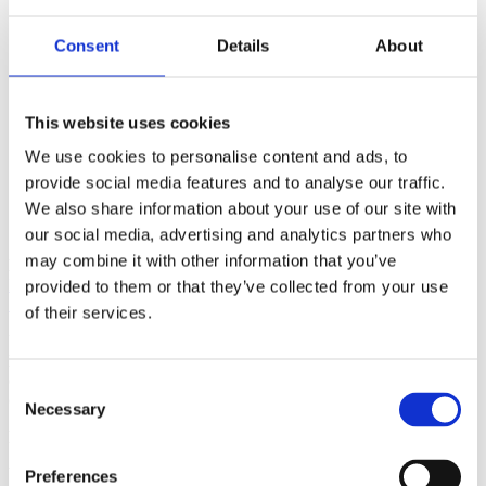
HD Digging Bucket 750L with blade –
1060mm – S60
Consent
Details
About
ÅF login för att se pris
This website uses cookies
HD Digging Bucket 425L with blade –
We use cookies to personalise content and ads, to
800mm – S50
provide social media features and to analyse our traffic.
We also share information about your use of our site with
ÅF login för att se pris
our social media, advertising and analytics partners who
may combine it with other information that you’ve
KINNA
Ehns Gata 6
provided to them or that they’ve collected from your use
51156 Kinna
of their services.
UM OKKUR
EMA
býr til útbúnað fyrir gröfur sem anda gæðum. Við látum
ekkert eftir tilviljun og erum knúin áfram af ánægju viðskiptavina
Consent
okkar í Scandinavíu.
Necessary
Selection
HAFÐU SAMBAND
Vélavit
Preferences