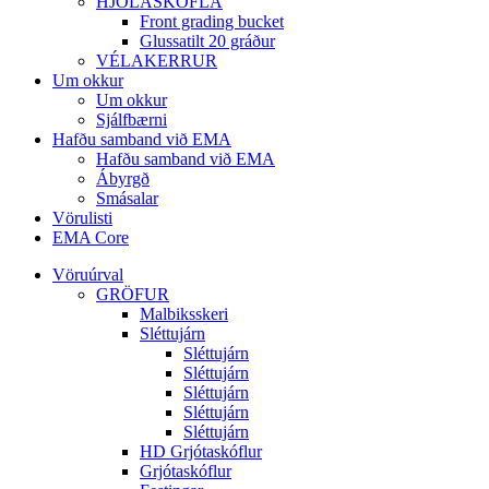
HJÓLASKÓFLA
Front grading bucket
Glussatilt 20 gráður
VÉLAKERRUR
Um okkur
Um okkur
Sjálfbærni
Hafðu samband við EMA
Hafðu samband við EMA
Ábyrgð
Smásalar
Vörulisti
EMA Core
Vöruúrval
GRÖFUR
Malbiksskeri
Sléttujárn
Sléttujárn
Sléttujárn
Sléttujárn
Sléttujárn
Sléttujárn
HD Grjótaskóflur
Grjótaskóflur