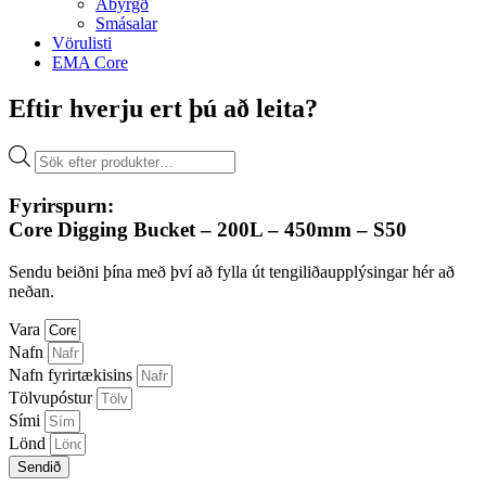
Ábyrgð
Smásalar
Vörulisti
EMA Core
Eftir hverju ert þú að leita?
Products
search
Fyrirspurn:
Core Digging Bucket – 200L – 450mm – S50
Sendu beiðni þína með því að fylla út tengiliðaupplýsingar hér að
neðan.
Vara
Nafn
Nafn fyrirtækisins
Tölvupóstur
Sími
Lönd
Sendið