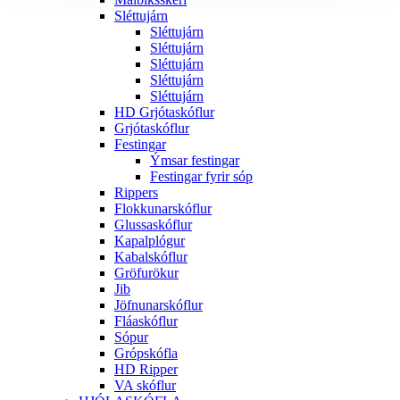
Sléttujárn
Sléttujárn
Sléttujárn
Sléttujárn
Sléttujárn
Sléttujárn
HD Grjótaskóflur
Grjótaskóflur
Festingar
Ýmsar festingar
Festingar fyrir sóp
Rippers
Flokkunarskóflur
Glussaskóflur
Kapalplógur
Kabalskóflur
Gröfurökur
Jib
Jöfnunarskóflur
Fláaskóflur
Sópur
Grópskófla
HD Ripper
VA skóflur