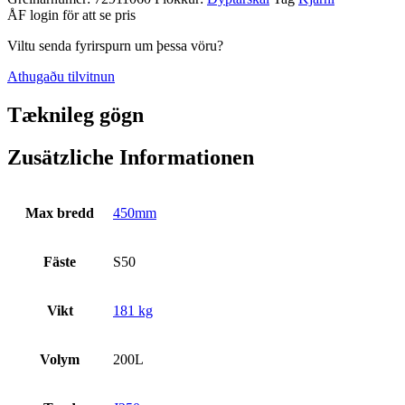
ÅF login för att se pris
Viltu senda fyrirspurn um þessa vöru?
Athugaðu tilvitnun
Tæknileg gögn
Zusätzliche Informationen
Max bredd
450mm
Fäste
S50
Vikt
181 kg
Volym
200L