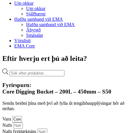
Um okkur
Um okkur
Sjálfbærni
Hafðu samband við EMA
Hafðu samband við EMA
Ábyrgð
Smásalar
Vörulisti
EMA Core
Eftir hverju ert þú að leita?
Products
search
Fyrirspurn:
Core Digging Bucket – 200L – 450mm – S50
Sendu beiðni þína með því að fylla út tengiliðaupplýsingar hér að
neðan.
Vara
Nafn
Nafn fyrirtækisins