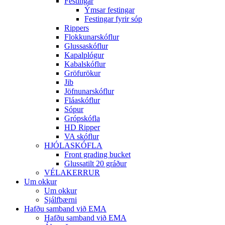
Festingar
Ýmsar festingar
Festingar fyrir sóp
Rippers
Flokkunarskóflur
Glussaskóflur
Kapalplógur
Kabalskóflur
Gröfurökur
Jib
Jöfnunarskóflur
Fláaskóflur
Sópur
Grópskófla
HD Ripper
VA skóflur
HJÓLASKÓFLA
Front grading bucket
Glussatilt 20 gráður
VÉLAKERRUR
Um okkur
Um okkur
Sjálfbærni
Hafðu samband við EMA
Hafðu samband við EMA