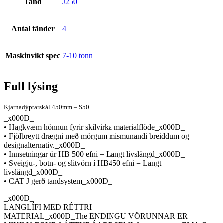
Tand
J250
Antal tänder
4
Maskinvikt spec
7-10 tonn
Full lýsing
Kjarnadýptarskál 450mm – S50
_x000D_
• Hagkvæm hönnun fyrir skilvirka materialflöde_x000D_
• Fjölbreytt drægni með mörgum mismunandi breiddum og
designalternativ._x000D_
• Innsetningar úr HB 500 efni = Langt livslängd_x000D_
• Sveigju-, botn- og slitvörn í HB450 efni = Langt
livslängd_x000D_
• CAT J gerð tandsystem_x000D_
_x000D_
LANGLÍFI MEÐ RÉTTRI
MATERIAL_x000D_The ENDINGU VÖRUNNAR ER