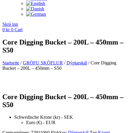
Skrá inn
0
kr
0
Cart
Core Digging Bucket – 200L – 450mm –
S50
Startseite
/
GRÖFU SKÓFLUR
/
Dýptarskál
/ Core Digging
Bucket – 200L – 450mm – S50
Core Digging Bucket – 200L – 450mm –
S50
Schwedische Krone (kr) - SEK
Euro (€) - EUR
Greinarnúmer:
72911060
Flokkur:
Dýptarskál
Tag
Kjarni