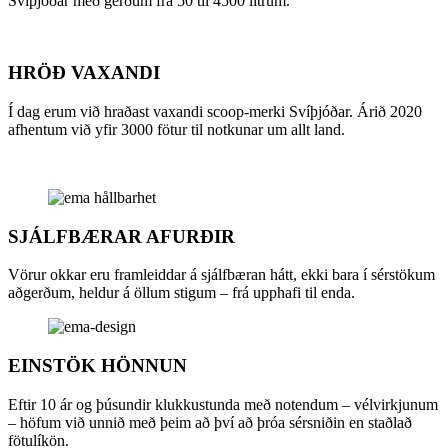
Svíþjóðar með gerðum frá 50 til 4500 lítrum.
HRÖÐ VAXANDI
Í dag erum við hraðast vaxandi scoop-merki Svíþjóðar. Árið 2020
afhentum við yfir 3000 fötur til notkunar um allt land.
SJÁLFBÆRAR AFURÐIR
Vörur okkar eru framleiddar á sjálfbæran hátt, ekki bara í sérstökum
aðgerðum, heldur á öllum stigum – frá upphafi til enda.
EINSTÖK HÖNNUN
Eftir 10 ár og þúsundir klukkustunda með notendum – vélvirkjunum
– höfum við unnið með þeim að því að þróa sérsniðin en staðlað
fötulíkön.