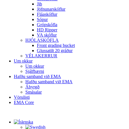
Jib
Jöfnunarskóflur
Fláaskóflur
Sópur
Grópskófla
HD Ripper
VA skóflur
HJÓLASKÓFLA
Front grading bucket
Glussatilt 20 gráður
VÉLAKERRUR
Um okkur
Um okkur
Sjálfbærni
Hafðu samband við EMA
Hafðu samband við EMA
Ábyrgð
Smásalar
Vörulisti
EMA Core