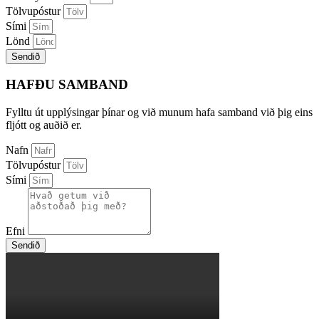
Tölvupóstur
Sími
Lönd
Sendið
HAFÐU SAMBAND
Fylltu út upplýsingar þínar og við munum hafa samband við þig eins
fljótt og auðið er.
Nafn
Tölvupóstur
Sími
Efni
Sendið