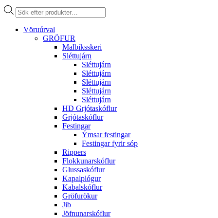
Products
search
Vöruúrval
GRÖFUR
Malbiksskeri
Sléttujárn
Sléttujárn
Sléttujárn
Sléttujárn
Sléttujárn
Sléttujárn
HD Grjótaskóflur
Grjótaskóflur
Festingar
Ýmsar festingar
Festingar fyrir sóp
Rippers
Flokkunarskóflur
Glussaskóflur
Kapalplógur
Kabalskóflur
Gröfurökur
Jib
Jöfnunarskóflur