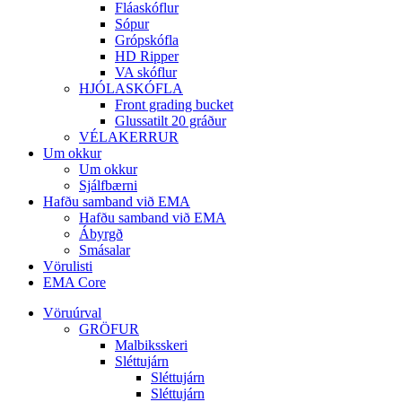
Fláaskóflur
Sópur
Grópskófla
HD Ripper
VA skóflur
HJÓLASKÓFLA
Front grading bucket
Glussatilt 20 gráður
VÉLAKERRUR
Um okkur
Um okkur
Sjálfbærni
Hafðu samband við EMA
Hafðu samband við EMA
Ábyrgð
Smásalar
Vörulisti
EMA Core
Vöruúrval
GRÖFUR
Malbiksskeri
Sléttujárn
Sléttujárn
Sléttujárn