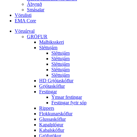
Ábyrgð
Smásalar
Vörulisti
EMA Core
Vöruúrval
GRÖFUR
Malbiksskeri
Sléttujárn
Sléttujárn
Sléttujárn
Sléttujárn
Sléttujárn
Sléttujárn
HD Grjótaskóflur
Grjótaskóflur
Festingar
Ýmsar festingar
Festingar fyrir sóp
Rippers
Flokkunarskóflur
Glussaskóflur
Kapalplógur
Kabalskóflur
Gröfurökur