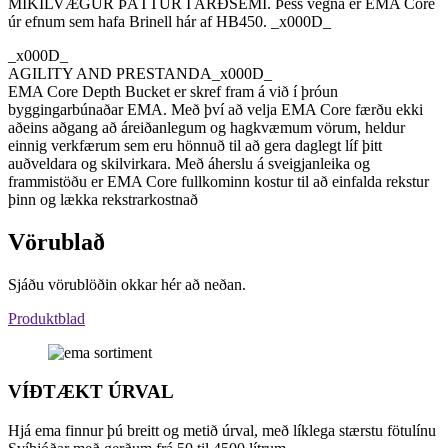
MIKILVÆGUR ÞÁTTUR Í ARÐSEMI. Þess vegna er EMA Core
úr efnum sem hafa Brinell hár af HB450. _x000D_
_x000D_
AGILITY AND PRESTANDA_x000D_
EMA Core Depth Bucket er skref fram á við í þróun
byggingarbúnaðar EMA. Með því að velja EMA Core færðu ekki
aðeins aðgang að áreiðanlegum og hagkvæmum vörum, heldur
einnig verkfærum sem eru hönnuð til að gera daglegt líf þitt
auðveldara og skilvirkara. Með áherslu á sveigjanleika og
frammistöðu er EMA Core fullkominn kostur til að einfalda rekstur
þinn og lækka rekstrarkostnað
Vörublað
Sjáðu vörublöðin okkar hér að neðan.
Produktblad
VÍÐTÆKT ÚRVAL
Hjá ema finnur þú breitt og metið úrval, með líklega stærstu fötulínu