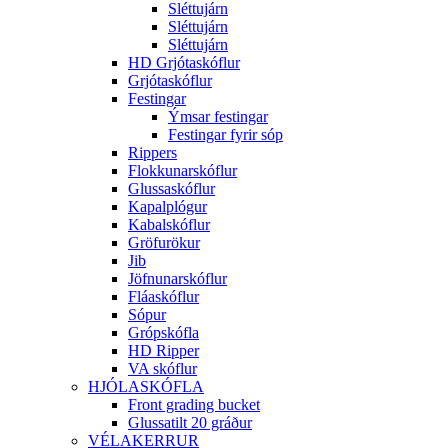
Sléttujárn
Sléttujárn
Sléttujárn
HD Grjótaskóflur
Grjótaskóflur
Festingar
Ýmsar festingar
Festingar fyrir sóp
Rippers
Flokkunarskóflur
Glussaskóflur
Kapalplógur
Kabalskóflur
Gröfurökur
Jib
Jöfnunarskóflur
Fláaskóflur
Sópur
Grópskófla
HD Ripper
VA skóflur
HJÓLASKÓFLA
Front grading bucket
Glussatilt 20 gráður
VÉLAKERRUR