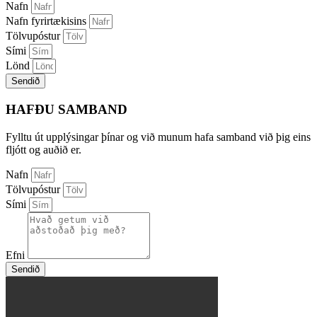
Nafn
Nafn fyrirtækisins
Tölvupóstur
Sími
Lönd
Sendið
HAFÐU SAMBAND
Fylltu út upplýsingar þínar og við munum hafa samband við þig eins
fljótt og auðið er.
Nafn
Tölvupóstur
Sími
Efni
Sendið