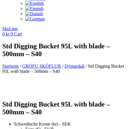
Skrá inn
0
kr
0
Cart
Std Digging Bucket 95L with blade –
500mm – S40
Startseite
/
GRÖFU SKÓFLUR
/
Dýptarskál
/ Std Digging Bucket
95L with blade – 500mm – S40
Std Digging Bucket 95L with blade –
500mm – S40
Schwedische Krone (kr) - SEK