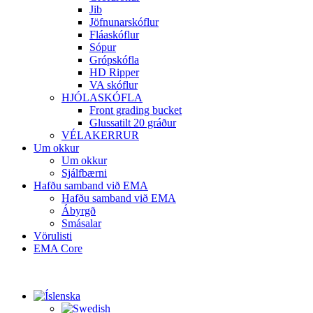
Jib
Jöfnunarskóflur
Fláaskóflur
Sópur
Grópskófla
HD Ripper
VA skóflur
HJÓLASKÓFLA
Front grading bucket
Glussatilt 20 gráður
VÉLAKERRUR
Um okkur
Um okkur
Sjálfbærni
Hafðu samband við EMA
Hafðu samband við EMA
Ábyrgð
Smásalar
Vörulisti
EMA Core