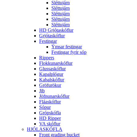
Sléttujárn
Sléttujárn
Sléttujárn
Sléttujárn
Sléttujárn
HD Grjótaskóflur
Grjótaskóflur
Festingar
Ýmsar festingar
Festingar fyrir sóp
Rippers
Flokkunarskóflur
Glussaskóflur
Kapalplógur
Kabalskóflur
Gröfurökur
Jib
Jöfnunarskóflur
Fláaskóflur
Sópur
Grópskófla
HD Ripper
VA skóflur
HJÓLASKÓFLA
Front grading bucket