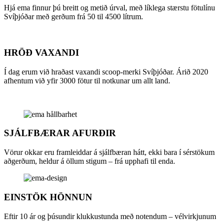
Hjá ema finnur þú breitt og metið úrval, með líklega stærstu fötulínu
Svíþjóðar með gerðum frá 50 til 4500 lítrum.
HRÖÐ VAXANDI
Í dag erum við hraðast vaxandi scoop-merki Svíþjóðar. Árið 2020
afhentum við yfir 3000 fötur til notkunar um allt land.
SJÁLFBÆRAR AFURÐIR
Vörur okkar eru framleiddar á sjálfbæran hátt, ekki bara í sérstökum
aðgerðum, heldur á öllum stigum – frá upphafi til enda.
EINSTÖK HÖNNUN
Eftir 10 ár og þúsundir klukkustunda með notendum – vélvirkjunum