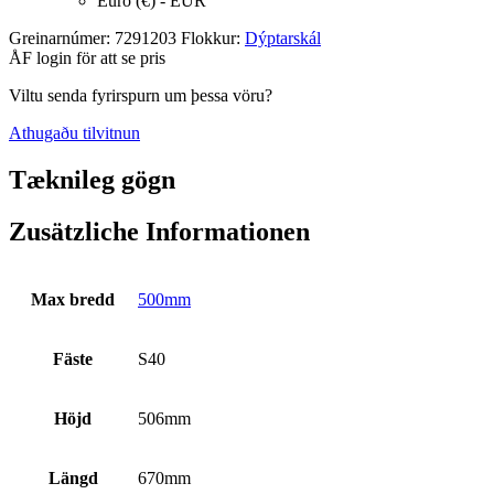
Euro (€) - EUR
Greinarnúmer:
7291203
Flokkur:
Dýptarskál
ÅF login för att se pris
Viltu senda fyrirspurn um þessa vöru?
Athugaðu tilvitnun
Tæknileg gögn
Zusätzliche Informationen
Max bredd
500mm
Fäste
S40
Höjd
506mm
Längd
670mm