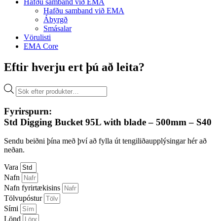
Hafðu samband við EMA
Hafðu samband við EMA
Ábyrgð
Smásalar
Vörulisti
EMA Core
Eftir hverju ert þú að leita?
Products
search
Fyrirspurn:
Std Digging Bucket 95L with blade – 500mm – S40
Sendu beiðni þína með því að fylla út tengiliðaupplýsingar hér að
neðan.
Vara
Nafn
Nafn fyrirtækisins
Tölvupóstur
Sími
Lönd