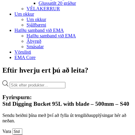
Glussatilt 20 gráður
VÉLAKERRUR
Um okkur
Um okkur
Sjálfbærni
Hafðu samband við EMA
Hafðu samband við EMA
Ábyrgð
Smásalar
Vörulisti
EMA Core
Eftir hverju ert þú að leita?
Products
search
Fyrirspurn:
Std Digging Bucket 95L with blade – 500mm – S40
Sendu beiðni þína með því að fylla út tengiliðaupplýsingar hér að
neðan.
Vara