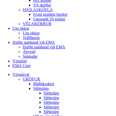
HD Ripper
VA skóflur
HJÓLASKÓFLA
Front grading bucket
Glussatilt 20 gráður
VÉLAKERRUR
Um okkur
Um okkur
Sjálfbærni
Hafðu samband við EMA
Hafðu samband við EMA
Ábyrgð
Smásalar
Vörulisti
EMA Core
Vöruúrval
GRÖFUR
Malbiksskeri
Sléttujárn
Sléttujárn
Sléttujárn
Sléttujárn
Sléttujárn
Sléttujárn