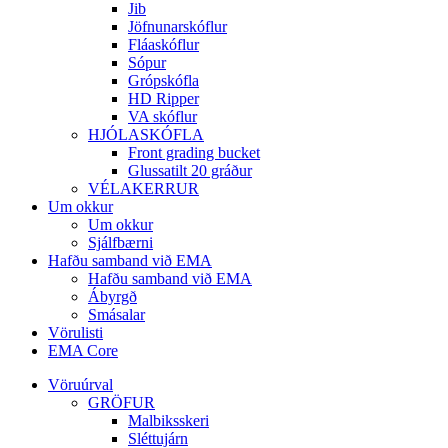
Jib
Jöfnunarskóflur
Fláaskóflur
Sópur
Grópskófla
HD Ripper
VA skóflur
HJÓLASKÓFLA
Front grading bucket
Glussatilt 20 gráður
VÉLAKERRUR
Um okkur
Um okkur
Sjálfbærni
Hafðu samband við EMA
Hafðu samband við EMA
Ábyrgð
Smásalar
Vörulisti
EMA Core
Vöruúrval
GRÖFUR
Malbiksskeri
Sléttujárn