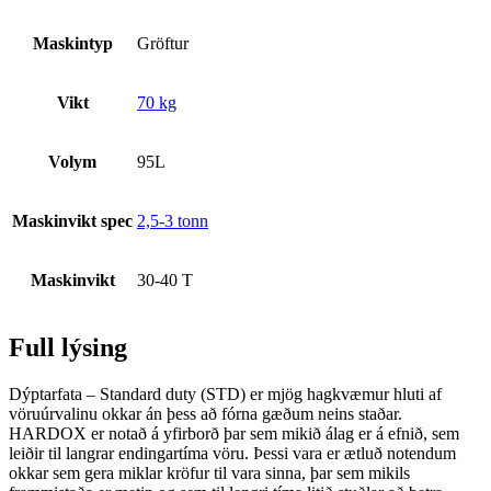
Maskintyp
Gröftur
Vikt
70 kg
Volym
95L
Maskinvikt spec
2,5-3 tonn
Maskinvikt
30-40 T
Full lýsing
Dýptarfata – Standard duty (STD) er mjög hagkvæmur hluti af
vöruúrvalinu okkar án þess að fórna gæðum neins staðar.
HARDOX er notað á yfirborð þar sem mikið álag er á efnið, sem
leiðir til langrar endingartíma vöru. Þessi vara er ætluð notendum
okkar sem gera miklar kröfur til vara sinna, þar sem mikils