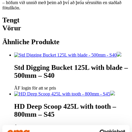
– höfum við unnið með þeim að því að þróa sérsniðin en staðlað
fötulíkön.
Tengt
Vörur
Ähnliche Produkte
Std Digging Bucket 125L with blade –
500mm – S40
ÅF login för att se pris
HD Deep Scoop 425L with tooth –
800mm – S45
ÅF login för att se pris