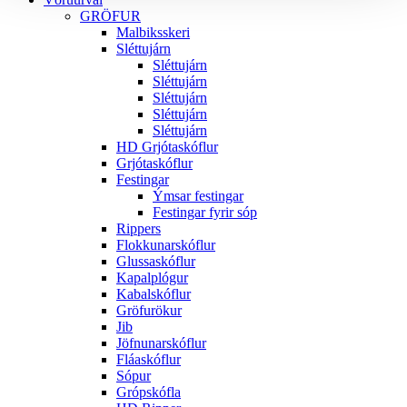
GRÖFUR
Malbiksskeri
Sléttujárn
Sléttujárn
Sléttujárn
Sléttujárn
Sléttujárn
Sléttujárn
HD Grjótaskóflur
Grjótaskóflur
Festingar
Ýmsar festingar
Festingar fyrir sóp
Rippers
Flokkunarskóflur
Glussaskóflur
Kapalplógur
Kabalskóflur
Gröfurökur
Jib
Jöfnunarskóflur
Fláaskóflur
Sópur
Grópskófla