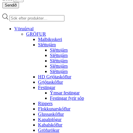
Sendið
Products
search
Vöruúrval
GRÖFUR
Malbiksskeri
Sléttujárn
Sléttujárn
Sléttujárn
Sléttujárn
Sléttujárn
Sléttujárn
HD Grjótaskóflur
Grjótaskóflur
Festingar
Ýmsar festingar
Festingar fyrir sóp
Rippers
Flokkunarskóflur
Glussaskóflur
Kapalplógur
Kabalskóflur
Gröfurökur