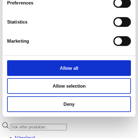
Preferences
Vélavit
Sími: 5272600
Netfang:
h
inrik@velavit.is
Statistics
EMA
Um okkur
Stefna
Marketing
Sjálfbærni
Skilmálar og skilyrði
Allow all
STOLTUR MEÐLIMUR
Allow selection
FYLGDU OKKUR:
Deny
Facebook
Instagram
Linkedin
Youtube
Products
search
Vöruúrval