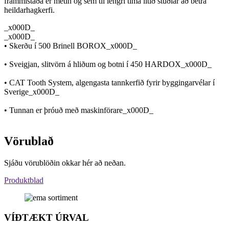
frammistaða er metin og sem til lengri tíma litið stuðlar að betra
heildarhagkerfi.
_x000D_
_x000D_
• Skerðu í 500 Brinell BOROX_x000D_
• Sveigjan, slitvörn á hliðum og botni í 450 HARDOX_x000D_
• CAT Tooth System, algengasta tannkerfið fyrir byggingarvélar í
Sverige_x000D_
• Tunnan er þróuð með maskinförare_x000D_
Vörublað
Sjáðu vörublöðin okkar hér að neðan.
Produktblad
VÍÐTÆKT ÚRVAL