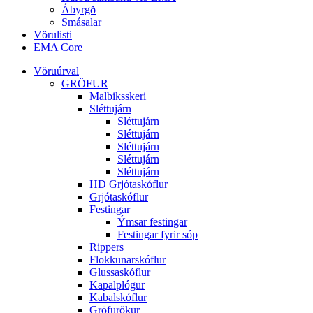
Ábyrgð
Smásalar
Vörulisti
EMA Core
Vöruúrval
GRÖFUR
Malbiksskeri
Sléttujárn
Sléttujárn
Sléttujárn
Sléttujárn
Sléttujárn
Sléttujárn
HD Grjótaskóflur
Grjótaskóflur
Festingar
Ýmsar festingar
Festingar fyrir sóp
Rippers
Flokkunarskóflur
Glussaskóflur
Kapalplógur
Kabalskóflur
Gröfurökur