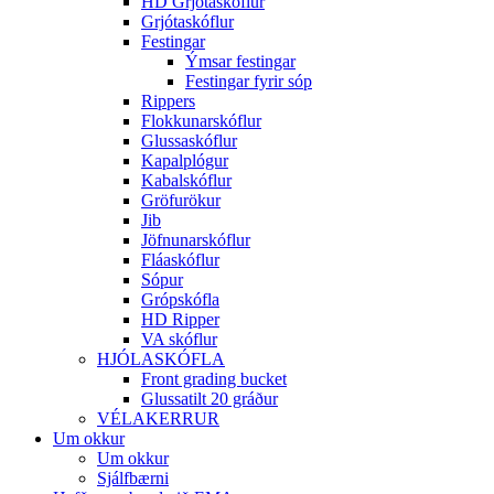
HD Grjótaskóflur
Grjótaskóflur
Festingar
Ýmsar festingar
Festingar fyrir sóp
Rippers
Flokkunarskóflur
Glussaskóflur
Kapalplógur
Kabalskóflur
Gröfurökur
Jib
Jöfnunarskóflur
Fláaskóflur
Sópur
Grópskófla
HD Ripper
VA skóflur
HJÓLASKÓFLA
Front grading bucket
Glussatilt 20 gráður
VÉLAKERRUR
Um okkur
Um okkur
Sjálfbærni