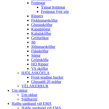
Festingar
Ýmsar festingar
Festingar fyrir sóp
Rippers
Flokkunarskóflur
Glussaskóflur
Kapalplógur
Kabalskóflur
Gröfurökur
Jib
Jöfnunarskóflur
Fláaskóflur
Sópur
Grópskófla
HD Ripper
VA skóflur
HJÓLASKÓFLA
Front grading bucket
Glussatilt 20 gráður
VÉLAKERRUR
Um okkur
Um okkur
Sjálfbærni
Hafðu samband við EMA
Hafðu samband við EMA