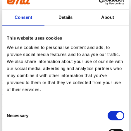
HD Digging Bucket 900L with tooth –
Consent
Details
About
1100mm – W20
ÅF login för att se pris
This website uses cookies
We use cookies to personalise content and ads, to
HD Digging Bucket 2200L with tooth
provide social media features and to analyse our traffic.
– 1700mm – S80
We also share information about your use of our site with
our social media, advertising and analytics partners who
ÅF login för att se pris
may combine it with other information that you’ve
KINNA
provided to them or that they’ve collected from your use
Ehns Gata 6
of their services.
51156 Kinna
UM OKKUR
EMA
býr til útbúnað fyrir gröfur sem anda gæðum. Við látum
Consent
ekkert eftir tilviljun og erum knúin áfram af ánægju viðskiptavina
Necessary
Selection
okkar í Scandinavíu.
HAFÐU SAMBAND