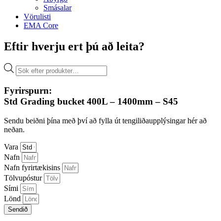
Smásalar
Vörulisti
EMA Core
Eftir hverju ert þú að leita?
Products
search
Fyrirspurn:
Std Grading bucket 400L – 1400mm – S45
Sendu beiðni þína með því að fylla út tengiliðaupplýsingar hér að
neðan.
Vara
Nafn
Nafn fyrirtækisins
Tölvupóstur
Sími
Lönd
Sendið