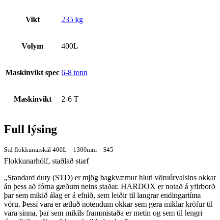
Vikt
235 kg
Volym
400L
Maskinvikt spec
6-8 tonn
Maskinvikt
2-6 T
Full lýsing
Std flokkunarskál 400L – 1300mm – S45
Flokkunarhólf, staðlað starf
„Standard duty (STD) er mjög hagkvæmur hluti vöruúrvalsins okkar
án þess að fórna gæðum neins staðar. HARDOX er notað á yfirborð
þar sem mikið álag er á efnið, sem leiðir til langrar endingartíma
vöru. Þessi vara er ætluð notendum okkar sem gera miklar kröfur til
vara sinna, þar sem mikils frammistaða er metin og sem til lengri