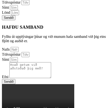
Tölvupóstur
Sími
Lönd
Sendið
HAFÐU SAMBAND
Fylltu út upplýsingar þínar og við munum hafa samband við þig eins
fljótt og auðið er.
Nafn
Tölvupóstur
Sími
Efni
Sendið