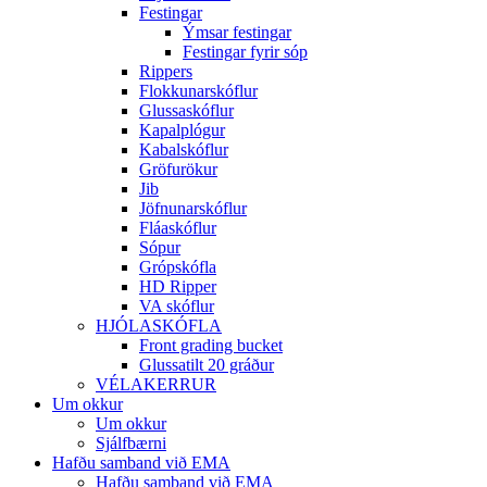
Festingar
Ýmsar festingar
Festingar fyrir sóp
Rippers
Flokkunarskóflur
Glussaskóflur
Kapalplógur
Kabalskóflur
Gröfurökur
Jib
Jöfnunarskóflur
Fláaskóflur
Sópur
Grópskófla
HD Ripper
VA skóflur
HJÓLASKÓFLA
Front grading bucket
Glussatilt 20 gráður
VÉLAKERRUR
Um okkur
Um okkur
Sjálfbærni
Hafðu samband við EMA
Hafðu samband við EMA