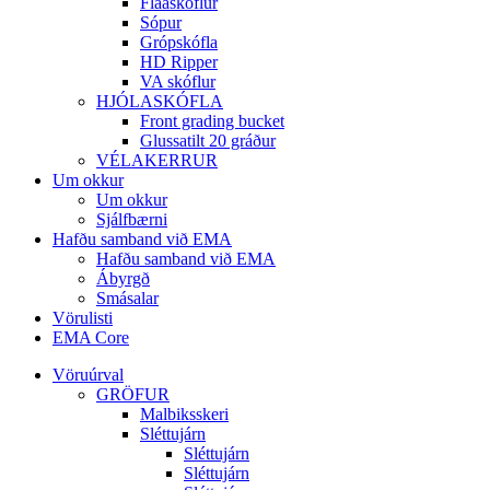
Fláaskóflur
Sópur
Grópskófla
HD Ripper
VA skóflur
HJÓLASKÓFLA
Front grading bucket
Glussatilt 20 gráður
VÉLAKERRUR
Um okkur
Um okkur
Sjálfbærni
Hafðu samband við EMA
Hafðu samband við EMA
Ábyrgð
Smásalar
Vörulisti
EMA Core
Vöruúrval
GRÖFUR
Malbiksskeri
Sléttujárn
Sléttujárn
Sléttujárn