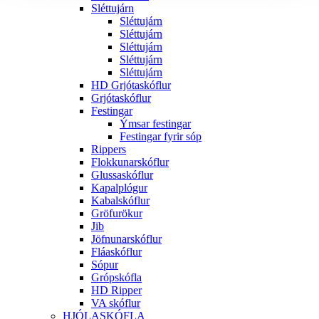
Sléttujárn
Sléttujárn
Sléttujárn
Sléttujárn
Sléttujárn
Sléttujárn
HD Grjótaskóflur
Grjótaskóflur
Festingar
Ýmsar festingar
Festingar fyrir sóp
Rippers
Flokkunarskóflur
Glussaskóflur
Kapalplógur
Kabalskóflur
Gröfurökur
Jib
Jöfnunarskóflur
Fláaskóflur
Sópur
Grópskófla
HD Ripper
VA skóflur
HJÓLASKÓFLA