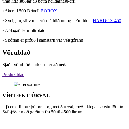
tíma litið stuðlar að betra heildarhagkerfi.
• Skera í 500 Brinell
BOROX
• Sveigjan, slitvarnarvörn á hliðum og neðri hluta
HARDOX 450
• Aðlagað fyrir tiltrotator
• Skóflan er þróuð í samstarfi við vélstjórann
Vörublað
Sjáðu vörublöðin okkar hér að neðan.
Produktblad
VÍÐTÆKT ÚRVAL
Hjá ema finnur þú breitt og metið úrval, með líklega stærstu fötulínu
Svíþjóðar með gerðum frá 50 til 4500 lítrum.