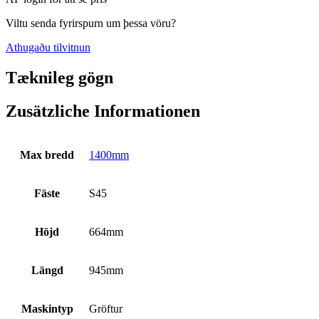
Viltu senda fyrirspurn um þessa vöru?
Athugaðu tilvitnun
Tæknileg gögn
Zusätzliche Informationen
Max bredd
1400mm
Fäste
S45
Höjd
664mm
Längd
945mm
Maskintyp
Gröftur