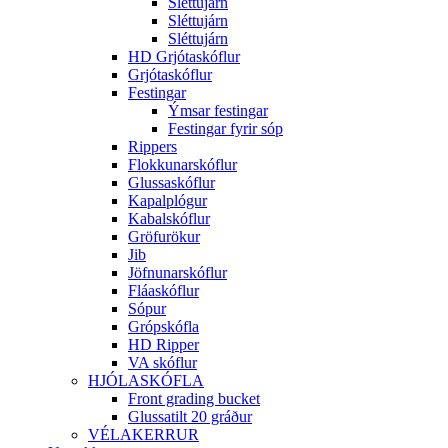
Sléttujárn
Sléttujárn
Sléttujárn
HD Grjótaskóflur
Grjótaskóflur
Festingar
Ýmsar festingar
Festingar fyrir sóp
Rippers
Flokkunarskóflur
Glussaskóflur
Kapalplógur
Kabalskóflur
Gröfurökur
Jib
Jöfnunarskóflur
Fláaskóflur
Sópur
Grópskófla
HD Ripper
VA skóflur
HJÓLASKÓFLA
Front grading bucket
Glussatilt 20 gráður
VÉLAKERRUR