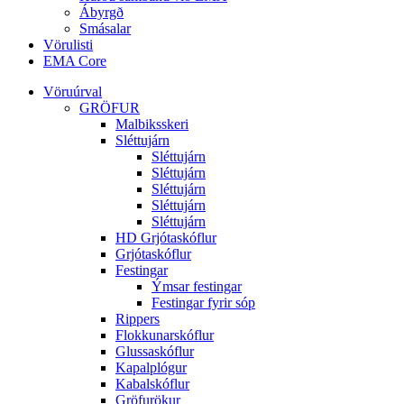
Ábyrgð
Smásalar
Vörulisti
EMA Core
Vöruúrval
GRÖFUR
Malbiksskeri
Sléttujárn
Sléttujárn
Sléttujárn
Sléttujárn
Sléttujárn
Sléttujárn
HD Grjótaskóflur
Grjótaskóflur
Festingar
Ýmsar festingar
Festingar fyrir sóp
Rippers
Flokkunarskóflur
Glussaskóflur
Kapalplógur
Kabalskóflur
Gröfurökur