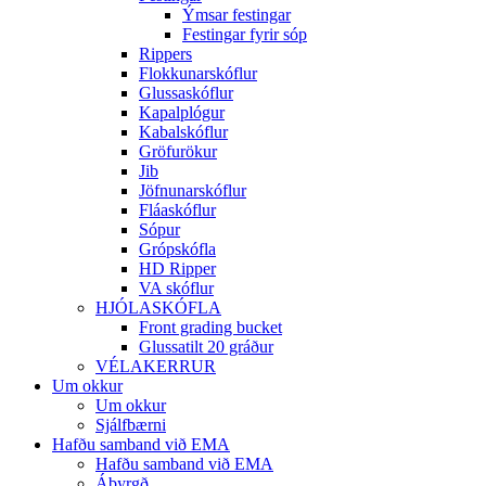
Ýmsar festingar
Festingar fyrir sóp
Rippers
Flokkunarskóflur
Glussaskóflur
Kapalplógur
Kabalskóflur
Gröfurökur
Jib
Jöfnunarskóflur
Fláaskóflur
Sópur
Grópskófla
HD Ripper
VA skóflur
HJÓLASKÓFLA
Front grading bucket
Glussatilt 20 gráður
VÉLAKERRUR
Um okkur
Um okkur
Sjálfbærni
Hafðu samband við EMA
Hafðu samband við EMA
Ábyrgð