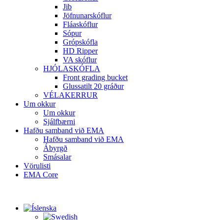
Jib
Jöfnunarskóflur
Fláaskóflur
Sópur
Grópskófla
HD Ripper
VA skóflur
HJÓLASKÓFLA
Front grading bucket
Glussatilt 20 gráður
VÉLAKERRUR
Um okkur
Um okkur
Sjálfbærni
Hafðu samband við EMA
Hafðu samband við EMA
Ábyrgð
Smásalar
Vörulisti
EMA Core