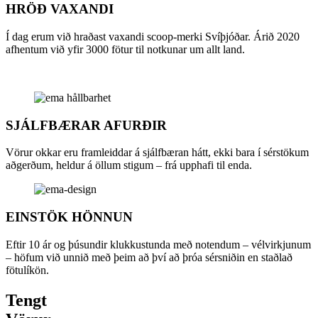
HRÖÐ VAXANDI
Í dag erum við hraðast vaxandi scoop-merki Svíþjóðar. Árið 2020
afhentum við yfir 3000 fötur til notkunar um allt land.
SJÁLFBÆRAR AFURÐIR
Vörur okkar eru framleiddar á sjálfbæran hátt, ekki bara í sérstökum
aðgerðum, heldur á öllum stigum – frá upphafi til enda.
EINSTÖK HÖNNUN
Eftir 10 ár og þúsundir klukkustunda með notendum – vélvirkjunum
– höfum við unnið með þeim að því að þróa sérsniðin en staðlað
fötulíkön.
Tengt