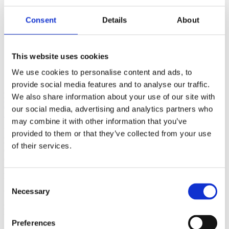
ÅF login för att se pris
Consent
Details
About
Core Grading Bucket – 215L –
1200mm – S40
This website uses cookies
We use cookies to personalise content and ads, to
ÅF login för att se pris
provide social media features and to analyse our traffic.
KINNA
We also share information about your use of our site with
Ehns Gata 6
our social media, advertising and analytics partners who
51156 Kinna
may combine it with other information that you’ve
UM OKKUR
provided to them or that they’ve collected from your use
EMA
býr til útbúnað fyrir gröfur sem anda gæðum. Við látum
of their services.
ekkert eftir tilviljun og erum knúin áfram af ánægju viðskiptavina
okkar í Scandinavíu.
HAFÐU SAMBAND
Consent
Necessary
Selection
Vélavit
Sími: 5272600
Netfang:
h
inrik@velavit.is
Preferences