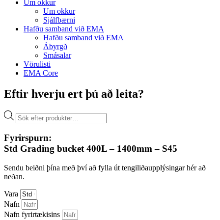
Um okkur
Um okkur
Sjálfbærni
Hafðu samband við EMA
Hafðu samband við EMA
Ábyrgð
Smásalar
Vörulisti
EMA Core
Eftir hverju ert þú að leita?
Products
search
Fyrirspurn:
Std Grading bucket 400L – 1400mm – S45
Sendu beiðni þína með því að fylla út tengiliðaupplýsingar hér að
neðan.
Vara
Nafn
Nafn fyrirtækisins