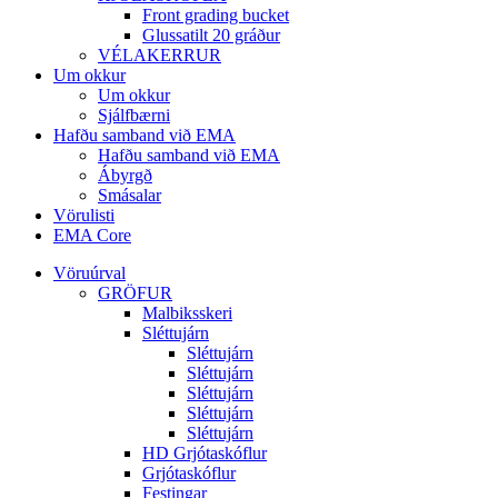
Front grading bucket
Glussatilt 20 gráður
VÉLAKERRUR
Um okkur
Um okkur
Sjálfbærni
Hafðu samband við EMA
Hafðu samband við EMA
Ábyrgð
Smásalar
Vörulisti
EMA Core
Vöruúrval
GRÖFUR
Malbiksskeri
Sléttujárn
Sléttujárn
Sléttujárn
Sléttujárn
Sléttujárn
Sléttujárn
HD Grjótaskóflur
Grjótaskóflur
Festingar