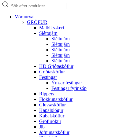
Products
search
Vöruúrval
GRÖFUR
Malbiksskeri
Sléttujárn
Sléttujárn
Sléttujárn
Sléttujárn
Sléttujárn
Sléttujárn
HD Grjótaskóflur
Grjótaskóflur
Festingar
Ýmsar festingar
Festingar fyrir sóp
Rippers
Flokkunarskóflur
Glussaskóflur
Kapalplógur
Kabalskóflur
Gröfurökur
Jib
Jöfnunarskóflur