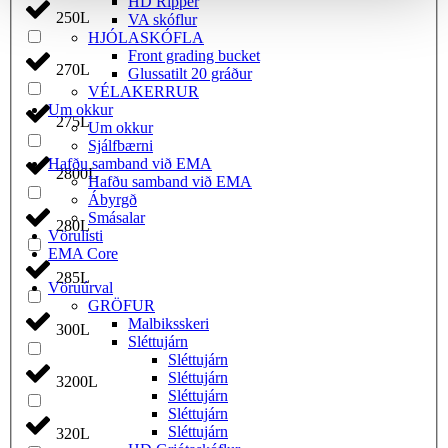
HD Ripper
250L
VA skóflur
HJÓLASKÓFLA
Front grading bucket
270L
Glussatilt 20 gráður
VÉLAKERRUR
Um okkur
275L
Um okkur
Sjálfbærni
Hafðu samband við EMA
2800L
Hafðu samband við EMA
Ábyrgð
Smásalar
280L
Vörulisti
EMA Core
285L
Vöruúrval
GRÖFUR
Malbiksskeri
300L
Sléttujárn
Sléttujárn
Sléttujárn
3200L
Sléttujárn
Sléttujárn
Sléttujárn
320L