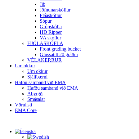
Jib
Jöfnunarskóflur
Fláaskóflur
Sópur
Grópskófla
HD Ripper
VA skóflur
HJÓLASKÓFLA
Front grading bucket
Glussatilt 20 gráður
VÉLAKERRUR
Um okkur
Um okkur
Sjálfbærni
Hafðu samband við EMA
Hafðu samband við EMA
Ábyrgð
Smásalar
Vörulisti
EMA Core