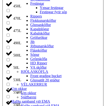
Festingar
450L
Ýmsar festingar
Festingar fyrir sóp
Rippers
470L
Flokkunarskóflur
Glussaskóflur
Kapalplógur
475L
Kabalskóflur
Gröfurökur
Jib
490L
Jöfnunarskóflur
Fláaskóflur
Sópur
500L
Grópskófla
HD Ripper
VA skóflur
50L
HJÓLASKÓFLA
Front grading bucket
530L
Glussatilt 20 gráður
VÉLAKERRUR
Um okkur
5500L
Um okkur
Sjálfbærni
Hafðu samband við EMA
550L
Hafðu samband við EMA