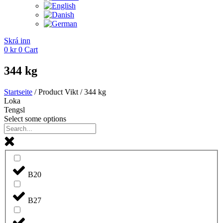
Skrá inn
0
kr
0
Cart
344 kg
Startseite
/ Product Vikt / 344 kg
Loka
Tengsl
Select some options
B20
B27