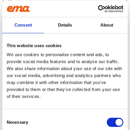
Vélavit
1600L
Sími: 5272600
6-10 T
Netfang:
h
inrik@velavit.is
160L
Consent
Details
About
EMA
7-10 tonn
Um okkur
Stefna
165L
Sjálfbærni
This website uses cookies
Skilmálar og skilyrði
1700L
We use cookies to personalise content and ads, to
provide social media features and to analyse our traffic.
We also share information about your use of our site with
1750L
STOLTUR MEÐLIMUR
our social media, advertising and analytics partners who
may combine it with other information that you’ve
175L
provided to them or that they’ve collected from your use
FYLGDU OKKUR:
of their services.
1800L
Facebook
Instagram
Linkedin
Youtube
190L
Consent
Products
Necessary
search
Selection
2000L
Vöruúrval