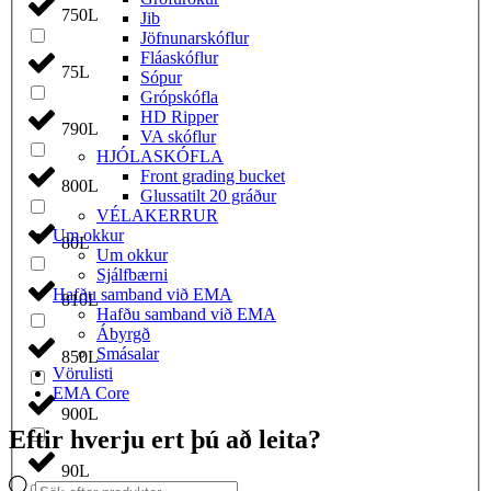
750L
Jib
Jöfnunarskóflur
Fláaskóflur
75L
Sópur
Grópskófla
HD Ripper
790L
VA skóflur
HJÓLASKÓFLA
Front grading bucket
800L
Glussatilt 20 gráður
VÉLAKERRUR
Um okkur
80L
Um okkur
Sjálfbærni
Hafðu samband við EMA
810L
Hafðu samband við EMA
Ábyrgð
Smásalar
850L
Vörulisti
EMA Core
900L
Eftir hverju ert þú að leita?
90L
Products