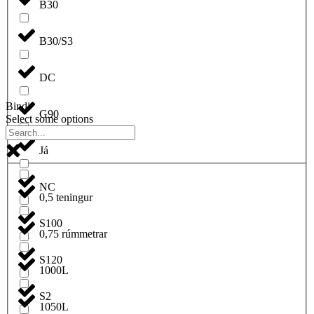
B30
B30/S3
DC
Bindi
G90
Select some options
Já
NC
0,5 teningur
S100
0,75 rúmmetrar
S120
1000L
S2
1050L