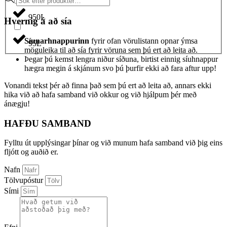
search
950L
Hvernig á að sía
Síunarhnappurinn
fyrir ofan vörulistann opnar ýmsa
95L
möguleika til að sía fyrir vöruna sem þú ert að leita að.
Þegar þú kemst lengra niður síðuna, birtist einnig síuhnappur
hægra megin á skjánum svo þú þurfir ekki að fara aftur upp!
Vonandi tekst þér að finna það sem þú ert að leita að, annars ekki
hika við að hafa samband við okkur og við hjálpum þér með
ánægju!
HAFÐU SAMBAND
Fylltu út upplýsingar þínar og við munum hafa samband við þig eins
fljótt og auðið er.
Nafn
Tölvupóstur
Sími