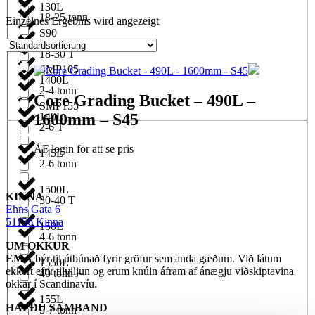
130L
18-25 tonn
Einzelnes Ergebnis wird angezeigt
S90
1350L
18-30 T
SMP105
1400L
2-4 tonn
Core Grading Bucket – 490L –
SMP155
1600mm – S45
140L
2-6 T
ÅF login för att se pris
145L
2-6 tonn
1500L
KINNA
30-40 T
Ehns Gata 6
51156 Kinna
150L
4-6 tonn
UM OKKUR
EMA
býr til útbúnað fyrir gröfur sem anda gæðum. Við látum
1550L
ekkert eftir tilviljun og erum knúin áfram af ánægju viðskiptavina
40 tonn +
okkar í Scandinavíu.
155L
HAFÐU SAMBAND
5-7 tonn