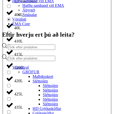
Hafðu samband við EMA
4,8 rúmmetrar
Hafðu samband við EMA
Ábyrgð
Smásalar
400L
Vörulisti
EMA Core
40L
Eftir hverju ert þú að leita?
410L
Products
search
415L
Products
search
Vöruúrval
4200L
GRÖFUR
Malbiksskeri
420L
Sléttujárn
Sléttujárn
Sléttujárn
425L
Sléttujárn
Sléttujárn
Sléttujárn
435L
HD Grjótaskóflur
Grjótaskóflur