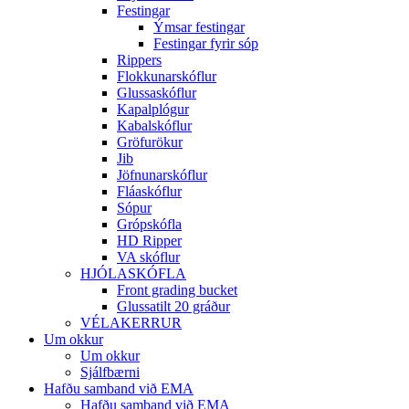
Festingar
Ýmsar festingar
Festingar fyrir sóp
Rippers
Flokkunarskóflur
Glussaskóflur
Kapalplógur
Kabalskóflur
Gröfurökur
Jib
Jöfnunarskóflur
Fláaskóflur
Sópur
Grópskófla
HD Ripper
VA skóflur
HJÓLASKÓFLA
Front grading bucket
Glussatilt 20 gráður
VÉLAKERRUR
Um okkur
Um okkur
Sjálfbærni
Hafðu samband við EMA
Hafðu samband við EMA