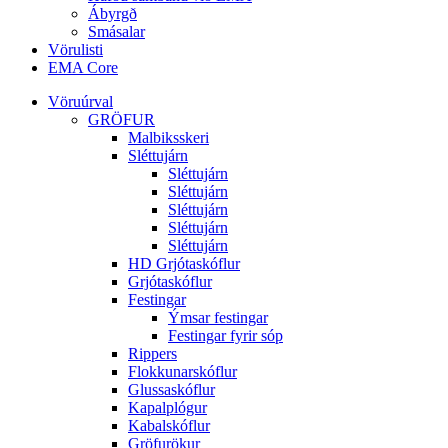
Ábyrgð
Smásalar
Vörulisti
EMA Core
Vöruúrval
GRÖFUR
Malbiksskeri
Sléttujárn
Sléttujárn
Sléttujárn
Sléttujárn
Sléttujárn
Sléttujárn
HD Grjótaskóflur
Grjótaskóflur
Festingar
Ýmsar festingar
Festingar fyrir sóp
Rippers
Flokkunarskóflur
Glussaskóflur
Kapalplógur
Kabalskóflur
Gröfurökur