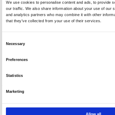
We use cookies to personalise content and ads, to provide s
LADEMASCHINE
Front-Nivellierlöffel
our traffic. We also share information about your use of our s
Schrägliegebügel
and analytics partners who may combine it with other informa
ANHÄNGER
that they’ve collected from your use of their services.
Über uns
Über uns
Nachhaltigkeit
Kontakt
Consent
Kontakt EMA
Necessary
Selection
Unsere Händler
Kataloge
Händler
KAMPAGNE
Preferences
EMA Core
Wonach suchst du?
Statistics
Products
search
Marketing
KONTAKTIEREN SIE UNS
Bitte füllen Sie Ihre Daten aus, wir melden uns so schnell wie
möglich bei Ihnen.
Allow all