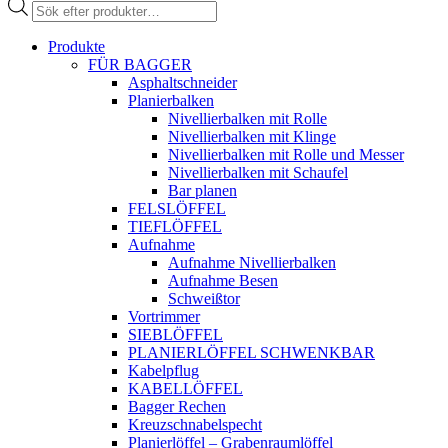
Products
search
Produkte
FÜR BAGGER
Asphaltschneider
Planierbalken
Nivellierbalken mit Rolle
Nivellierbalken mit Klinge
Nivellierbalken mit Rolle und Messer
Nivellierbalken mit Schaufel
Bar planen
FELSLÖFFEL
TIEFLÖFFEL
Aufnahme
Aufnahme Nivellierbalken
Aufnahme Besen
Schweißtor
Vortrimmer
SIEBLÖFFEL
PLANIERLÖFFEL SCHWENKBAR
Kabelpflug
KABELLÖFFEL
Bagger Rechen
Kreuzschnabelspecht
Planierlöffel – Grabenraumlöffel