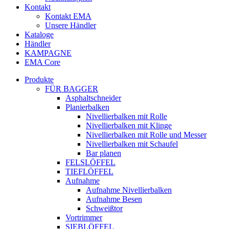
Kontakt
Kontakt EMA
Unsere Händler
Kataloge
Händler
KAMPAGNE
EMA Core
Produkte
FÜR BAGGER
Asphaltschneider
Planierbalken
Nivellierbalken mit Rolle
Nivellierbalken mit Klinge
Nivellierbalken mit Rolle und Messer
Nivellierbalken mit Schaufel
Bar planen
FELSLÖFFEL
TIEFLÖFFEL
Aufnahme
Aufnahme Nivellierbalken
Aufnahme Besen
Schweißtor
Vortrimmer
SIEBLÖFFEL