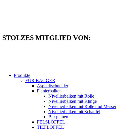
Zum
Inhalt
springen
STOLZES MITGLIED VON:
Produkte
FÜR BAGGER
Asphaltschneider
Planierbalken
Nivellierbalken mit Rolle
Nivellierbalken mit Klinge
Nivellierbalken mit Rolle und Messer
Nivellierbalken mit Schaufel
Bar planen
FELSLÖFFEL
TIEFLÖFFEL