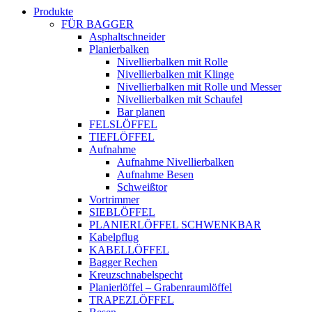
Produkte
FÜR BAGGER
Asphaltschneider
Planierbalken
Nivellierbalken mit Rolle
Nivellierbalken mit Klinge
Nivellierbalken mit Rolle und Messer
Nivellierbalken mit Schaufel
Bar planen
FELSLÖFFEL
TIEFLÖFFEL
Aufnahme
Aufnahme Nivellierbalken
Aufnahme Besen
Schweißtor
Vortrimmer
SIEBLÖFFEL
PLANIERLÖFFEL SCHWENKBAR
Kabelpflug
KABELLÖFFEL
Bagger Rechen
Kreuzschnabelspecht
Planierlöffel – Grabenraumlöffel
TRAPEZLÖFFEL