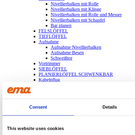
Nivellierbalken mit Rolle
Nivellierbalken mit Klinge
Nivellierbalken mit Rolle und Messer
Nivellierbalken mit Schaufel
Bar planen
FELSLÖFFEL
TIEFLÖFFEL
Aufnahme
Aufnahme Nivellierbalken
Aufnahme Besen
Schweißtor
Vortrimmer
SIEBLÖFFEL
PLANIERLÖFFEL SCHWENKBAR
Kabelpflug
KABELLÖFFEL
Bagger Rechen
Kreuzschnabelspecht
Planierlöffel – Grabenraumlöffel
Consent
Details
TRAPEZLÖFFEL
Besen
Palettengabeln
SPATENLÖFFEL
This website uses cookies
REISSZAHN
TIEFLÖFFEL OHNE ZÄHNE