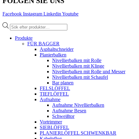
FOLGEN SIE UNS
Facebook
Instagram
Linkedin
Youtube
Products
search
Produkte
FÜR BAGGER
Asphaltschneider
Planierbalken
Nivellierbalken mit Rolle
Nivellierbalken mit Klinge
Nivellierbalken mit Rolle und Messer
Nivellierbalken mit Schaufel
Bar planen
FELSLÖFFEL
TIEFLÖFFEL
Aufnahme
Aufnahme Nivellierbalken
Aufnahme Besen
Schweißtor
Vortrimmer
SIEBLÖFFEL
PLANIERLÖFFEL SCHWENKBAR
Kabelpflug