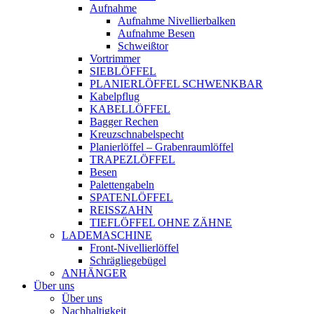
Aufnahme
Aufnahme Nivellierbalken
Aufnahme Besen
Schweißtor
Vortrimmer
SIEBLÖFFEL
PLANIERLÖFFEL SCHWENKBAR
Kabelpflug
KABELLÖFFEL
Bagger Rechen
Kreuzschnabelspecht
Planierlöffel – Grabenraumlöffel
TRAPEZLÖFFEL
Besen
Palettengabeln
SPATENLÖFFEL
REISSZAHN
TIEFLÖFFEL OHNE ZÄHNE
LADEMASCHINE
Front-Nivellierlöffel
Schrägliegebügel
ANHÄNGER
Über uns
Über uns
Nachhaltigkeit