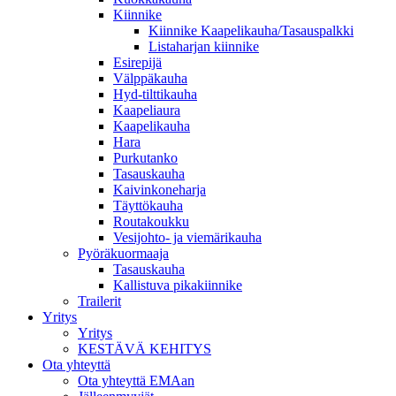
Kiinnike
Kiinnike Kaapelikauha/Tasauspalkki
Listaharjan kiinnike
Esirepijä
Välppäkauha
Hyd-tilttikauha
Kaapeliaura
Kaapelikauha
Hara
Purkutanko
Tasauskauha
Kaivinkoneharja
Täyttökauha
Routakoukku
Vesijohto- ja viemärikauha
Pyöräkuormaaja
Tasauskauha
Kallistuva pikakiinnike
Trailerit
Yritys
Yritys
KESTÄVÄ KEHITYS
Ota yhteyttä
Ota yhteyttä EMAan