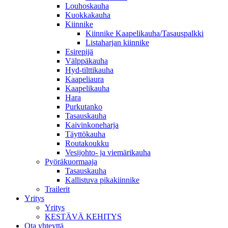
Louhoskauha
Kuokkakauha
Kiinnike
Kiinnike Kaapelikauha/Tasauspalkki
Listaharjan kiinnike
Esirepijä
Välppäkauha
Hyd-tilttikauha
Kaapeliaura
Kaapelikauha
Hara
Purkutanko
Tasauskauha
Kaivinkoneharja
Täyttökauha
Routakoukku
Vesijohto- ja viemärikauha
Pyöräkuormaaja
Tasauskauha
Kallistuva pikakiinnike
Trailerit
Yritys
Yritys
KESTÄVÄ KEHITYS
Ota yhteyttä