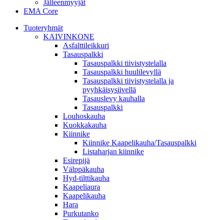
Jälleenmyyjät
EMA Core
Tuoteryhmät
KAIVINKONE
Asfalttileikkuri
Tasauspalkki
Tasauspalkki tiivistystelalla
Tasauspalkki huulilevyllä
Tasauspalkki tiivistystelalla ja
pyyhkäisysiivellä
Tasauslevy kauhalla
Tasauspalkki
Louhoskauha
Kuokkakauha
Kiinnike
Kiinnike Kaapelikauha/Tasauspalkki
Listaharjan kiinnike
Esirepijä
Välppäkauha
Hyd-tilttikauha
Kaapeliaura
Kaapelikauha
Hara
Purkutanko