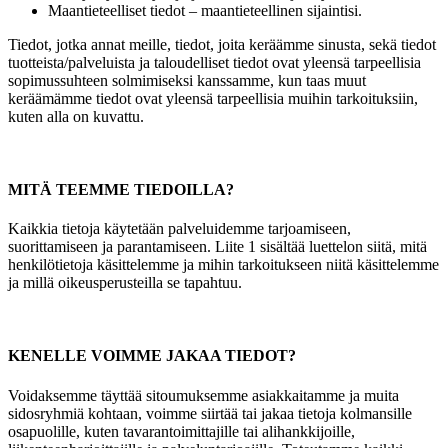
Maantieteelliset tiedot – maantieteellinen sijaintisi.
Tiedot, jotka annat meille, tiedot, joita keräämme sinusta, sekä tiedot
tuotteista/palveluista ja taloudelliset tiedot ovat yleensä tarpeellisia
sopimussuhteen solmimiseksi kanssamme, kun taas muut
keräämämme tiedot ovat yleensä tarpeellisia muihin tarkoituksiin,
kuten alla on kuvattu.
MITÄ TEEMME TIEDOILLA?
Kaikkia tietoja käytetään palveluidemme tarjoamiseen,
suorittamiseen ja parantamiseen. Liite 1 sisältää luettelon siitä, mitä
henkilötietoja käsittelemme ja mihin tarkoitukseen niitä käsittelemme
ja millä oikeusperusteilla se tapahtuu.
KENELLE VOIMME JAKAA TIEDOT?
Voidaksemme täyttää sitoumuksemme asiakkaitamme ja muita
sidosryhmiä kohtaan, voimme siirtää tai jakaa tietoja kolmansille
osapuolille, kuten tavarantoimittajille tai alihankkijoille,