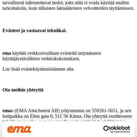
turvallisesti tallennettavat tiedot, jotta niitä ei voida käyttää muihin
tarkoituksiin, kuin tällaisten lakisääteisten velvoitteiden täyttämiseen.
Evästeet ja vastaavat tekniikat.
ema
käyttää verkkosivuillaan evästeitä tarjotakseen
käyttäjäystävällisen verkkokokemuksen.
Lue lisää evästekäytännöstämme alta.
Ota meihin yhteyttä
ema
n (EMA Attachment AB) yritystunnus on 559261-5651, ja sen
kotipaikka on Ehns gata 6, 511 56 Kinna. Ota yhteyttä osoitteeseen
info@emasweden.com, jos sinulla on kysyttävää henkilötietojen
käsittelystämme tai tästä tietosuojakäytännöstä.