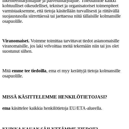
liikenteenharjoittajille ja palveluntarjoajille. Toteutamme kaikki
kohtuulliset oikeudelliset, tekniset ja organisatoriset toimenpiteet
varmistaaksemme, että tietoja käsitellään turvallisesti ja riittävällä
suojaustasolla siirrettäessä tai jaettaessa niitä tällaisille kolmansille
osapuolille.
Viranomaiset.
Voimme toimittaa tarvittavat tiedot asianomaisille
viranomaisille, jos laki velvoittaa meitä tekemään niin tai jos olet
suostunut siihen.
Mitä
emme tee tiedoilla
, ema ei myy kerättyjä tietoja kolmansille
osapuolille.
MISSÄ KÄSITTELEMME HENKILÖTIETOJASI?
ema
käsittelee kaikkia henkilötietoja EU/ETA-alueella.