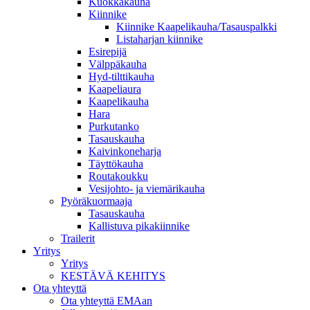
Kuokkakauha
Kiinnike
Kiinnike Kaapelikauha/Tasauspalkki
Listaharjan kiinnike
Esirepijä
Välppäkauha
Hyd-tilttikauha
Kaapeliaura
Kaapelikauha
Hara
Purkutanko
Tasauskauha
Kaivinkoneharja
Täyttökauha
Routakoukku
Vesijohto- ja viemärikauha
Pyöräkuormaaja
Tasauskauha
Kallistuva pikakiinnike
Trailerit
Yritys
Yritys
KESTÄVÄ KEHITYS
Ota yhteyttä
Ota yhteyttä EMAan