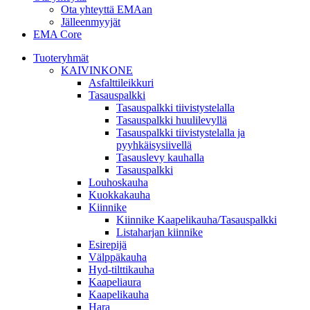
Ota yhteyttä EMAan
Jälleenmyyjät
EMA Core
Tuoteryhmät
KAIVINKONE
Asfalttileikkuri
Tasauspalkki
Tasauspalkki tiivistystelalla
Tasauspalkki huulilevyllä
Tasauspalkki tiivistystelalla ja
pyyhkäisysiivellä
Tasauslevy kauhalla
Tasauspalkki
Louhoskauha
Kuokkakauha
Kiinnike
Kiinnike Kaapelikauha/Tasauspalkki
Listaharjan kiinnike
Esirepijä
Välppäkauha
Hyd-tilttikauha
Kaapeliaura
Kaapelikauha
Hara