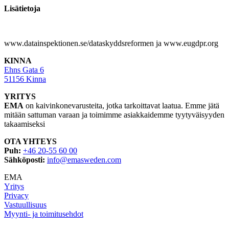
Lisätietoja
www.datainspektionen.se/dataskyddsreformen ja www.eugdpr.org
KINNA
Ehns Gata 6
51156 Kinna
YRITYS
EMA
on kaivinkonevarusteita, jotka tarkoittavat laatua. Emme jätä
mitään sattuman varaan ja toimimme asiakkaidemme tyytyväisyyden
takaamiseksi
OTA YHTEYS
Puh:
+46 20-55 60 00
Sähköposti:
info@emasweden.com
EMA
Yritys
Privacy
Vastuullisuus
Myynti- ja toimitusehdot