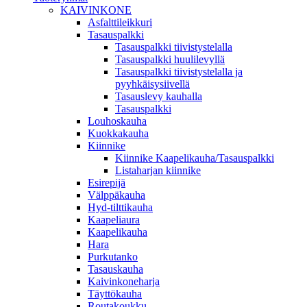
KAIVINKONE
Asfalttileikkuri
Tasauspalkki
Tasauspalkki tiivistystelalla
Tasauspalkki huulilevyllä
Tasauspalkki tiivistystelalla ja
pyyhkäisysiivellä
Tasauslevy kauhalla
Tasauspalkki
Louhoskauha
Kuokkakauha
Kiinnike
Kiinnike Kaapelikauha/Tasauspalkki
Listaharjan kiinnike
Esirepijä
Välppäkauha
Hyd-tilttikauha
Kaapeliaura
Kaapelikauha
Hara
Purkutanko
Tasauskauha
Kaivinkoneharja
Täyttökauha
Routakoukku