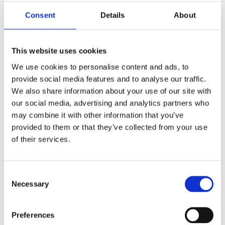
—-
Tietosuojaseloste on päivitetty 25.5.2018
Consent
Details
About
GDPR
This website uses cookies
Yleistä
We use cookies to personalise content and ads, to
provide social media features and to analyse our traffic.
Henkilötietojen käsittelyyn liittyy uusia sääntöjä 25.5.2018 alkaen
We also share information about your use of our site with
EU:n tietosuojauudistuksen ”GDPR” (EU) 2016/679 myötä, minkä
seurauksena henkilötietojen suoja vahvistuu.
our social media, advertising and analytics partners who
may combine it with other information that you’ve
provided to them or that they’ve collected from your use
Mitä henkilötieto on?
of their services.
Kaikenlaiset tiedot, jotka voidaan suoraan tai välillisesti liittää
elävään luonnolliseen henkilöön, lasketaan henkilötiedoiksi. Tämä
koskee myös yksittäisiä yrityksiä.
Consent
Necessary
Selection
Mitä voidaan kerätä?
Preferences
Meillä on mahdollisuus kerätä ja tallentaa nimesi, osoitteesi, henkilö-