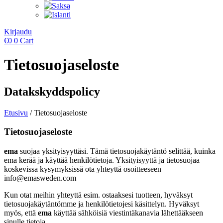
Kirjaudu
€
0
0
Cart
Tietosuojaseloste
Datakskyddspolicy
Etusivu
/ Tietosuojaseloste
Tietosuojaseloste
ema
suojaa yksityisyyttäsi. Tämä tietosuojakäytäntö selittää, kuinka
ema kerää ja käyttää henkilötietoja. Yksityisyyttä ja tietosuojaa
koskevissa kysymyksissä ota yhteyttä osoitteeseen
info@emasweden.com
Kun otat meihin yhteyttä esim. ostaaksesi tuotteen, hyväksyt
tietosuojakäytäntömme ja henkilötietojesi käsittelyn. Hyväksyt
myös, että
ema
käyttää sähköisiä viestintäkanavia lähettääkseen
sinulle tietoja.