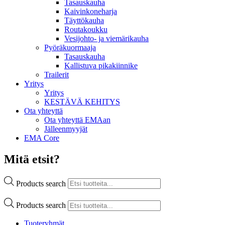
Tasauskauha
Kaivinkoneharja
Täyttökauha
Routakoukku
Vesijohto- ja viemärikauha
Pyöräkuormaaja
Tasauskauha
Kallistuva pikakiinnike
Trailerit
Yritys
Yritys
KESTÄVÄ KEHITYS
Ota yhteyttä
Ota yhteyttä EMAan
Jälleenmyyjät
EMA Core
Mitä etsit?
Products search
Products search
Tuoteryhmät