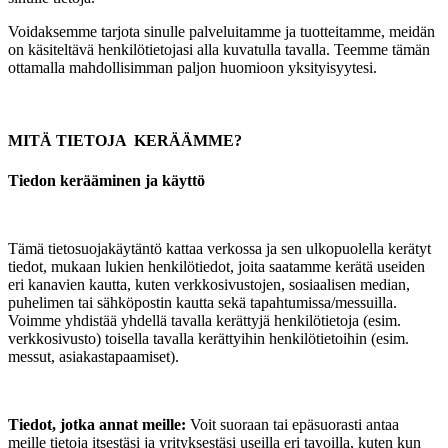
Voidaksemme tarjota sinulle palveluitamme ja tuotteitamme, meidän
on käsiteltävä henkilötietojasi alla kuvatulla tavalla. Teemme tämän
ottamalla mahdollisimman paljon huomioon yksityisyytesi.
MITÄ TIETOJA KERÄÄMME?
Tiedon kerääminen ja käyttö
Tämä tietosuojakäytäntö kattaa verkossa ja sen ulkopuolella kerätyt
tiedot, mukaan lukien henkilötiedot, joita saatamme kerätä useiden
eri kanavien kautta, kuten verkkosivustojen, sosiaalisen median,
puhelimen tai sähköpostin kautta sekä tapahtumissa/messuilla.
Voimme yhdistää yhdellä tavalla kerättyjä henkilötietoja (esim.
verkkosivusto) toisella tavalla kerättyihin henkilötietoihin (esim.
messut, asiakastapaamiset).
Tiedot, jotka annat meille:
Voit suoraan tai epäsuorasti antaa
meille tietoja itsestäsi ja yrityksestäsi useilla eri tavoilla, kuten kun