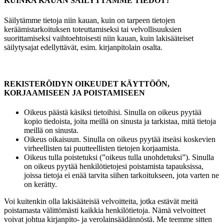
KUINKA KAUAN SÄILYTTÄMME TIEDOT?
Säilytämme tietoja niin kauan, kuin on tarpeen tietojen
keräämistarkoituksen toteuttamiseksi tai velvollisuuksien
suorittamiseksi vaihtoehtoisesti niin kauan, kuin lakisääteiset
säilytysajat edellyttävät, esim. kirjanpitolain osalta.
REKISTERÖIDYN OIKEUDET KÄYTTÖÖN,
KORJAAMISEEN JA POISTAMISEEN
Oikeus päästä käsiksi tietoihisi. Sinulla on oikeus pyytää
kopio tiedoista, joita meillä on sinusta ja tarkistaa, mitä tietoja
meillä on sinusta.
Oikeus oikaisuun. Sinulla on oikeus pyytää itseäsi koskevien
virheellisten tai puutteellisten tietojen korjaamista.
Oikeus tulla poistetuksi (”oikeus tulla unohdetuksi”). Sinulla
on oikeus pyytää henkilötietojesi poistamista tapauksissa,
joissa tietoja ei enää tarvita siihen tarkoitukseen, jota varten ne
on kerätty.
Voi kuitenkin olla lakisääteisiä velvoitteita, jotka estävät meitä
poistamasta välittömästi kaikkia henkilötietoja. Nämä velvoitteet
voivat johtua kirjanpito- ja verolainsäädännöstä. Me teemme sitten