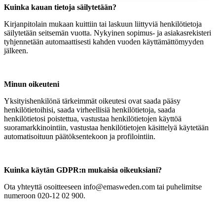
Kuinka kauan tietoja säilytetään?
Kirjanpitolain mukaan kuittiin tai laskuun liittyviä henkilötietoja
säilytetään seitsemän vuotta. Nykyinen sopimus- ja asiakasrekisteri
tyhjennetään automaattisesti kahden vuoden käyttämättömyyden
jälkeen.
Minun oikeuteni
Yksityishenkilönä tärkeimmät oikeutesi ovat saada pääsy
henkilötietoihisi, saada virheellisiä henkilötietoja, saada
henkilötietosi poistettua, vastustaa henkilötietojen käyttöä
suoramarkkinointiin, vastustaa henkilötietojen käsittelyä käytetään
automatisoituun päätöksentekoon ja profilointiin.
Kuinka käytän GDPR:n mukaisia oikeuksiani?
Ota yhteyttä osoitteeseen info@emasweden.com tai puhelimitse
numeroon 020-12 02 900.