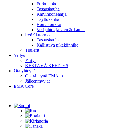
Purkutanko
Tasauskauha
Kaivinkoneharja
Täyttökauha
Routakoukku
Vesijohto- ja viemärikauha
Pyöräkuormaaja
Tasauskauha
Kallistuva pikakiinnike
Trailerit
Yritys
Yritys
KESTÄVÄ KEHITYS
Ota yhteyttä
Ota yhteyttä EMAan
Jälleenmyyjät
EMA Core