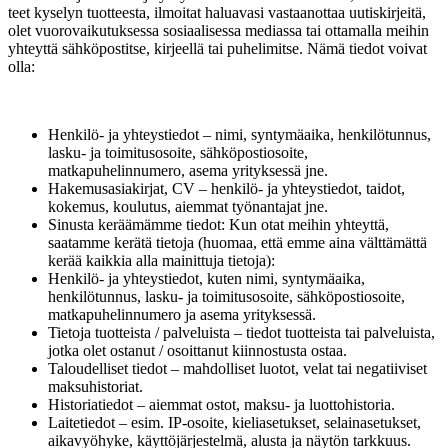
teet kyselyn tuotteesta, ilmoitat haluavasi vastaanottaa uutiskirjeitä,
olet vuorovaikutuksessa sosiaalisessa mediassa tai ottamalla meihin
yhteyttä sähköpostitse, kirjeellä tai puhelimitse. Nämä tiedot voivat
olla:
Henkilö- ja yhteystiedot – nimi, syntymäaika, henkilötunnus,
lasku- ja toimitusosoite, sähköpostiosoite,
matkapuhelinnumero, asema yrityksessä jne.
Hakemusasiakirjat, CV – henkilö- ja yhteystiedot, taidot,
kokemus, koulutus, aiemmat työnantajat jne.
Sinusta keräämämme tiedot: Kun otat meihin yhteyttä,
saatamme kerätä tietoja (huomaa, että emme aina välttämättä
kerää kaikkia alla mainittuja tietoja):
Henkilö- ja yhteystiedot, kuten nimi, syntymäaika,
henkilötunnus, lasku- ja toimitusosoite, sähköpostiosoite,
matkapuhelinnumero ja asema yrityksessä.
Tietoja tuotteista / palveluista – tiedot tuotteista tai palveluista,
jotka olet ostanut / osoittanut kiinnostusta ostaa.
Taloudelliset tiedot – mahdolliset luotot, velat tai negatiiviset
maksuhistoriat.
Historiatiedot – aiemmat ostot, maksu- ja luottohistoria.
Laitetiedot – esim. IP-osoite, kieliasetukset, selainasetukset,
aikavyöhyke, käyttöjärjestelmä, alusta ja näytön tarkkuus.