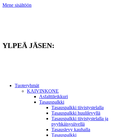
Mene sisältöön
YLPEÄ JÄSEN:
Tuoteryhmät
KAIVINKONE
Asfalttileikkuri
Tasauspalkki
Tasauspalkki tiivistystelalla
Tasauspalkki huulilevyllä
Tasauspalkki tiivistystelalla ja
pyyhkäisysiivellä
Tasauslevy kauhalla
Tasauspalkki