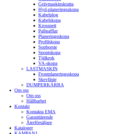
Gräv­maskins­kratta
Hyd­-planerings­skopa
Kabel­plog
Kabel­skopa
Kros­spett
Pallgafflar
Planerings­skopa
Profil­skopa
Sop­borste
Spont­skopa
Tjäl­krok
VA­-skopa
LAST­MASKIN
Front­planerings­skopa
Skev­fäste
DUMPER­KÄRRA
Om oss
Om oss
Hållbarhet
Kontakt
Kontakta EMA
Garantiärende
Återförsäljare
Kataloger
KAMPANJ