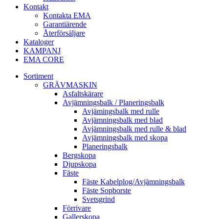
Kontakt
Kontakta EMA
Garantiärende
Återförsäljare
Kataloger
KAMPANJ
EMA CORE
Sortiment
GRÄV­MASKIN
Asfalt­skärare
Avjämnings­balk / Planeringsbalk
Avjämingsbalk med rulle
Avjämningsbalk med blad
Avjämningsbalk med rulle & blad
Avjämningsbalk med skopa
Planerings­balk
Berg­skopa
Djup­skopa
Fäste
Fäste Kabel­­plog/­Avjämnings­­balk
Fäste Sop­borste
Svets­grind
Förrivare
Galler­skopa