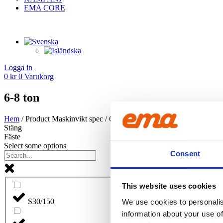
EMA CORE
Logga in
0
kr
0
Varukorg
6-8 ton
Hem
/ Product Maskinvikt spec / 6-8 ton
Stäng
Fäste
Select some options
Consent
This website uses cookies
S30/150
We use cookies to personalis
information about your use of