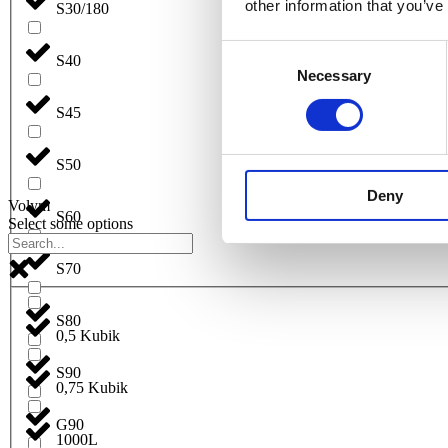
other information that you’ve
S30/180
Consent
S40
Necessary
Selection
S45
S50
Deny
Volym
S60
Select some options
S70
S80
0,5 Kubik
S90
0,75 Kubik
G90
1000L