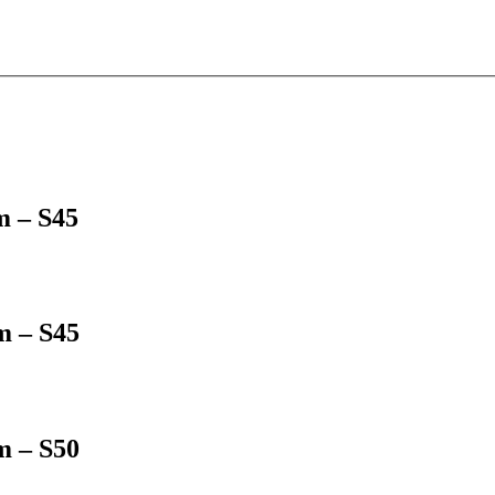
m – S45
m – S45
m – S50