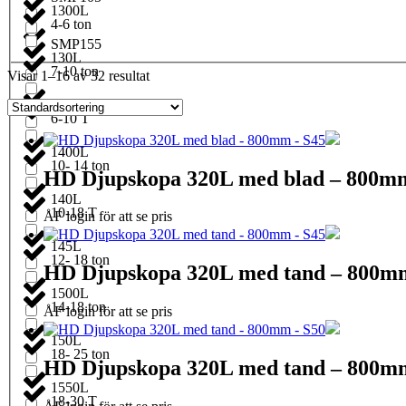
1300L
4-6 ton
SMP155
130L
7-10 ton
Visar 1–16 av 32 resultat
1350L
6-10 T
1400L
10- 14 ton
HD Djupskopa 320L med blad – 800m
140L
10-18 T
ÅF login för att se pris
145L
12- 18 ton
HD Djupskopa 320L med tand – 800m
1500L
14-18 ton
ÅF login för att se pris
150L
18- 25 ton
HD Djupskopa 320L med tand – 800m
1550L
18-30 T