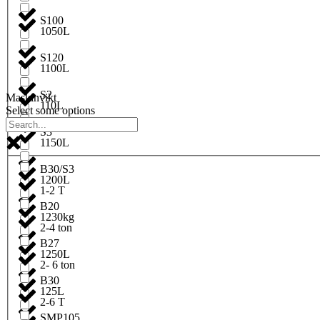
S100
1050L
S120
1100L
S2
Maskinvikt
110L
Select some options
S3
1150L
B30/S3
1200L
1-2 T
B20
1230kg
2-4 ton
B27
1250L
2- 6 ton
B30
125L
2-6 T
SMP105