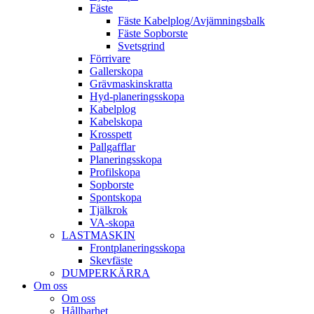
Fäste
Fäste Kabel­­plog/­Avjämnings­­balk
Fäste Sop­borste
Svets­grind
Förrivare
Galler­skopa
Gräv­maskins­kratta
Hyd­-planerings­skopa
Kabel­plog
Kabel­skopa
Kros­spett
Pallgafflar
Planerings­skopa
Profil­skopa
Sop­borste
Spont­skopa
Tjäl­krok
VA­-skopa
LAST­MASKIN
Front­planerings­skopa
Skev­fäste
DUMPER­KÄRRA
Om oss
Om oss
Hållbarhet