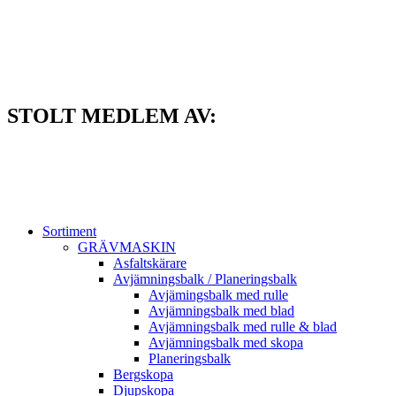
Hoppa
till
innehåll
STOLT MEDLEM AV:
Sortiment
GRÄV­MASKIN
Asfalt­skärare
Avjämnings­balk / Planeringsbalk
Avjämingsbalk med rulle
Avjämningsbalk med blad
Avjämningsbalk med rulle & blad
Avjämningsbalk med skopa
Planerings­balk
Berg­skopa
Djup­skopa