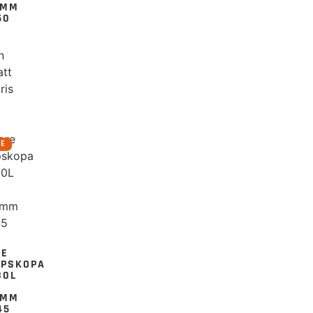
0MM
50
n
att
ris
RE
RE
UPSKOPA
80L
0MM
45