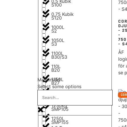
0,5 Kubik
S100
0,75 Kubik
S120
CO
DJ
1000L
– 2
S2
–
75
1050L
– S
S3
ÅF
1100L
B30/S3
logi
för 
110L
B20
se p
1150L
Maskinvikt
B27
Select some options
1200L
CO
B30
1230kg
SMP105
1250L
SMP155