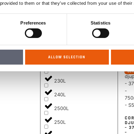
– 3
 provided to them or that they’ve collected from your use of their
–
200L
75
– S
Preferences
Statistics
210L
ÅF
logi
215L
för 
se p
2200L
ALLOW SELECTION
220L
CO
230L
240L
2500L
CO
250L
DJ
– 3
–