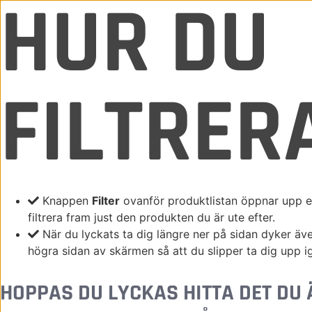
HUR DU
750MM
SORTIMENT
O
FILTRER
KAMPANJ
EMA 
Hem
/ Product Max bredd / 750mm
Knappen
Filter
ovanför produktlistan öppnar upp en
filtrera fram just den produkten du är ute efter.
När du lyckats ta dig längre ner på sidan dyker äv
högra sidan av skärmen så att du slipper ta dig upp i
HOPPAS DU LYCKAS HITTA DET DU 