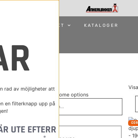
M OSS
KONTAKT
KATALOGER
AR
CORE
STÄNG
Fäste
Visa
 rad av möjligheter att
Select some options
en en filterknapp upp på
gen!
CO
ÄR UTE EFTERR