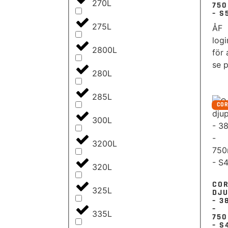
270L
75
– S
275L
ÅF
logi
2800L
för 
se p
280L
285L
CO
300L
3200L
320L
CO
325L
DJ
– 3
–
335L
75
– S