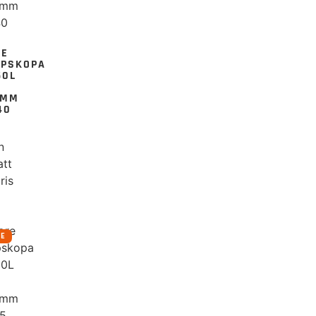
RE
UPSKOPA
50L
0MM
40
n
att
ris
RE