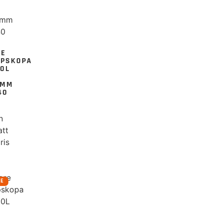
RE
UPSKOPA
90L
0MM
40
n
att
ris
RE