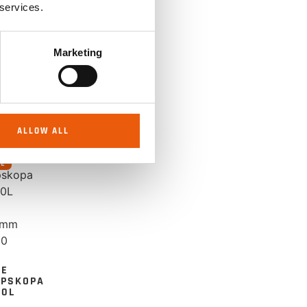
70L
 services.
0MM
45
Marketing
n
att
ris
ALLOW ALL
RE
RE
UPSKOPA
70L