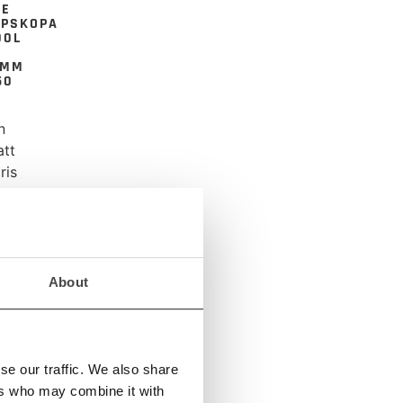
RE
UPSKOPA
00L
0MM
50
n
att
ris
RE
About
se our traffic. We also share
RE
ers who may combine it with
UPSKOPA