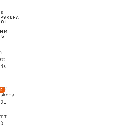
RE
UPSKOPA
00L
0MM
45
n
att
ris
RE