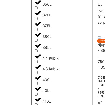
350L
ÅF
logi
370L
för 
se p
375L
380L
CO
385L
4,4 Kubik
4,8 Kubik
CO
400L
DJ
– 3
–
40L
75
– S
410L
ÅF