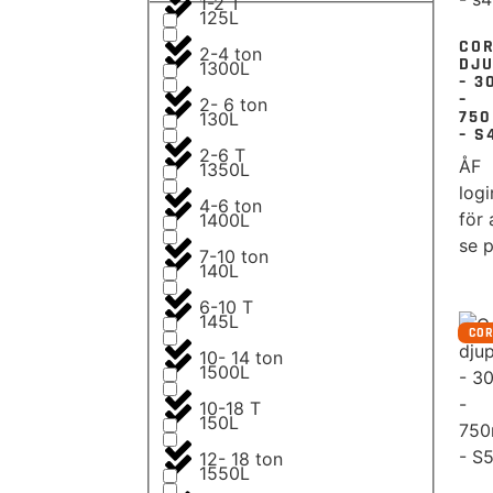
1-2 T
125L
CO
2-4 ton
DJ
1300L
– 3
–
2- 6 ton
75
130L
– S
2-6 T
ÅF
1350L
logi
4-6 ton
för 
1400L
se p
7-10 ton
140L
6-10 T
145L
CO
10- 14 ton
1500L
10-18 T
150L
12- 18 ton
1550L