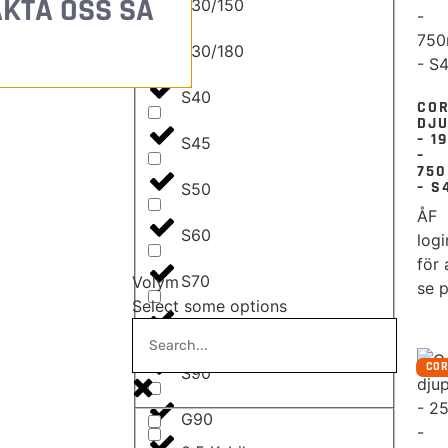
AKTA OSS SÅ
S30/150
S30/180
S40
CO
DJ
– 1
S45
–
75
– S
S50
ÅF
S60
logi
för 
S70
Volym
se p
Select some options
S80
CO
S90
G90