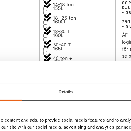
CO
14-18 ton
DJ
155L
– 3
–
18- 25 ton
75
1600L
– S
18-30 T
ÅF
160L
logi
30-40 T
165L
för 
se p
40 ton +
1700L
1750L
CO
175L
Details
1800L
190L
e content and ads, to provide social media features and to analy
CO
 our site with our social media, advertising and analytics partn
DJ
2000L