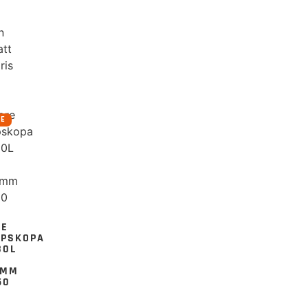
n
att
ris
RE
RE
UPSKOPA
80L
0MM
50