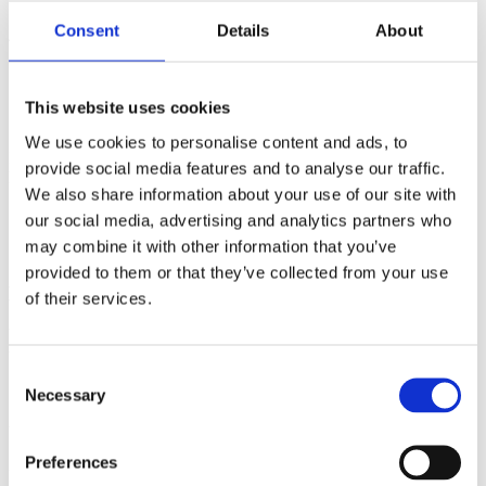
Sveriges kanske största skopsortiment med modeller från 50 till
Consent
Details
About
4500 liter.
This website uses cookies
SNABBT VÄXANDE
We use cookies to personalise content and ads, to
Idag är vi Sveriges snabbast växande skopmärke. Under år 2020
provide social media features and to analyse our traffic.
levererade vi på ema över 3000 skopor till använder landet över.
We also share information about your use of our site with
our social media, advertising and analytics partners who
may combine it with other information that you’ve
provided to them or that they’ve collected from your use
HÅLLBARA PRODUKTER
of their services.
Våra produkter är hållbart framtagna, inte endast vissa punktinsatser
utan i alla led – från början till slut.
Consent
Necessary
Selection
UNIK DESIGN
Preferences
Efter 10 år och tusentals timmar med användarna – maskinisterna –