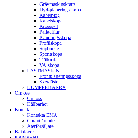
Gräv­maskins­kratta
Hyd­-planerings­skopa
Kabel­plog
Kabel­skopa
Kros­spett
Pallgafflar
Planerings­skopa
Profil­skopa
Sop­borste
Spont­skopa
Tjäl­krok
VA­-skopa
LAST­MASKIN
Front­planerings­skopa
Skev­fäste
DUMPER­KÄRRA
Om oss
Om oss
Hållbarhet
Kontakt
Kontakta EMA
Garantiärende
Återförsäljare
Kataloger
KAMPANJ