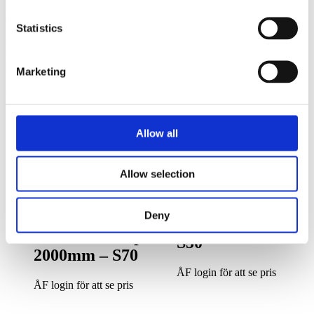
har vi tillsammans med dem tagit fram skräddarsydda men
standardmodeller av skopor.
Statistics
Relaterade
Produkter
Marketing
Relaterade produkter
Allow all
Allow selection
Std
HD
Planeringsskopa
Planeringsskopa
Deny
400L – 1300mm –
1300L med keps –
S50
2000mm – S70
ÅF login för att se pris
ÅF login för att se pris