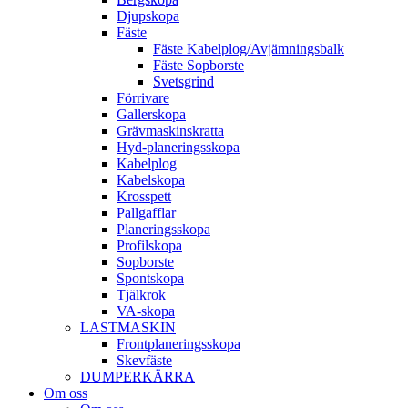
Djup­skopa
Fäste
Fäste Kabel­­plog/­Avjämnings­­balk
Fäste Sop­borste
Svets­grind
Förrivare
Galler­skopa
Gräv­maskins­kratta
Hyd­-planerings­skopa
Kabel­plog
Kabel­skopa
Kros­spett
Pallgafflar
Planerings­skopa
Profil­skopa
Sop­borste
Spont­skopa
Tjäl­krok
VA­-skopa
LAST­MASKIN
Front­planerings­skopa
Skev­fäste
DUMPER­KÄRRA
Om oss