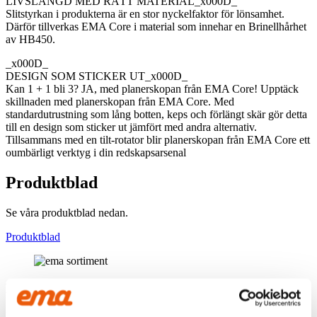
LIVSLÄNGD MED RÄTT MATERIAL_x000D_
Slitstyrkan i produkterna är en stor nyckelfaktor för lönsamhet.
Därför tillverkas EMA Core i material som innehar en Brinellhårhet
av HB450.
_x000D_
DESIGN SOM STICKER UT_x000D_
Kan 1 + 1 bli 3? JA, med planerskopan från EMA Core! Upptäck
skillnaden med planerskopan från EMA Core. Med
standardutrustning som lång botten, keps och förlängt skär gör detta
till en design som sticker ut jämfört med andra alternativ.
Tillsammans med en tilt-rotator blir planerskopan från EMA Core ett
oumbärligt verktyg i din redskapsarsenal
Produktblad
Se våra produktblad nedan.
Produktblad
BRETT SORTIMENT
Hos oss på ema hittar du ett brett och uppskattat sortiment, med