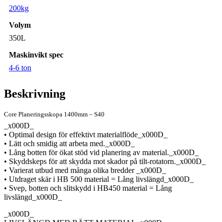
200kg
Volym
350L
Maskinvikt spec
4-6 ton
Beskrivning
Core Planeringsskopa 1400mm – S40
_x000D_
• Optimal design för effektivt materialflöde_x000D_
• Lätt och smidig att arbeta med._x000D_
• Lång botten för ökat stöd vid planering av material._x000D_
• Skyddskeps för att skydda mot skador på tilt-rotatorn._x000D_
• Varierat utbud med många olika bredder _x000D_
• Utdraget skär i HB 500 material = Lång livslängd_x000D_
• Svep, botten och slitskydd i HB450 material = Lång
livslängd_x000D_
_x000D_