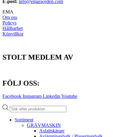
E-post:
info@emasweden.com
EMA
Om oss
Policys
Hållbarhet
Köpvillkor
STOLT MEDLEM AV
FÖLJ OSS:
Facebook
Instagram
Linkedin
Youtube
Produktsökning
Sortiment
GRÄV­MASKIN
Asfalt­skärare
Avjämnings­balk / Planeringsbalk