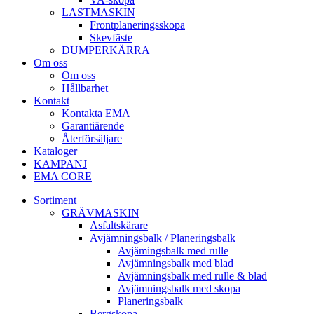
LAST­MASKIN
Front­planerings­skopa
Skev­fäste
DUMPER­KÄRRA
Om oss
Om oss
Hållbarhet
Kontakt
Kontakta EMA
Garantiärende
Återförsäljare
Kataloger
KAMPANJ
EMA CORE
Sortiment
GRÄV­MASKIN
Asfalt­skärare
Avjämnings­balk / Planeringsbalk
Avjämingsbalk med rulle
Avjämningsbalk med blad
Avjämningsbalk med rulle & blad
Avjämningsbalk med skopa
Planerings­balk
Berg­skopa