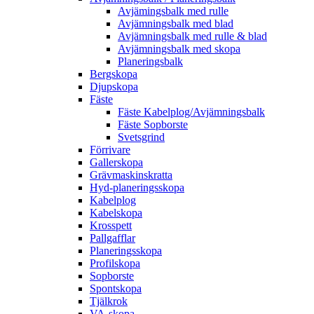
Avjämingsbalk med rulle
Avjämningsbalk med blad
Avjämningsbalk med rulle & blad
Avjämningsbalk med skopa
Planerings­balk
Berg­skopa
Djup­skopa
Fäste
Fäste Kabel­­plog/­Avjämnings­­balk
Fäste Sop­borste
Svets­grind
Förrivare
Galler­skopa
Gräv­maskins­kratta
Hyd­-planerings­skopa
Kabel­plog
Kabel­skopa
Kros­spett
Pallgafflar
Planerings­skopa
Profil­skopa
Sop­borste
Spont­skopa
Tjäl­krok
VA­-skopa