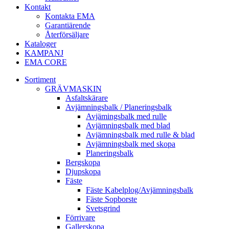
Kontakt
Kontakta EMA
Garantiärende
Återförsäljare
Kataloger
KAMPANJ
EMA CORE
Sortiment
GRÄV­MASKIN
Asfalt­skärare
Avjämnings­balk / Planeringsbalk
Avjämingsbalk med rulle
Avjämningsbalk med blad
Avjämningsbalk med rulle & blad
Avjämningsbalk med skopa
Planerings­balk
Berg­skopa
Djup­skopa
Fäste
Fäste Kabel­­plog/­Avjämnings­­balk
Fäste Sop­borste
Svets­grind
Förrivare
Galler­skopa