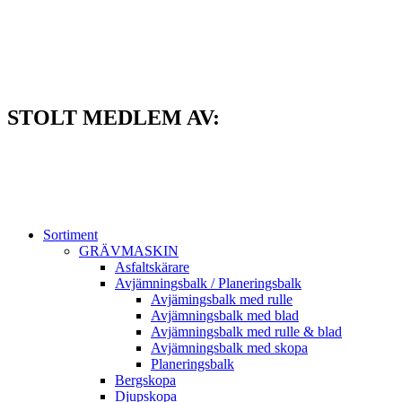
Hoppa
till
innehåll
STOLT MEDLEM AV:
Sortiment
GRÄV­MASKIN
Asfalt­skärare
Avjämnings­balk / Planeringsbalk
Avjämingsbalk med rulle
Avjämningsbalk med blad
Avjämningsbalk med rulle & blad
Avjämningsbalk med skopa
Planerings­balk
Berg­skopa
Djup­skopa