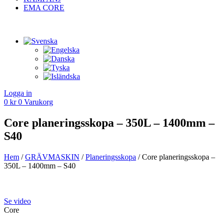
EMA CORE
Logga in
0
kr
0
Varukorg
Core planeringsskopa – 350L – 1400mm –
S40
Hem
/
GRÄV­MASKIN
/
Planerings­skopa
/ Core planeringsskopa –
350L – 1400mm – S40
Se video
Core