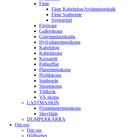
Fäste
Fäste Kabel­­plog/­Avjämnings­­balk
Fäste Sop­borste
Svets­grind
Förrivare
Galler­skopa
Gräv­maskins­kratta
Hyd­-planerings­skopa
Kabel­plog
Kabel­skopa
Kros­spett
Pallgafflar
Planerings­skopa
Profil­skopa
Sop­borste
Spont­skopa
Tjäl­krok
VA­-skopa
LAST­MASKIN
Front­planerings­skopa
Skev­fäste
DUMPER­KÄRRA
Om oss
Om oss
Hållbarhet