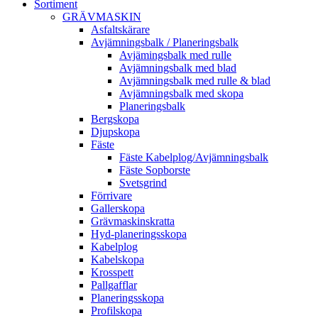
Sortiment
GRÄV­MASKIN
Asfalt­skärare
Avjämnings­balk / Planeringsbalk
Avjämingsbalk med rulle
Avjämningsbalk med blad
Avjämningsbalk med rulle & blad
Avjämningsbalk med skopa
Planerings­balk
Berg­skopa
Djup­skopa
Fäste
Fäste Kabel­­plog/­Avjämnings­­balk
Fäste Sop­borste
Svets­grind
Förrivare
Galler­skopa
Gräv­maskins­kratta
Hyd­-planerings­skopa
Kabel­plog
Kabel­skopa
Kros­spett
Pallgafflar
Planerings­skopa
Profil­skopa