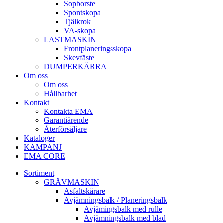
Sop­borste
Spont­skopa
Tjäl­krok
VA­-skopa
LAST­MASKIN
Front­planerings­skopa
Skev­fäste
DUMPER­KÄRRA
Om oss
Om oss
Hållbarhet
Kontakt
Kontakta EMA
Garantiärende
Återförsäljare
Kataloger
KAMPANJ
EMA CORE
Sortiment
GRÄV­MASKIN
Asfalt­skärare
Avjämnings­balk / Planeringsbalk
Avjämingsbalk med rulle
Avjämningsbalk med blad