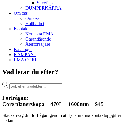
Skev­fäste
DUMPER­KÄRRA
Om oss
Om oss
Hållbarhet
Kontakt
Kontakta EMA
Garantiärende
Återförsäljare
Kataloger
KAMPANJ
EMA CORE
Vad letar du efter?
Produktsökning
Förfrågan:
Core planerskopa – 470L – 1600mm – S45
Skicka iväg din förfrågan genom att fylla in dina kontaktuppgifter
nedan.