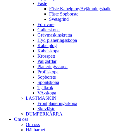
Fäste
Fäste Kabel­­plog/­Avjämnings­­balk
Fäste Sop­borste
Svets­grind
Förrivare
Galler­skopa
Gräv­maskins­kratta
Hyd­-planerings­skopa
Kabel­plog
Kabel­skopa
Kros­spett
Pallgafflar
Planerings­skopa
Profil­skopa
Sop­borste
Spont­skopa
Tjäl­krok
VA­-skopa
LAST­MASKIN
Front­planerings­skopa
Skev­fäste
DUMPER­KÄRRA
Om oss
Om oss
Hållbarhet