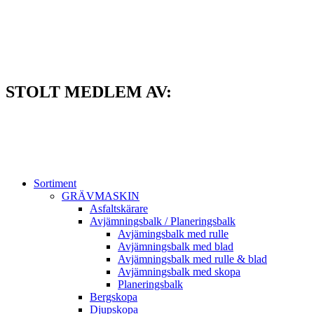
Hoppa
till
innehåll
STOLT MEDLEM AV:
Sortiment
GRÄV­MASKIN
Asfalt­skärare
Avjämnings­balk / Planeringsbalk
Avjämingsbalk med rulle
Avjämningsbalk med blad
Avjämningsbalk med rulle & blad
Avjämningsbalk med skopa
Planerings­balk
Berg­skopa
Djup­skopa