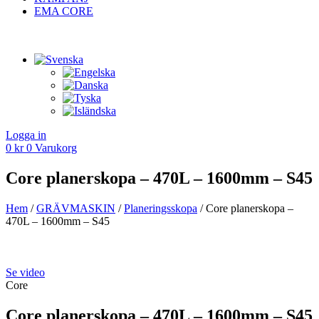
EMA CORE
Logga in
0
kr
0
Varukorg
Core planerskopa – 470L – 1600mm – S45
Hem
/
GRÄV­MASKIN
/
Planerings­skopa
/ Core planerskopa –
470L – 1600mm – S45
Se video
Core
Core planerskopa – 470L – 1600mm – S45