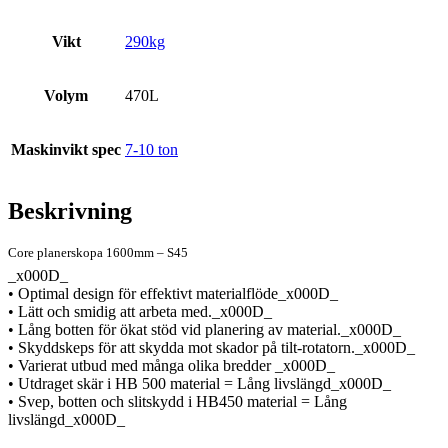
Vikt
290kg
Volym
470L
Maskinvikt spec
7-10 ton
Beskrivning
Core planerskopa 1600mm – S45
_x000D_
• Optimal design för effektivt materialflöde_x000D_
• Lätt och smidig att arbeta med._x000D_
• Lång botten för ökat stöd vid planering av material._x000D_
• Skyddskeps för att skydda mot skador på tilt-rotatorn._x000D_
• Varierat utbud med många olika bredder _x000D_
• Utdraget skär i HB 500 material = Lång livslängd_x000D_
• Svep, botten och slitskydd i HB450 material = Lång
livslängd_x000D_