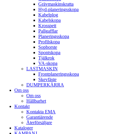
Gräv­maskins­kratta
Hyd­-planerings­skopa
Kabel­plog
Kabel­skopa
Kros­spett
Pallgafflar
Planerings­skopa
Profil­skopa
Sop­borste
Spont­skopa
Tjäl­krok
VA­-skopa
LAST­MASKIN
Front­planerings­skopa
Skev­fäste
DUMPER­KÄRRA
Om oss
Om oss
Hållbarhet
Kontakt
Kontakta EMA
Garantiärende
Återförsäljare
Kataloger
KAMPANJ