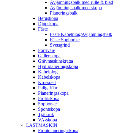
Avjämningsbalk med rulle & blad
Avjämningsbalk med skopa
Planerings­balk
Berg­skopa
Djup­skopa
Fäste
Fäste Kabel­­plog/­Avjämnings­­balk
Fäste Sop­borste
Svets­grind
Förrivare
Galler­skopa
Gräv­maskins­kratta
Hyd­-planerings­skopa
Kabel­plog
Kabel­skopa
Kros­spett
Pallgafflar
Planerings­skopa
Profil­skopa
Sop­borste
Spont­skopa
Tjäl­krok
VA­-skopa
LAST­MASKIN
Front­planerings­skopa