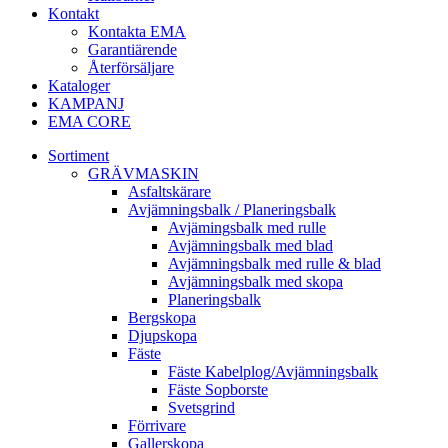
Kontakt
Kontakta EMA
Garantiärende
Återförsäljare
Kataloger
KAMPANJ
EMA CORE
Sortiment
GRÄV­MASKIN
Asfalt­skärare
Avjämnings­balk / Planeringsbalk
Avjämingsbalk med rulle
Avjämningsbalk med blad
Avjämningsbalk med rulle & blad
Avjämningsbalk med skopa
Planerings­balk
Berg­skopa
Djup­skopa
Fäste
Fäste Kabel­­plog/­Avjämnings­­balk
Fäste Sop­borste
Svets­grind
Förrivare
Galler­skopa