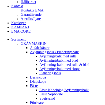
Hållbarhet
Kontakt
Kontakta EMA
Garantiärende
Återförsäljare
Kataloger
KAMPANJ
EMA CORE
Sortiment
GRÄV­MASKIN
Asfalt­skärare
Avjämnings­balk / Planeringsbalk
Avjämingsbalk med rulle
Avjämningsbalk med blad
Avjämningsbalk med rulle & blad
Avjämningsbalk med skopa
Planerings­balk
Berg­skopa
Djup­skopa
Fäste
Fäste Kabel­­plog/­Avjämnings­­balk
Fäste Sop­borste
Svets­grind
Förrivare