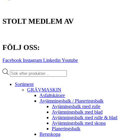
STOLT MEDLEM AV
FÖLJ OSS:
Facebook
Instagram
Linkedin
Youtube
Produktsökning
Sortiment
GRÄV­MASKIN
Asfalt­skärare
Avjämnings­balk / Planeringsbalk
Avjämingsbalk med rulle
Avjämningsbalk med blad
Avjämningsbalk med rulle & blad
Avjämningsbalk med skopa
Planerings­balk
Berg­skopa