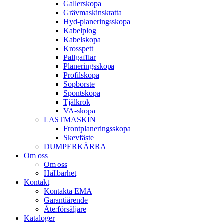
Galler­skopa
Gräv­maskins­kratta
Hyd­-planerings­skopa
Kabel­plog
Kabel­skopa
Kros­spett
Pallgafflar
Planerings­skopa
Profil­skopa
Sop­borste
Spont­skopa
Tjäl­krok
VA­-skopa
LAST­MASKIN
Front­planerings­skopa
Skev­fäste
DUMPER­KÄRRA
Om oss
Om oss
Hållbarhet
Kontakt
Kontakta EMA
Garantiärende
Återförsäljare
Kataloger