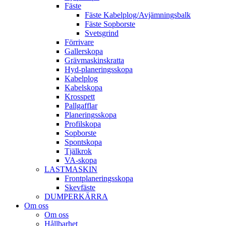
Fäste
Fäste Kabel­­plog/­Avjämnings­­balk
Fäste Sop­borste
Svets­grind
Förrivare
Galler­skopa
Gräv­maskins­kratta
Hyd­-planerings­skopa
Kabel­plog
Kabel­skopa
Kros­spett
Pallgafflar
Planerings­skopa
Profil­skopa
Sop­borste
Spont­skopa
Tjäl­krok
VA­-skopa
LAST­MASKIN
Front­planerings­skopa
Skev­fäste
DUMPER­KÄRRA
Om oss
Om oss
Hållbarhet