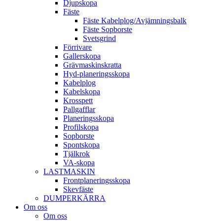
Djup­skopa
Fäste
Fäste Kabel­­plog/­Avjämnings­­balk
Fäste Sop­borste
Svets­grind
Förrivare
Galler­skopa
Gräv­maskins­kratta
Hyd­-planerings­skopa
Kabel­plog
Kabel­skopa
Kros­spett
Pallgafflar
Planerings­skopa
Profil­skopa
Sop­borste
Spont­skopa
Tjäl­krok
VA­-skopa
LAST­MASKIN
Front­planerings­skopa
Skev­fäste
DUMPER­KÄRRA
Om oss
Om oss