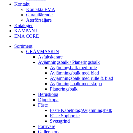
Kontakt
Kontakta EMA
Garantiärende
Återförsäljare
Kataloger
KAMPANJ
EMA CORE
Sortiment
GRÄV­MASKIN
Asfalt­skärare
Avjämnings­balk / Planeringsbalk
Avjämingsbalk med rulle
Avjämningsbalk med blad
Avjämningsbalk med rulle & blad
Avjämningsbalk med skopa
Planerings­balk
Berg­skopa
Djup­skopa
Fäste
Fäste Kabel­­plog/­Avjämnings­­balk
Fäste Sop­borste
Svets­grind
Förrivare
Galler­skopa