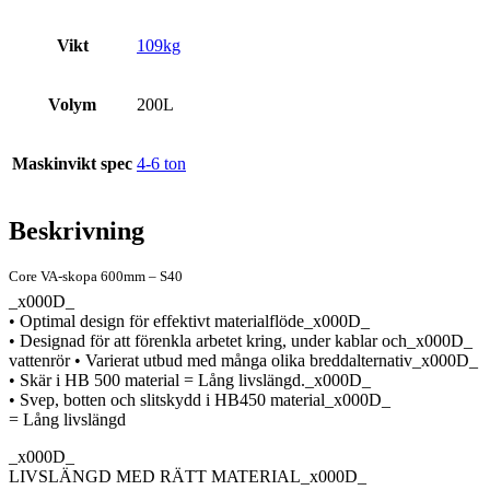
Vikt
109kg
Volym
200L
Maskinvikt spec
4-6 ton
Beskrivning
Core VA-skopa 600mm – S40
_x000D_
• Optimal design för effektivt materialflöde_x000D_
• Designad för att förenkla arbetet kring, under kablar och_x000D_
vattenrör • Varierat utbud med många olika breddalternativ_x000D_
• Skär i HB 500 material = Lång livslängd._x000D_
• Svep, botten och slitskydd i HB450 material_x000D_
= Lång livslängd
_x000D_
LIVSLÄNGD MED RÄTT MATERIAL_x000D_