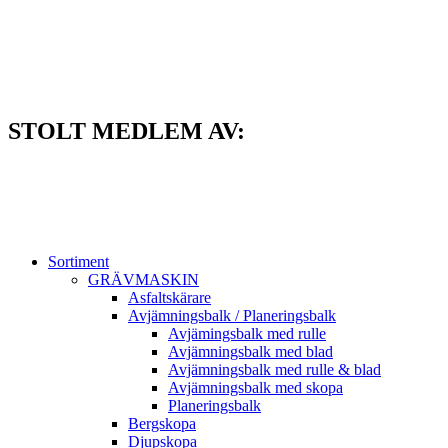
Hoppa
till
innehåll
STOLT MEDLEM AV:
Sortiment
GRÄV­MASKIN
Asfalt­skärare
Avjämnings­balk / Planeringsbalk
Avjämingsbalk med rulle
Avjämningsbalk med blad
Avjämningsbalk med rulle & blad
Avjämningsbalk med skopa
Planerings­balk
Berg­skopa
Djup­skopa