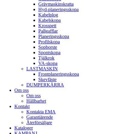
Gräv­maskins­kratta
Hyd­-planerings­skopa
Kabel­plog
Kabel­skopa
Kros­spett
Pallgafflar
Planerings­skopa
Profil­skopa
Sop­borste
Spont­skopa
Tjäl­krok
VA­-skopa
LAST­MASKIN
Front­planerings­skopa
Skev­fäste
DUMPER­KÄRRA
Om oss
Om oss
Hållbarhet
Kontakt
Kontakta EMA
Garantiärende
Återförsäljare
Kataloger
KAMPANJ