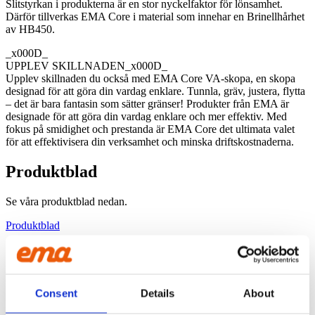
Slitstyrkan i produkterna är en stor nyckelfaktor för lönsamhet.
Därför tillverkas EMA Core i material som innehar en Brinellhårhet
av HB450.
_x000D_
UPPLEV SKILLNADEN_x000D_
Upplev skillnaden du också med EMA Core VA-skopa, en skopa
designad för att göra din vardag enklare. Tunnla, gräv, justera, flytta
– det är bara fantasin som sätter gränser! Produkter från EMA är
designade för att göra din vardag enklare och mer effektiv. Med
fokus på smidighet och prestanda är EMA Core det ultimata valet
för att effektivisera din verksamhet och minska driftskostnaderna.
Produktblad
Se våra produktblad nedan.
Produktblad
BRETT SORTIMENT
Consent
Details
About
Hos oss på ema hittar du ett brett och uppskattat sortiment, med