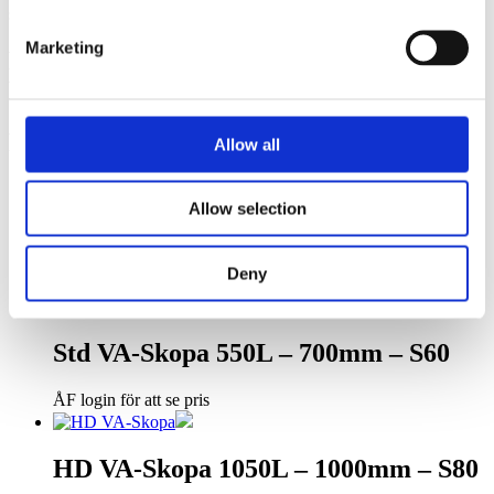
standardmodeller av skopor.
Marketing
Relaterade
Produkter
Relaterade produkter
Allow all
Allow selection
HD VA-Skopa 1050L – 1000mm – S2
Deny
ÅF login för att se pris
Std VA-Skopa 550L – 700mm – S60
ÅF login för att se pris
HD VA-Skopa 1050L – 1000mm – S80