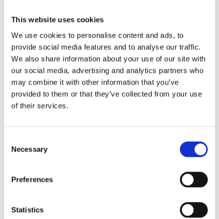
Sveriges kanske största skopsortiment med modeller från 50 till
4500 liter.
This website uses cookies
We use cookies to personalise content and ads, to
SNABBT VÄXANDE
provide social media features and to analyse our traffic.
We also share information about your use of our site with
Idag är vi Sveriges snabbast växande skopmärke. Under år 2020
our social media, advertising and analytics partners who
levererade vi på ema över 3000 skopor till använder landet över.
may combine it with other information that you’ve
provided to them or that they’ve collected from your use
of their services.
HÅLLBARA PRODUKTER
Consent
Våra produkter är hållbart framtagna, inte endast vissa punktinsatser
Necessary
Selection
utan i alla led – från början till slut.
Preferences
UNIK DESIGN
Efter 10 år och tusentals timmar med användarna – maskinisterna –
Statistics
har vi tillsammans med dem tagit fram skräddarsydda men