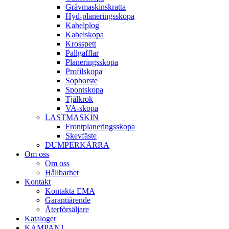
Gräv­maskins­kratta
Hyd­-planerings­skopa
Kabel­plog
Kabel­skopa
Kros­spett
Pallgafflar
Planerings­skopa
Profil­skopa
Sop­borste
Spont­skopa
Tjäl­krok
VA­-skopa
LAST­MASKIN
Front­planerings­skopa
Skev­fäste
DUMPER­KÄRRA
Om oss
Om oss
Hållbarhet
Kontakt
Kontakta EMA
Garantiärende
Återförsäljare
Kataloger
KAMPANJ