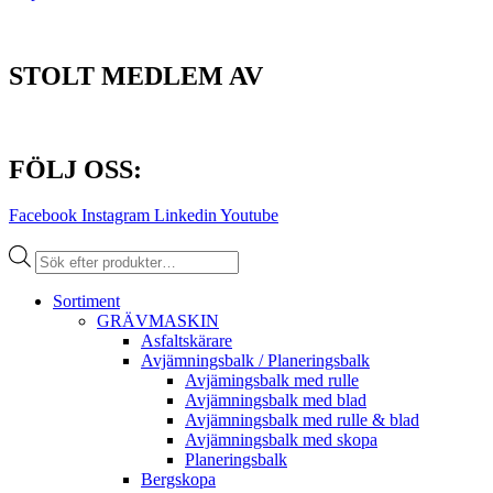
STOLT MEDLEM AV
FÖLJ OSS:
Facebook
Instagram
Linkedin
Youtube
Produktsökning
Sortiment
GRÄV­MASKIN
Asfalt­skärare
Avjämnings­balk / Planeringsbalk
Avjämingsbalk med rulle
Avjämningsbalk med blad
Avjämningsbalk med rulle & blad
Avjämningsbalk med skopa
Planerings­balk
Berg­skopa