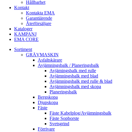
Hållbarhet
Kontakt
Kontakta EMA
Garantiärende
Återförsäljare
Kataloger
KAMPANJ
EMA CORE
Sortiment
GRÄV­MASKIN
Asfalt­skärare
Avjämnings­balk / Planeringsbalk
Avjämingsbalk med rulle
Avjämningsbalk med blad
Avjämningsbalk med rulle & blad
Avjämningsbalk med skopa
Planerings­balk
Berg­skopa
Djup­skopa
Fäste
Fäste Kabel­­plog/­Avjämnings­­balk
Fäste Sop­borste
Svets­grind
Förrivare