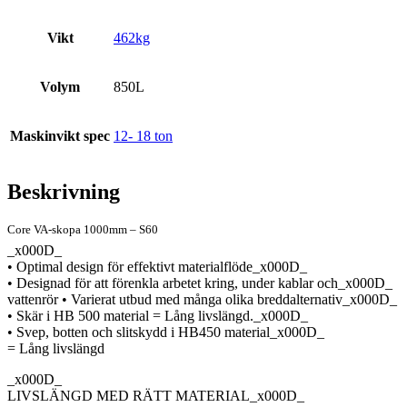
Vikt
462kg
Volym
850L
Maskinvikt spec
12- 18 ton
Beskrivning
Core VA-skopa 1000mm – S60
_x000D_
• Optimal design för effektivt materialflöde_x000D_
• Designad för att förenkla arbetet kring, under kablar och_x000D_
vattenrör • Varierat utbud med många olika breddalternativ_x000D_
• Skär i HB 500 material = Lång livslängd._x000D_
• Svep, botten och slitskydd i HB450 material_x000D_
= Lång livslängd
_x000D_
LIVSLÄNGD MED RÄTT MATERIAL_x000D_