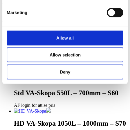
standardmodeller av skopor.
Marketing
Relaterade
Produkter
Relaterade produkter
Allow all
Allow selection
HD VA-Skopa 385L – 700mm – S45
Deny
ÅF login för att se pris
Std VA-Skopa 550L – 700mm – S60
ÅF login för att se pris
HD VA-Skopa 1050L – 1000mm – S70