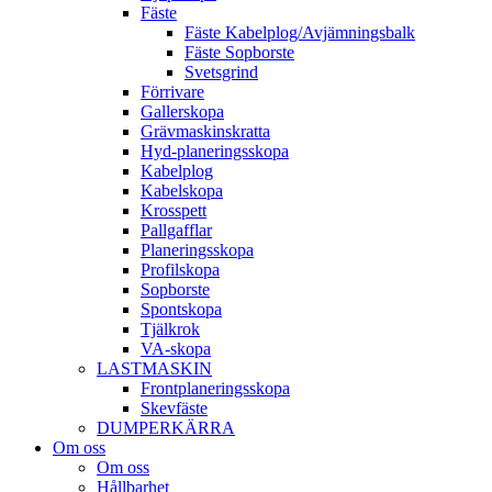
Fäste
Fäste Kabel­­plog/­Avjämnings­­balk
Fäste Sop­borste
Svets­grind
Förrivare
Galler­skopa
Gräv­maskins­kratta
Hyd­-planerings­skopa
Kabel­plog
Kabel­skopa
Kros­spett
Pallgafflar
Planerings­skopa
Profil­skopa
Sop­borste
Spont­skopa
Tjäl­krok
VA­-skopa
LAST­MASKIN
Front­planerings­skopa
Skev­fäste
DUMPER­KÄRRA
Om oss
Om oss
Hållbarhet