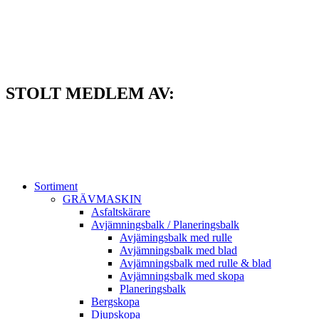
Hoppa
till
innehåll
STOLT MEDLEM AV:
Sortiment
GRÄV­MASKIN
Asfalt­skärare
Avjämnings­balk / Planeringsbalk
Avjämingsbalk med rulle
Avjämningsbalk med blad
Avjämningsbalk med rulle & blad
Avjämningsbalk med skopa
Planerings­balk
Berg­skopa
Djup­skopa