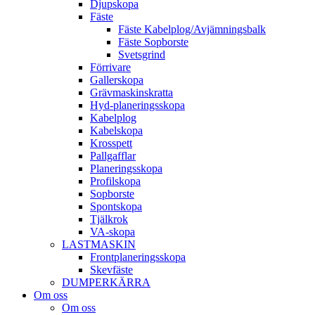
Djup­skopa
Fäste
Fäste Kabel­­plog/­Avjämnings­­balk
Fäste Sop­borste
Svets­grind
Förrivare
Galler­skopa
Gräv­maskins­kratta
Hyd­-planerings­skopa
Kabel­plog
Kabel­skopa
Kros­spett
Pallgafflar
Planerings­skopa
Profil­skopa
Sop­borste
Spont­skopa
Tjäl­krok
VA­-skopa
LAST­MASKIN
Front­planerings­skopa
Skev­fäste
DUMPER­KÄRRA
Om oss
Om oss