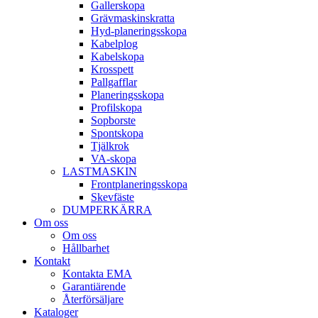
Galler­skopa
Gräv­maskins­kratta
Hyd­-planerings­skopa
Kabel­plog
Kabel­skopa
Kros­spett
Pallgafflar
Planerings­skopa
Profil­skopa
Sop­borste
Spont­skopa
Tjäl­krok
VA­-skopa
LAST­MASKIN
Front­planerings­skopa
Skev­fäste
DUMPER­KÄRRA
Om oss
Om oss
Hållbarhet
Kontakt
Kontakta EMA
Garantiärende
Återförsäljare
Kataloger