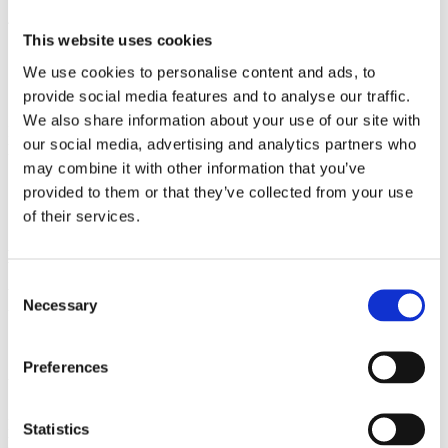
Sveriges kanske största skopsortiment med modeller från 50 till
4500 liter.
This website uses cookies
We use cookies to personalise content and ads, to
SNABBT VÄXANDE
provide social media features and to analyse our traffic.
We also share information about your use of our site with
Idag är vi Sveriges snabbast växande skopmärke. Under år 2020
our social media, advertising and analytics partners who
levererade vi på ema över 3000 skopor till använder landet över.
may combine it with other information that you’ve
provided to them or that they’ve collected from your use
of their services.
HÅLLBARA PRODUKTER
Consent
Våra produkter är hållbart framtagna, inte endast vissa punktinsatser
Necessary
Selection
utan i alla led – från början till slut.
Preferences
UNIK DESIGN
Efter 10 år och tusentals timmar med användarna – maskinisterna –
Statistics
har vi tillsammans med dem tagit fram skräddarsydda men