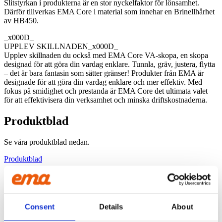
Slitstyrkan i produkterna är en stor nyckelfaktor för lönsamhet.
Därför tillverkas EMA Core i material som innehar en Brinellhårhet
av HB450.
_x000D_
UPPLEV SKILLNADEN_x000D_
Upplev skillnaden du också med EMA Core VA-skopa, en skopa
designad för att göra din vardag enklare. Tunnla, gräv, justera, flytta
– det är bara fantasin som sätter gränser! Produkter från EMA är
designade för att göra din vardag enklare och mer effektiv. Med
fokus på smidighet och prestanda är EMA Core det ultimata valet
för att effektivisera din verksamhet och minska driftskostnaderna.
Produktblad
Se våra produktblad nedan.
Produktblad
BRETT SORTIMENT
Consent
Details
About
Hos oss på ema hittar du ett brett och uppskattat sortiment, med