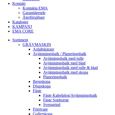
Kontakt
Kontakta EMA
Garantiärende
Återförsäljare
Kataloger
KAMPANJ
EMA CORE
Sortiment
GRÄV­MASKIN
Asfalt­skärare
Avjämnings­balk / Planeringsbalk
Avjämingsbalk med rulle
Avjämningsbalk med blad
Avjämningsbalk med rulle & blad
Avjämningsbalk med skopa
Planerings­balk
Berg­skopa
Djup­skopa
Fäste
Fäste Kabel­­plog/­Avjämnings­­balk
Fäste Sop­borste
Svets­grind
Förrivare
Galler­skopa