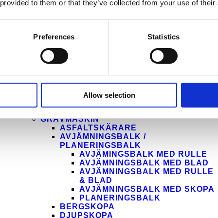
EMA
 provided to them or that they’ve collected from your use of their
CORE
Preferences
Statistics
Allow selection
SORTIMENT
GRÄV­MASKIN
ASFALT­SKÄRARE
AVJÄMNINGS­BALK /
PLANERINGSBALK
AVJÄMINGSBALK MED RULLE
AVJÄMNINGSBALK MED BLAD
AVJÄMNINGSBALK MED RULLE
& BLAD
AVJÄMNINGSBALK MED SKOPA
PLANERINGS­BALK
BERG­SKOPA
DJUP­SKOPA