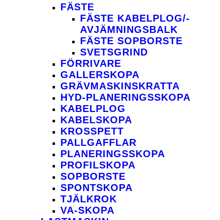
FÄSTE
FÄSTE KABEL­­PLOG/­
AVJÄMNINGS­­BALK
FÄSTE SOP­BORSTE
SVETS­GRIND
FÖRRIVARE
GALLER­SKOPA
GRÄV­MASKINS­KRATTA
HYD­-PLANERINGS­SKOPA
KABEL­PLOG
KABEL­SKOPA
KROS­SPETT
PALLGAFFLAR
PLANERINGS­SKOPA
PROFIL­SKOPA
SOP­BORSTE
SPONT­SKOPA
TJÄL­KROK
VA­-SKOPA