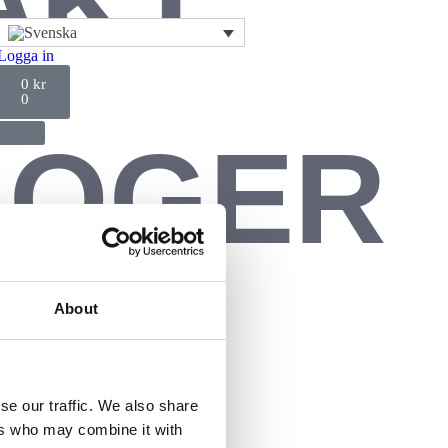
AKT
Logga in
0
kr
0
LOGER
ANJ
About
se our traffic. We also share
ers who may combine it with