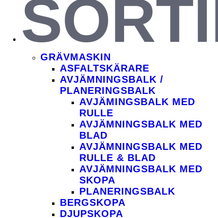
SORT
GRÄV­MASKIN
ASFALT­SKÄRARE
AVJÄMNINGS­BALK /
PLANERINGSBALK
AVJÄMINGSBALK MED
RULLE
AVJÄMNINGSBALK MED
BLAD
AVJÄMNINGSBALK MED
RULLE & BLAD
AVJÄMNINGSBALK MED
SKOPA
PLANERINGS­BALK
BERG­SKOPA
DJUP­SKOPA