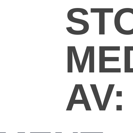
ST
ME
AV: