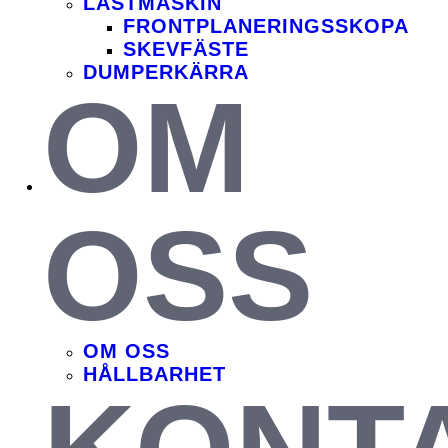
LAST­MASKIN
FRONT­PLANERINGS­SKOPA
SKEV­FÄSTE
DUMPER­KÄRRA
OM
OSS
OM OSS
HÅLLBARHET