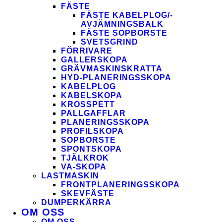
FÄSTE
FÄSTE KABEL­­PLOG/­
AVJÄMNINGS­­BALK
FÄSTE SOP­BORSTE
SVETS­GRIND
FÖRRIVARE
GALLER­SKOPA
GRÄV­MASKINS­KRATTA
HYD­-PLANERINGS­SKOPA
KABEL­PLOG
KABEL­SKOPA
KROS­SPETT
PALLGAFFLAR
PLANERINGS­SKOPA
PROFIL­SKOPA
SOP­BORSTE
SPONT­SKOPA
TJÄL­KROK
VA­-SKOPA
LAST­MASKIN
FRONT­PLANERINGS­SKOPA
SKEV­FÄSTE
DUMPER­KÄRRA
OM OSS
OM OSS