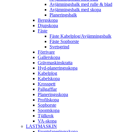
Avjämningsbalk med rulle & blad
Avjämningsbalk med skopa
Planerings­balk
Berg­skopa
Djup­skopa
Fäste
Fäste Kabel­­plog/­Avjämnings­­balk
Fäste Sop­borste
Svets­grind
Förrivare
Galler­skopa
Gräv­maskins­kratta
Hyd­-planerings­skopa
Kabel­plog
Kabel­skopa
Kros­spett
Pallgafflar
Planerings­skopa
Profil­skopa
Sop­borste
Spont­skopa
Tjäl­krok
VA­-skopa
LAST­MASKIN
Front­planerings­skopa