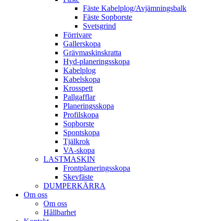
Fäste Kabel­­plog/­Avjämnings­­balk
Fäste Sop­borste
Svets­grind
Förrivare
Galler­skopa
Gräv­maskins­kratta
Hyd­-planerings­skopa
Kabel­plog
Kabel­skopa
Kros­spett
Pallgafflar
Planerings­skopa
Profil­skopa
Sop­borste
Spont­skopa
Tjäl­krok
VA­-skopa
LAST­MASKIN
Front­planerings­skopa
Skev­fäste
DUMPER­KÄRRA
Om oss
Om oss
Hållbarhet