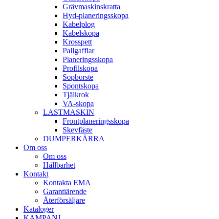
Gräv­maskins­kratta
Hyd­-planerings­skopa
Kabel­plog
Kabel­skopa
Kros­spett
Pallgafflar
Planerings­skopa
Profil­skopa
Sop­borste
Spont­skopa
Tjäl­krok
VA­-skopa
LAST­MASKIN
Front­planerings­skopa
Skev­fäste
DUMPER­KÄRRA
Om oss
Om oss
Hållbarhet
Kontakt
Kontakta EMA
Garantiärende
Återförsäljare
Kataloger
KAMPANJ