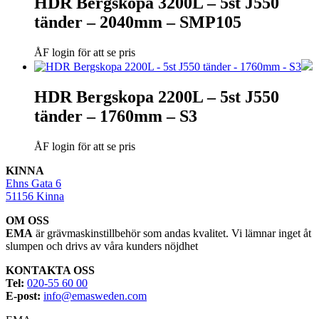
HDR Bergskopa 3200L – 5st J550
tänder – 2040mm – SMP105
ÅF login för att se pris
HDR Bergskopa 2200L – 5st J550
tänder – 1760mm – S3
ÅF login för att se pris
KINNA
Ehns Gata 6
51156 Kinna
OM OSS
EMA
är grävmaskinstillbehör som andas kvalitet. Vi lämnar inget åt
slumpen och drivs av våra kunders nöjdhet
KONTAKTA OSS
Tel:
020-55 60 00
E-post:
info@emasweden.com