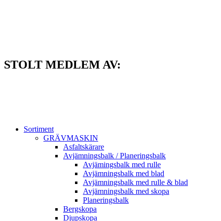
Hoppa
till
innehåll
STOLT MEDLEM AV:
Sortiment
GRÄV­MASKIN
Asfalt­skärare
Avjämnings­balk / Planeringsbalk
Avjämingsbalk med rulle
Avjämningsbalk med blad
Avjämningsbalk med rulle & blad
Avjämningsbalk med skopa
Planerings­balk
Berg­skopa
Djup­skopa