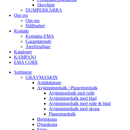
Skev­fäste
DUMPER­KÄRRA
Om oss
Om oss
Hållbarhet
Kontakt
Kontakta EMA
Garantiärende
Återförsäljare
Kataloger
KAMPANJ
EMA CORE
Sortiment
GRÄV­MASKIN
Asfalt­skärare
Avjämnings­balk / Planeringsbalk
Avjämingsbalk med rulle
Avjämningsbalk med blad
Avjämningsbalk med rulle & blad
Avjämningsbalk med skopa
Planerings­balk
Berg­skopa
Djup­skopa
Fäste