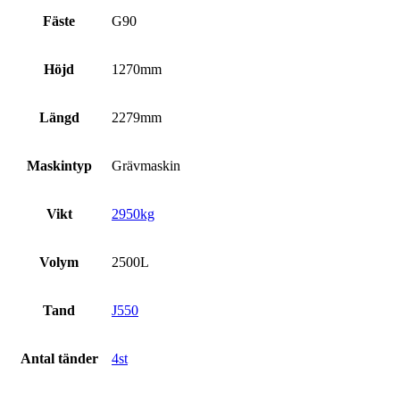
Fäste
G90
Höjd
1270mm
Längd
2279mm
Maskintyp
Grävmaskin
Vikt
2950kg
Volym
2500L
Tand
J550
Antal tänder
4st