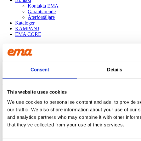
Kontakt
Kontakta EMA
Garantiärende
Återförsäljare
Kataloger
KAMPANJ
EMA CORE
Vad letar du efter?
Produktsökning
Consent
Details
Förfrågan:
HDR Bergskopa 2500L deltaskär – 4st J550 tänder
– 1840mm – G90
This website uses cookies
Skicka iväg din förfrågan genom att fylla in dina kontaktuppgifter
We use cookies to personalise content and ads, to provide s
nedan.
our traffic. We also share information about your use of our s
and analytics partners who may combine it with other informa
Produkt
that they’ve collected from your use of their services.
Namn
Företagsnamn
E-post