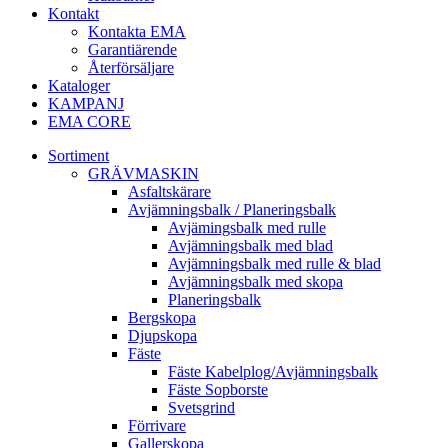
Kontakt
Kontakta EMA
Garantiärende
Återförsäljare
Kataloger
KAMPANJ
EMA CORE
Sortiment
GRÄV­MASKIN
Asfalt­skärare
Avjämnings­balk / Planeringsbalk
Avjämingsbalk med rulle
Avjämningsbalk med blad
Avjämningsbalk med rulle & blad
Avjämningsbalk med skopa
Planerings­balk
Berg­skopa
Djup­skopa
Fäste
Fäste Kabel­­plog/­Avjämnings­­balk
Fäste Sop­borste
Svets­grind
Förrivare
Galler­skopa