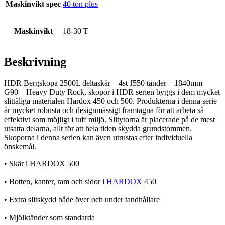
Maskinvikt spec
40 ton plus
Maskinvikt
18-30 T
Beskrivning
HDR Bergskopa 2500L deltaskär – 4st J550 tänder – 1840mm –
G90 – Heavy Duty Rock, skopor i HDR serien byggs i dem mycket
slittåliga materialen Hardox 450 och 500. Produkterna i denna serie
är mycket robusta och designmässigt framtagna för att arbeta så
effektivt som möjligt i tuff miljö. Slitytorna är placerade på de mest
utsatta delarna, allt för att hela tiden skydda grundstommen.
Skoporna i denna serien kan även utrustas efter individuella
önskemål.
• Skär i HARDOX 500
• Botten, kanter, ram och sidor i
HARDOX
450
• Extra slitskydd både över och under tandhållare
• Mjölktänder som standarda