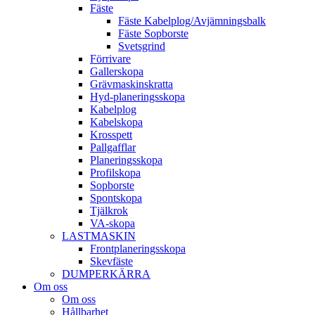
Fäste
Fäste Kabel­­plog/­Avjämnings­­balk
Fäste Sop­borste
Svets­grind
Förrivare
Galler­skopa
Gräv­maskins­kratta
Hyd­-planerings­skopa
Kabel­plog
Kabel­skopa
Kros­spett
Pallgafflar
Planerings­skopa
Profil­skopa
Sop­borste
Spont­skopa
Tjäl­krok
VA­-skopa
LAST­MASKIN
Front­planerings­skopa
Skev­fäste
DUMPER­KÄRRA
Om oss
Om oss
Hållbarhet