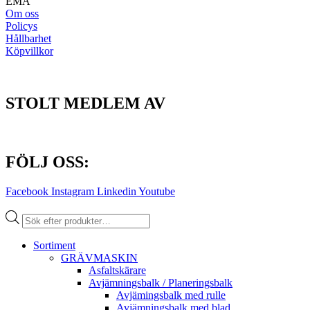
EMA
Om oss
Policys
Hållbarhet
Köpvillkor
STOLT MEDLEM AV
FÖLJ OSS:
Facebook
Instagram
Linkedin
Youtube
Produktsökning
Sortiment
GRÄV­MASKIN
Asfalt­skärare
Avjämnings­balk / Planeringsbalk
Avjämingsbalk med rulle
Avjämningsbalk med blad