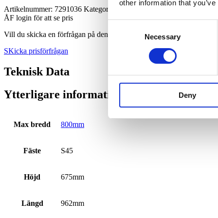
other information that you’ve
Artikelnummer:
7291036
Kategori:
Djup­skopa
ÅF login för att se pris
Consent
Vill du skicka en förfrågan på den här produkten?
Necessary
Selection
SKicka prisförfrågan
Teknisk Data
Ytterligare information
Deny
Max bredd
800mm
Fäste
S45
Höjd
675mm
Längd
962mm