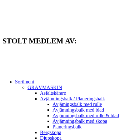
Hoppa
till
innehåll
STOLT MEDLEM AV:
Sortiment
GRÄV­MASKIN
Asfalt­skärare
Avjämnings­balk / Planeringsbalk
Avjämingsbalk med rulle
Avjämningsbalk med blad
Avjämningsbalk med rulle & blad
Avjämningsbalk med skopa
Planerings­balk
Berg­skopa
Djup­skopa