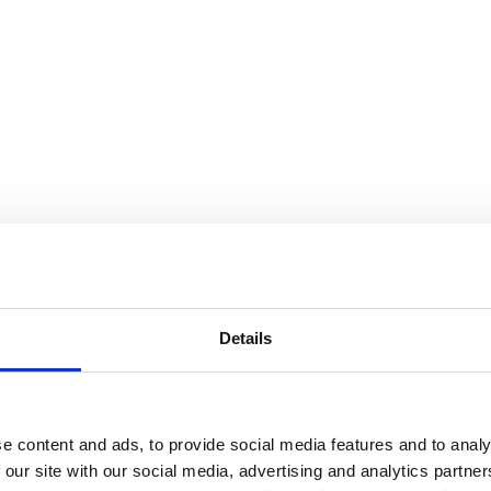
S45
Details
d – 800mm – S45
e content and ads, to provide social media features and to analy
S45
 our site with our social media, advertising and analytics partn