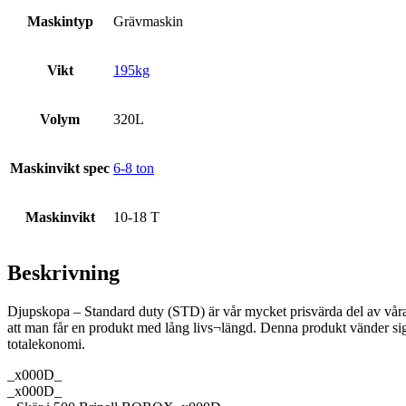
Maskintyp
Grävmaskin
Vikt
195kg
Volym
320L
Maskinvikt spec
6-8 ton
Maskinvikt
10-18 T
Beskrivning
Djupskopa – Standard duty (STD) är vår mycket prisvärda del av vårat
att man får en produkt med lång livs¬längd. Denna produkt vänder sig t
totalekonomi.
_x000D_
_x000D_