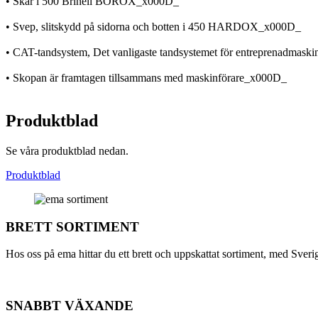
• Skär i 500 Brinell BOROX_x000D_
• Svep, slitskydd på sidorna och botten i 450 HARDOX_x000D_
• CAT-tandsystem, Det vanligaste tandsystemet för entreprenadmask
• Skopan är framtagen tillsammans med maskinförare_x000D_
Produktblad
Se våra produktblad nedan.
Produktblad
BRETT SORTIMENT
Hos oss på ema hittar du ett brett och uppskattat sortiment, med Sverig
SNABBT VÄXANDE