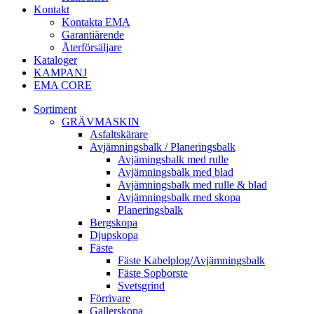
Kontakt
Kontakta EMA
Garantiärende
Återförsäljare
Kataloger
KAMPANJ
EMA CORE
Sortiment
GRÄV­MASKIN
Asfalt­skärare
Avjämnings­balk / Planeringsbalk
Avjämingsbalk med rulle
Avjämningsbalk med blad
Avjämningsbalk med rulle & blad
Avjämningsbalk med skopa
Planerings­balk
Berg­skopa
Djup­skopa
Fäste
Fäste Kabel­­plog/­Avjämnings­­balk
Fäste Sop­borste
Svets­grind
Förrivare
Galler­skopa