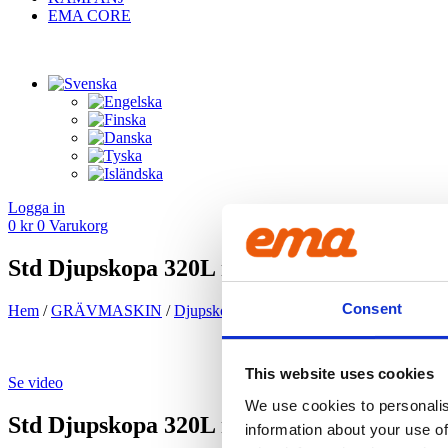
EMA CORE
Logga in
0
kr
0
Varukorg
Std Djupskopa 320L med blad – 800mm – 
Consent
Hem
/
GRÄV­MASKIN
/
Djup­skopa
/ Std Djupskopa 320L med bla
This website uses cookies
Se video
We use cookies to personalis
Std Djupskopa 320L med blad – 800mm – 
information about your use of