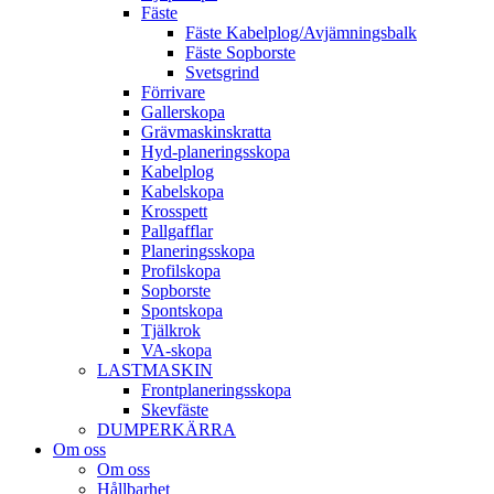
Fäste
Fäste Kabel­­plog/­Avjämnings­­balk
Fäste Sop­borste
Svets­grind
Förrivare
Galler­skopa
Gräv­maskins­kratta
Hyd­-planerings­skopa
Kabel­plog
Kabel­skopa
Kros­spett
Pallgafflar
Planerings­skopa
Profil­skopa
Sop­borste
Spont­skopa
Tjäl­krok
VA­-skopa
LAST­MASKIN
Front­planerings­skopa
Skev­fäste
DUMPER­KÄRRA
Om oss
Om oss
Hållbarhet