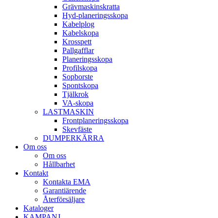
Gräv­maskins­kratta
Hyd­-planerings­skopa
Kabel­plog
Kabel­skopa
Kros­spett
Pallgafflar
Planerings­skopa
Profil­skopa
Sop­borste
Spont­skopa
Tjäl­krok
VA­-skopa
LAST­MASKIN
Front­planerings­skopa
Skev­fäste
DUMPER­KÄRRA
Om oss
Om oss
Hållbarhet
Kontakt
Kontakta EMA
Garantiärende
Återförsäljare
Kataloger
KAMPANJ