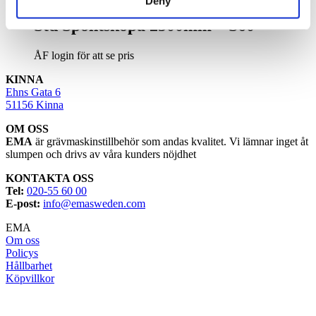
Deny
Std Spontskopa 2500mm – S60
ÅF login för att se pris
KINNA
Ehns Gata 6
51156 Kinna
OM OSS
EMA
är grävmaskinstillbehör som andas kvalitet. Vi lämnar inget åt
slumpen och drivs av våra kunders nöjdhet
KONTAKTA OSS
Tel:
020-55 60 00
E-post:
info@emasweden.com
EMA
Om oss
Policys
Hållbarhet
Köpvillkor