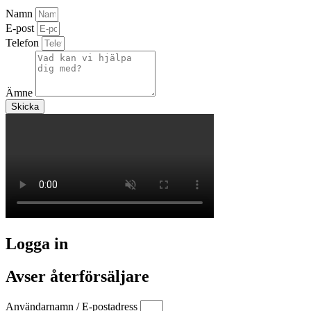
Namn
E-post
Telefon
Ämne
Skicka
Logga in
Avser återförsäljare
Användarnamn / E-postadress