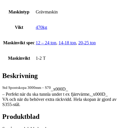
Maskintyp
Grävmaskin
Vikt
470kg
Maskinvikt spec
12 – 24 ton
,
14-18 ton
,
20-25 ton
Maskinvikt
1-2 T
Beskrivning
Std Spontskopa 3000mm – S70
_x000D_
– Perfekt när du ska tunnla under t ex fjärrvärme,_x000D_
VA och när du behöver extra räckvidd. Hela skopan är gjord av
S355-stål.
Produktblad