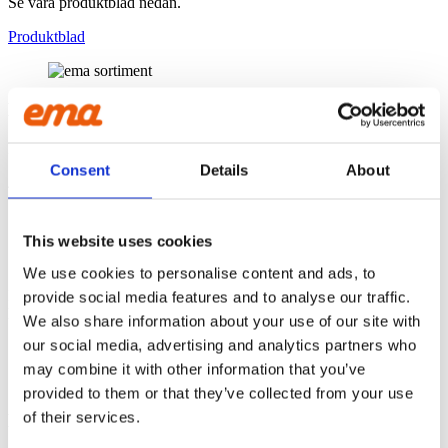
Se våra produktblad nedan.
Produktblad
BRETT SORTIMENT
Hos oss på ema hittar du ett brett och uppskattat sortiment, med
Sveriges kanske största skopsortiment med modeller från 50 till
Consent
Details
About
4500 liter.
This website uses cookies
SNABBT VÄXANDE
We use cookies to personalise content and ads, to
Idag är vi Sveriges snabbast växande skopmärke. Under år 2020
provide social media features and to analyse our traffic.
levererade vi på ema över 3000 skopor till använder landet över.
We also share information about your use of our site with
our social media, advertising and analytics partners who
may combine it with other information that you’ve
provided to them or that they’ve collected from your use
of their services.
HÅLLBARA PRODUKTER