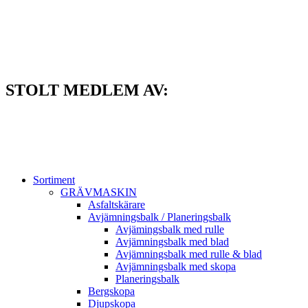
Hoppa
till
innehåll
STOLT MEDLEM AV:
Sortiment
GRÄV­MASKIN
Asfalt­skärare
Avjämnings­balk / Planeringsbalk
Avjämingsbalk med rulle
Avjämningsbalk med blad
Avjämningsbalk med rulle & blad
Avjämningsbalk med skopa
Planerings­balk
Berg­skopa
Djup­skopa