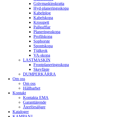
Gräv­maskins­kratta
Hyd­-planerings­skopa
Kabel­plog
Kabel­skopa
Kros­spett
Pallgafflar
Planerings­skopa
Profil­skopa
Sop­borste
Spont­skopa
Tjäl­krok
VA­-skopa
LAST­MASKIN
Front­planerings­skopa
Skev­fäste
DUMPER­KÄRRA
Om oss
Om oss
Hållbarhet
Kontakt
Kontakta EMA
Garantiärende
Återförsäljare
Kataloger
KAMPANJ