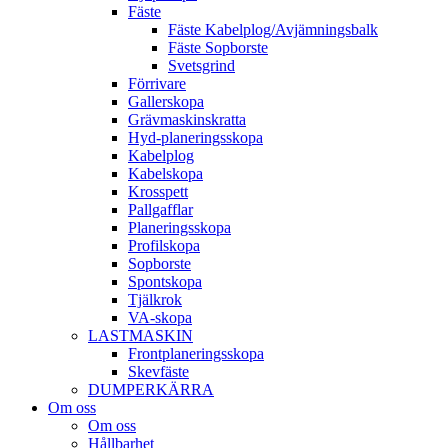
Fäste
Fäste Kabel­­plog/­Avjämnings­­balk
Fäste Sop­borste
Svets­grind
Förrivare
Galler­skopa
Gräv­maskins­kratta
Hyd­-planerings­skopa
Kabel­plog
Kabel­skopa
Kros­spett
Pallgafflar
Planerings­skopa
Profil­skopa
Sop­borste
Spont­skopa
Tjäl­krok
VA­-skopa
LAST­MASKIN
Front­planerings­skopa
Skev­fäste
DUMPER­KÄRRA
Om oss
Om oss
Hållbarhet