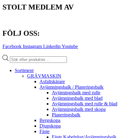
STOLT MEDLEM AV
FÖLJ OSS:
Facebook
Instagram
Linkedin
Youtube
Produktsökning
Sortiment
GRÄV­MASKIN
Asfalt­skärare
Avjämnings­balk / Planeringsbalk
Avjämingsbalk med rulle
Avjämningsbalk med blad
Avjämningsbalk med rulle & blad
Avjämningsbalk med skopa
Planerings­balk
Berg­skopa
Djup­skopa
Fäste
Fäste Kabel­­plog/­Avjämnings­­balk