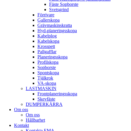
Fäste Sop­borste
Svets­grind
Förrivare
Galler­skopa
Gräv­maskins­kratta
Hyd­-planerings­skopa
Kabel­plog
Kabel­skopa
Kros­spett
Pallgafflar
Planerings­skopa
Profil­skopa
Sop­borste
Spont­skopa
Tjäl­krok
VA­-skopa
LAST­MASKIN
Front­planerings­skopa
Skev­fäste
DUMPER­KÄRRA
Om oss
Om oss
Hållbarhet
Kontakt
Kontakta EMA