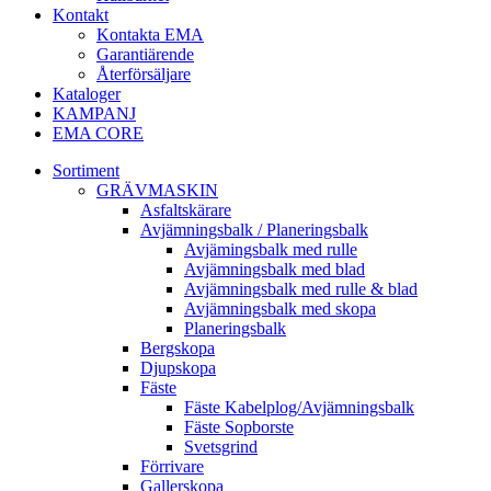
Kontakt
Kontakta EMA
Garantiärende
Återförsäljare
Kataloger
KAMPANJ
EMA CORE
Sortiment
GRÄV­MASKIN
Asfalt­skärare
Avjämnings­balk / Planeringsbalk
Avjämingsbalk med rulle
Avjämningsbalk med blad
Avjämningsbalk med rulle & blad
Avjämningsbalk med skopa
Planerings­balk
Berg­skopa
Djup­skopa
Fäste
Fäste Kabel­­plog/­Avjämnings­­balk
Fäste Sop­borste
Svets­grind
Förrivare
Galler­skopa