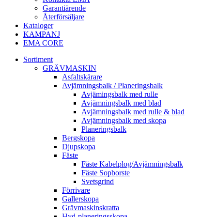
Garantiärende
Återförsäljare
Kataloger
KAMPANJ
EMA CORE
Sortiment
GRÄV­MASKIN
Asfalt­skärare
Avjämnings­balk / Planeringsbalk
Avjämingsbalk med rulle
Avjämningsbalk med blad
Avjämningsbalk med rulle & blad
Avjämningsbalk med skopa
Planerings­balk
Berg­skopa
Djup­skopa
Fäste
Fäste Kabel­­plog/­Avjämnings­­balk
Fäste Sop­borste
Svets­grind
Förrivare
Galler­skopa
Gräv­maskins­kratta
Hyd­-planerings­skopa