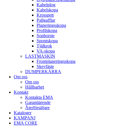
Kabel­plog
Kabel­skopa
Kros­spett
Pallgafflar
Planerings­skopa
Profil­skopa
Sop­borste
Spont­skopa
Tjäl­krok
VA­-skopa
LAST­MASKIN
Front­planerings­skopa
Skev­fäste
DUMPER­KÄRRA
Om oss
Om oss
Hållbarhet
Kontakt
Kontakta EMA
Garantiärende
Återförsäljare
Kataloger
KAMPANJ
EMA CORE