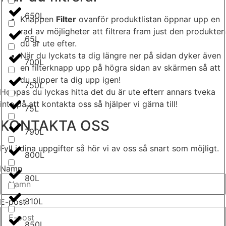
650L
Knappen
Filter
ovanför produktlistan öppnar upp en
rad av möjligheter att filtrera fram just den produkten
65L
du är ute efter.
När du lyckats ta dig längre ner på sidan dyker även
700L
en filterknapp upp på högra sidan av skärmen så att
du slipper ta dig upp igen!
750L
Hoppas du lyckas hitta det du är ute efterr annars tveka
inte på att kontakta oss så hjälper vi gärna till!
75L
KONTAKTA OSS
790L
Fyll i dina uppgifter så hör vi av oss så snart som möjligt.
800L
Namn
80L
810L
E-post
850L