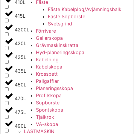
Fäste
410L
Fäste Kabel­­plog/­Avjämnings­­balk
415L
Fäste Sop­borste
Svets­grind
4200L
Förrivare
Galler­skopa
420L
Gräv­maskins­kratta
Hyd­-planerings­skopa
425L
Kabel­plog
Kabel­skopa
435L
Kros­spett
Pallgafflar
450L
Planerings­skopa
Profil­skopa
470L
Sop­borste
Spont­skopa
475L
Tjäl­krok
VA­-skopa
490L
LAST­MASKIN