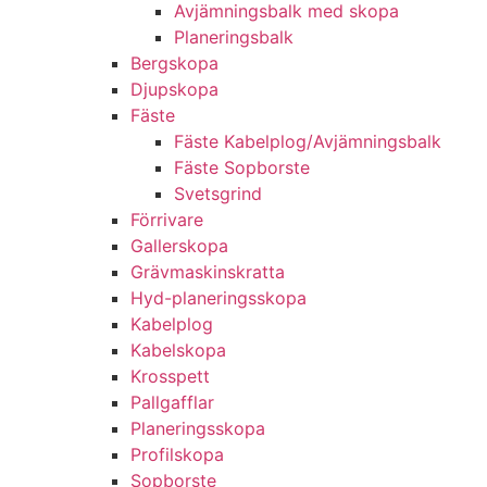
Avjämningsbalk med skopa
Planerings­balk
Berg­skopa
Djup­skopa
Fäste
Fäste Kabel­­plog/­Avjämnings­­balk
Fäste Sop­borste
Svets­grind
Förrivare
Galler­skopa
Gräv­maskins­kratta
Hyd­-planerings­skopa
Kabel­plog
Kabel­skopa
Kros­spett
Pallgafflar
Planerings­skopa
Profil­skopa
Sop­borste