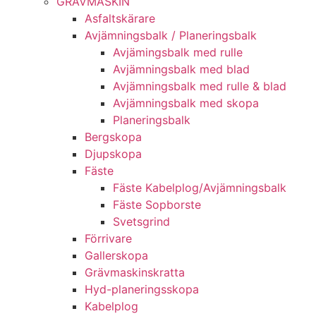
GRÄV­MASKIN
Asfalt­skärare
Avjämnings­balk / Planeringsbalk
Avjämingsbalk med rulle
Avjämningsbalk med blad
Avjämningsbalk med rulle & blad
Avjämningsbalk med skopa
Planerings­balk
Berg­skopa
Djup­skopa
Fäste
Fäste Kabel­­plog/­Avjämnings­­balk
Fäste Sop­borste
Svets­grind
Förrivare
Galler­skopa
Gräv­maskins­kratta
Hyd­-planerings­skopa
Kabel­plog