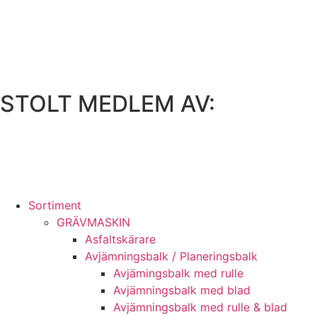
Hoppa
till
innehåll
STOLT MEDLEM AV:
Sortiment
GRÄV­MASKIN
Asfalt­skärare
Avjämnings­balk / Planeringsbalk
Avjämingsbalk med rulle
Avjämningsbalk med blad
Avjämningsbalk med rulle & blad