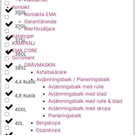
Kontakt
350L
Kontakta EMA
Garantiärende
370L
Återförsäljare
Kataloger
375L
KAMPANJ
EMA CORE
380L
Sortiment
GRÄV­MASKIN
385L
Asfalt­skärare
Avjämnings­balk / Planeringsbalk
4,4 Kubik
Avjämingsbalk med rulle
Avjämningsbalk med blad
4,8 Kubik
Avjämningsbalk med rulle & blad
Avjämningsbalk med skopa
400L
Planerings­balk
Berg­skopa
40L
Djup­skopa