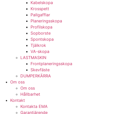
Kabel­skopa
Kros­spett
Pallgafflar
Planerings­skopa
Profil­skopa
Sop­borste
Spont­skopa
Tjäl­krok
VA­-skopa
LAST­MASKIN
Front­planerings­skopa
Skev­fäste
DUMPER­KÄRRA
Om oss
Om oss
Hållbarhet
Kontakt
Kontakta EMA
Garantiärende