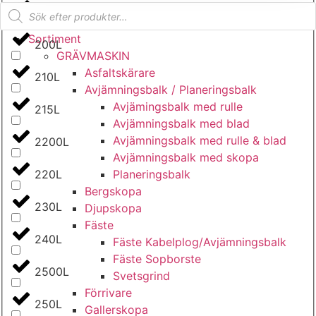
Produktsökning
2000L
Sortiment
200L
GRÄV­MASKIN
Asfalt­skärare
210L
Avjämnings­balk / Planeringsbalk
Avjämingsbalk med rulle
215L
Avjämningsbalk med blad
Avjämningsbalk med rulle & blad
2200L
Avjämningsbalk med skopa
Planerings­balk
220L
Berg­skopa
230L
Djup­skopa
Fäste
240L
Fäste Kabel­­plog/­Avjämnings­­balk
Fäste Sop­borste
2500L
Svets­grind
Förrivare
250L
Galler­skopa