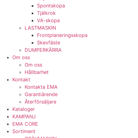
Spont­skopa
Tjäl­krok
VA­-skopa
LAST­MASKIN
Front­planerings­skopa
Skev­fäste
DUMPER­KÄRRA
Om oss
Om oss
Hållbarhet
Kontakt
Kontakta EMA
Garantiärende
Återförsäljare
Kataloger
KAMPANJ
EMA CORE
Sortiment