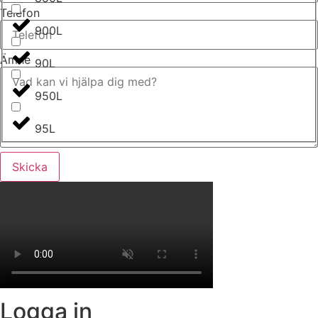
Telefon
900L
Ämne
90L
950L
95L
Skicka
Logga in