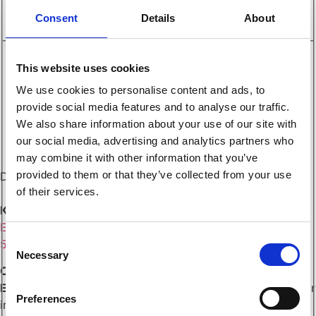
Consent
Details
About
SMP155
125L
2-4 ton
1300L
2- 6 ton
This website uses cookies
We use cookies to personalise content and ads, to
130L
2-6 T
provide social media features and to analyse our traffic.
We also share information about your use of our site with
1350L
4-6 ton
our social media, advertising and analytics partners who
1400L
6-10 T
may combine it with other information that you’ve
provided to them or that they’ve collected from your use
Det verkar som vi inte kan hitta det du letar efter.
140L
7-10 ton
of their services.
KINNA
145L
10- 14 ton
Ehns Gata 6
Consent
51156 Kinna
1500L
10-18 T
Necessary
Selection
OM OSS
150L
12- 18 ton
EMA
är grävmaskinstillbehör som andas kvalitet. Vi lämnar
Preferences
inget åt slumpen och drivs av våra kunders nöjdhet