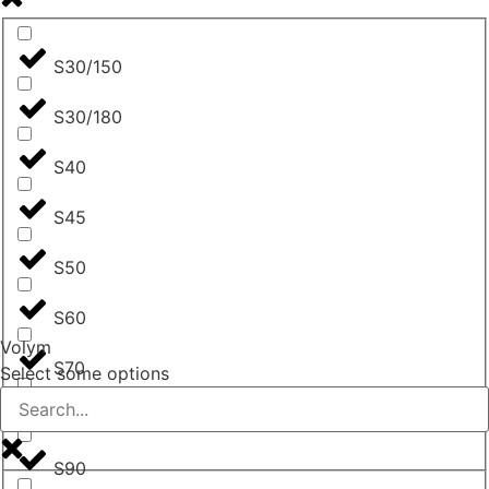
S30/150
S30/180
S40
S45
S50
S60
Volym
S70
Select some options
S80
S90