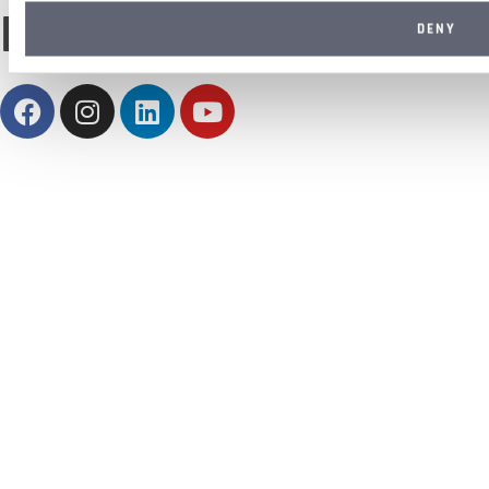
FÖLJ OSS:
DENY