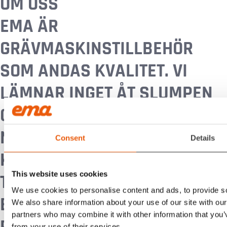
OM OSS
EMA
ÄR
GRÄVMASKINSTILLBEHÖR
SOM ANDAS KVALITET. VI
LÄMNAR INGET ÅT SLUMPEN
OCH DRIVS AV VÅRA KUNDERS
NÖJDHET
Consent
Details
KONTAKTA OSS
This website uses cookies
TEL:
020-55 60 00
We use cookies to personalise content and ads, to provide soc
E-
We also share information about your use of our site with our
partners who may combine it with other information that you’v
from your use of their services.