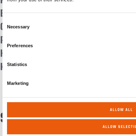
POST:
INFO@EMASWEDEN.CO
EMA
Consent
OM OSS
Necessary
Selection
POLICYS
Preferences
HÅLLBARHET
KÖPVILLKOR
Statistics
Marketing
ALLOW ALL
STOLT MEDLEM AV
ALLOW SELECTI