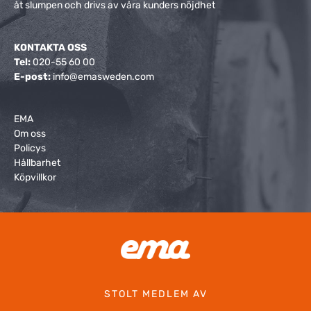
åt slumpen och drivs av våra kunders nöjdhet
200L
210L
KONTAKTA OSS
Tel:
020-55 60 00
215L
E-post:
info@emasweden.com
2200L
EMA
Om oss
220L
Policys
Hållbarhet
230L
Köpvillkor
240L
2500L
250L
STOLT MEDLEM AV
270L