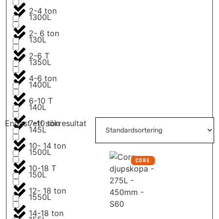
2-4 ton
1300L
2- 6 ton
130L
2-6 T
1350L
4-6 ton
1400L
6-10 T
140L
7-10 ton
Endast ett sökresultat
145L
10- 14 ton
1500L
CORE
10-18 T
150L
12- 18 ton
1550L
14-18 ton