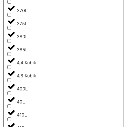
370L
375L
380L
385L
4,4 Kubik
4,8 Kubik
400L
40L
410L