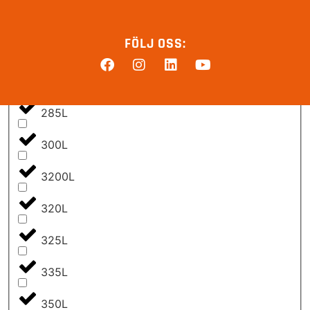
275L
FÖLJ OSS:
2800L
280L
285L
300L
3200L
320L
325L
335L
350L