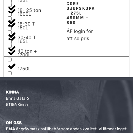
155L
CORE
DJUPSKOPA
18- 25 ton
– 275L –
1600L
450MM –
S60
18-30 T
160L
ÅF login för
30-40 T
att se pris
165L
40 ton +
1700L
1750L
175L
KINNA
1800L
Ehns Gata 6
51156 Kinna
190L
2000L
OM OSS
EMA
är grävmaskinstillbehör som andas kvalitet. Vi lämnar inget