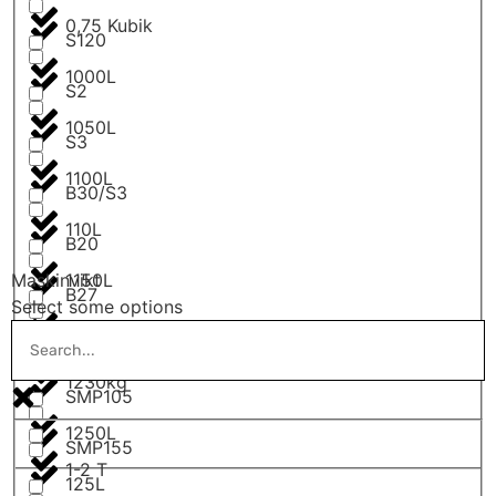
0,75 Kubik
S120
1000L
S2
1050L
S3
1100L
B30/S3
110L
B20
1150L
Maskinvikt
B27
Select some options
1200L
B30
1230kg
SMP105
1250L
SMP155
1-2 T
125L