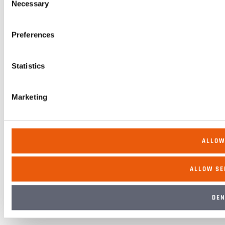
Necessary
Selection
90L
Preferences
950L
95L
Statistics
Marketing
ALLOW
ALLOW SE
DE