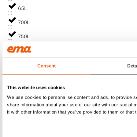
65L
700L
750L
75L
790L
Consent
Deta
800L
This website uses cookies
80L
We use cookies to personalise content and ads, to provide so
share information about your use of our site with our social
810L
it with other information that you’ve provided to them or that 
850L
Consent
900L