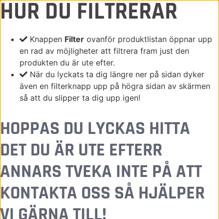
HUR DU FILTRERAR
305KG
0
Knappen
Filter
ovanför produktlistan öppnar upp
en rad av möjligheter att filtrera fram just den
Hem
/ Product Vikt / 305kg
produkten du är ute efter.
När du lyckats ta dig längre ner på sidan dyker
STÄNG
även en filterknapp upp på högra sidan av skärmen
så att du slipper ta dig upp igen!
HOPPAS DU LYCKAS HITTA
Fäste
Select some options
DET DU ÄR UTE EFTERR
ANNARS TVEKA INTE PÅ ATT
KONTAKTA OSS SÅ HJÄLPER
S30/150
VI GÄRNA TILL!