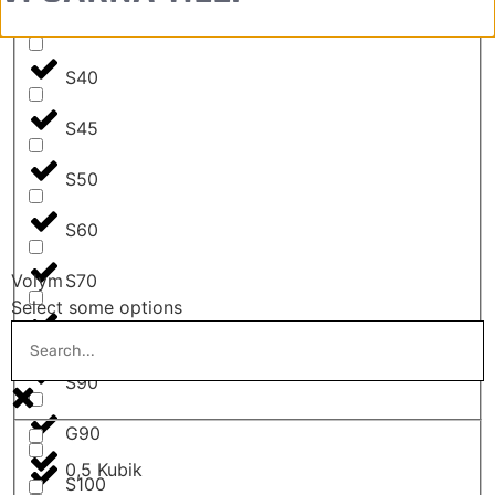
S30/180
S40
S45
S50
S60
S70
Volym
Select some options
S80
S90
G90
0,5 Kubik
S100