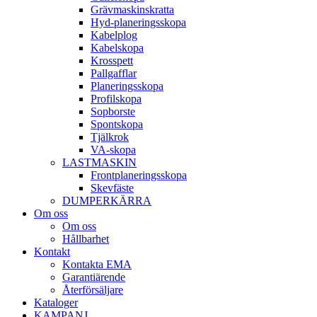
Gräv­maskins­kratta
Hyd­-planerings­skopa
Kabel­plog
Kabel­skopa
Kros­spett
Pallgafflar
Planerings­skopa
Profil­skopa
Sop­borste
Spont­skopa
Tjäl­krok
VA­-skopa
LAST­MASKIN
Front­planerings­skopa
Skev­fäste
DUMPER­KÄRRA
Om oss
Om oss
Hållbarhet
Kontakt
Kontakta EMA
Garantiärende
Återförsäljare
Kataloger
KAMPANJ