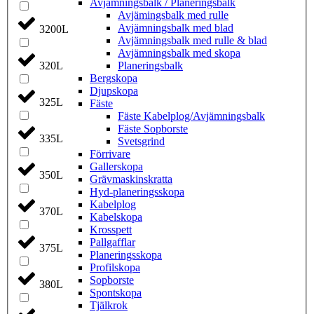
Avjämnings­balk / Planeringsbalk
Avjämingsbalk med rulle
Avjämningsbalk med blad
3200L
Avjämningsbalk med rulle & blad
Avjämningsbalk med skopa
Planerings­balk
320L
Berg­skopa
Djup­skopa
325L
Fäste
Fäste Kabel­­plog/­Avjämnings­­balk
Fäste Sop­borste
335L
Svets­grind
Förrivare
Galler­skopa
350L
Gräv­maskins­kratta
Hyd­-planerings­skopa
Kabel­plog
370L
Kabel­skopa
Kros­spett
Pallgafflar
375L
Planerings­skopa
Profil­skopa
Sop­borste
380L
Spont­skopa
Tjäl­krok