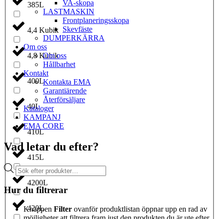
VA­-skopa
385L
LAST­MASKIN
Front­planerings­skopa
Skev­fäste
4,4 Kubik
DUMPER­KÄRRA
Om oss
Om oss
4,8 Kubik
Hållbarhet
Kontakt
400L
Kontakta EMA
Garantiärende
Återförsäljare
40L
Kataloger
KAMPANJ
EMA CORE
410L
Vad letar du efter?
415L
Produktsökning
4200L
Hur du filtrerar
420L
Knappen
Filter
ovanför produktlistan öppnar upp en rad av
möjligheter att filtrera fram just den produkten du är ute efter.