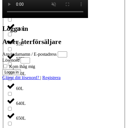
5500L
Logga in
550L
Avser återförsäljare
55L
Användarnamn / E-postadress
575L
Lösenord
Kom ihåg mig
Logga in
600L
Glömt ditt lösenord?
|
Registrera
60L
640L
650L