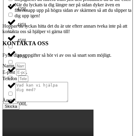
När du lyckats ta dig längre ner på sidan dyker även en
425L
filterknapp upp på högra sidan av skärmen så att du slipper ta
dig upp igen!
435L
Hoppas du lyckas hitta det du är ute efterr annars tveka inte på att
kontakta oss så hjälper vi gärna till!
450L
KONTAKTA OSS
Fyll i dina uppgifter så hör vi av oss så snart som möjligt.
470L
Namn
E-post
475L
Telefon
490L
Ämne
500L
Skicka
50L
530L