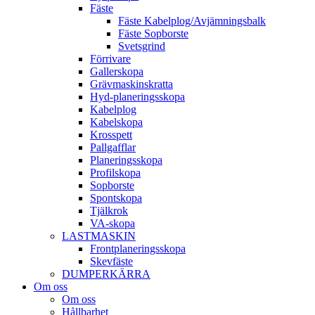
Fäste
Fäste Kabel­­plog/­Avjämnings­­balk
Fäste Sop­borste
Svets­grind
Förrivare
Galler­skopa
Gräv­maskins­kratta
Hyd­-planerings­skopa
Kabel­plog
Kabel­skopa
Kros­spett
Pallgafflar
Planerings­skopa
Profil­skopa
Sop­borste
Spont­skopa
Tjäl­krok
VA­-skopa
LAST­MASKIN
Front­planerings­skopa
Skev­fäste
DUMPER­KÄRRA
Om oss
Om oss
Hållbarhet