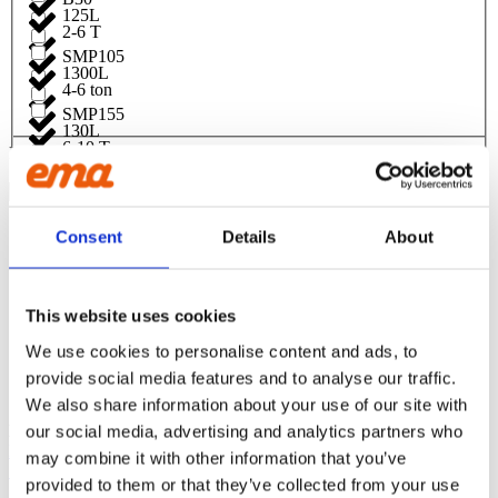
125L
2-6 T
SMP105
1300L
4-6 ton
SMP155
130L
6-10 T
Endast ett sökresultat
1350L
7-10 ton
Consent
Details
About
1400L
10- 14 ton
HD Gallerskopa 1000L med tand –
1800mm – Utan fäste
140L
This website uses cookies
10-18 T
We use cookies to personalise content and ads, to
ÅF login för att se pris
145L
provide social media features and to analyse our traffic.
12- 18 ton
We also share information about your use of our site with
1500L
our social media, advertising and analytics partners who
KINNA
14-18 ton
Ehns Gata 6
may combine it with other information that you’ve
51156 Kinna
150L
provided to them or that they’ve collected from your use
18- 25 ton