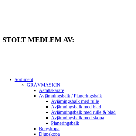
Hoppa
till
innehåll
STOLT MEDLEM AV:
Sortiment
GRÄV­MASKIN
Asfalt­skärare
Avjämnings­balk / Planeringsbalk
Avjämingsbalk med rulle
Avjämningsbalk med blad
Avjämningsbalk med rulle & blad
Avjämningsbalk med skopa
Planerings­balk
Berg­skopa
Djup­skopa