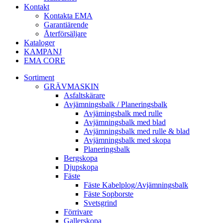
Kontakt
Kontakta EMA
Garantiärende
Återförsäljare
Kataloger
KAMPANJ
EMA CORE
Sortiment
GRÄV­MASKIN
Asfalt­skärare
Avjämnings­balk / Planeringsbalk
Avjämingsbalk med rulle
Avjämningsbalk med blad
Avjämningsbalk med rulle & blad
Avjämningsbalk med skopa
Planerings­balk
Berg­skopa
Djup­skopa
Fäste
Fäste Kabel­­plog/­Avjämnings­­balk
Fäste Sop­borste
Svets­grind
Förrivare
Galler­skopa