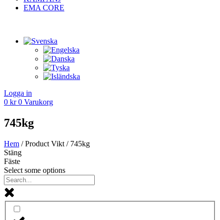
EMA CORE
Logga in
0
kr
0
Varukorg
745kg
Hem
/ Product Vikt / 745kg
Stäng
Fäste
Select some options