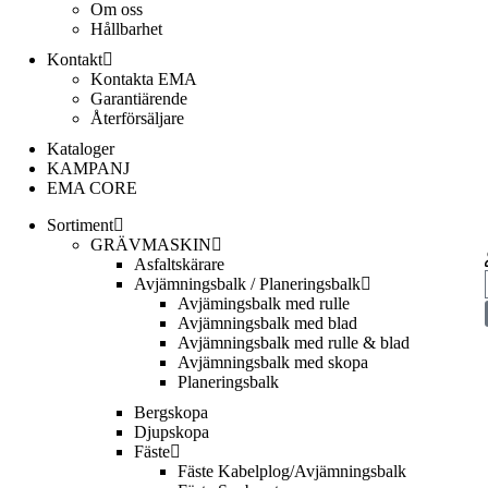
Om oss
Hållbarhet
Kontakt
Kontakta EMA
Garantiärende
Återförsäljare
Kataloger
KAMPANJ
EMA CORE
Sortiment
GRÄV­MASKIN
Asfalt­skärare
Avjämnings­balk / Planeringsbalk
Avjämingsbalk med rulle
Avjämningsbalk med blad
Avjämningsbalk med rulle & blad
Avjämningsbalk med skopa
Planerings­balk
Berg­skopa
Djup­skopa
Fäste
Fäste Kabel­­plog/­Avjämnings­­balk