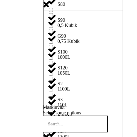
S80
S90
0,5 Kubik
G90
0,75 Kubik
S100
1000L
S120
1050L
S2
1100L
S3
110L
Maskinvikt
Select some options
B30/S3
1150L
B20
1200L