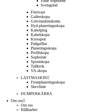
Fäste Sop­borste
Svets­grind
Förrivare
Galler­skopa
Gräv­maskins­kratta
Hyd­-planerings­skopa
Kabel­plog
Kabel­skopa
Kros­spett
Pallgafflar
Planerings­skopa
Profil­skopa
Sop­borste
Spont­skopa
Tjäl­krok
VA­-skopa
LAST­MASKIN
Front­planerings­skopa
Skev­fäste
DUMPER­KÄRRA
Om oss
Om oss
Hållbarhet