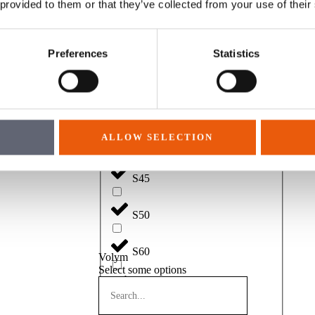
 provided to them or that they’ve collected from your use of their
Preferences
Statistics
S30/150
S30/180
ALLOW SELECTION
S40
S45
S50
S60
Volym
Select some options
S70