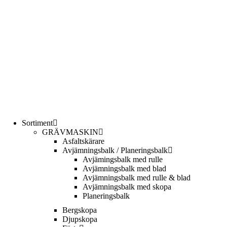
Sortiment
GRÄV­MASKIN
Asfalt­skärare
Avjämnings­balk / Planeringsbalk
Avjämingsbalk med rulle
Avjämningsbalk med blad
Avjämningsbalk med rulle & blad
Avjämningsbalk med skopa
Planerings­balk
Berg­skopa
Djup­skopa