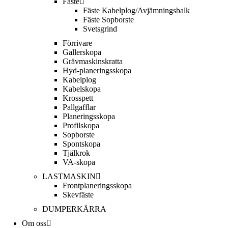
Fäste
Fäste Kabel­­plog/­Avjämnings­­balk
Fäste Sop­borste
Svets­grind
Förrivare
Galler­skopa
Gräv­maskins­kratta
Hyd­-planerings­skopa
Kabel­plog
Kabel­skopa
Kros­spett
Pallgafflar
Planerings­skopa
Profil­skopa
Sop­borste
Spont­skopa
Tjäl­krok
VA­-skopa
LAST­MASKIN
Front­planerings­skopa
Skev­fäste
DUMPER­KÄRRA
Om oss