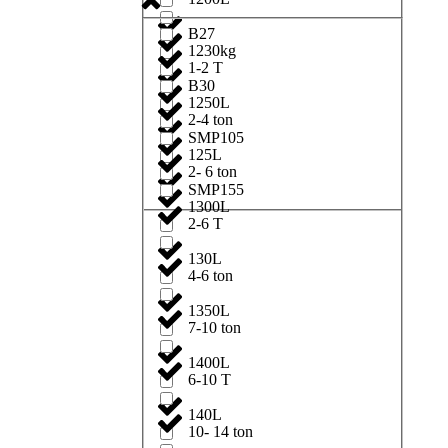
B27
1230kg
1-2 T
B30
1250L
2-4 ton
SMP105
125L
2- 6 ton
SMP155
1300L
2-6 T
130L
4-6 ton
1350L
7-10 ton
1400L
6-10 T
140L
10- 14 ton