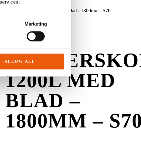
 services.
Marketing
HD
GALLERSKO
ALLOW ALL
1200L MED
BLAD –
1800MM – S7