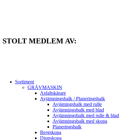
Hoppa
till
innehåll
STOLT MEDLEM AV:
Sortiment
GRÄV­MASKIN
Asfalt­skärare
Avjämnings­balk / Planeringsbalk
Avjämingsbalk med rulle
Avjämningsbalk med blad
Avjämningsbalk med rulle & blad
Avjämningsbalk med skopa
Planerings­balk
Berg­skopa
Djup­skopa