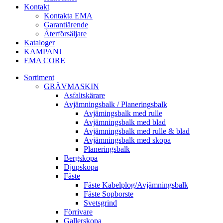
Kontakt
Kontakta EMA
Garantiärende
Återförsäljare
Kataloger
KAMPANJ
EMA CORE
Sortiment
GRÄV­MASKIN
Asfalt­skärare
Avjämnings­balk / Planeringsbalk
Avjämingsbalk med rulle
Avjämningsbalk med blad
Avjämningsbalk med rulle & blad
Avjämningsbalk med skopa
Planerings­balk
Berg­skopa
Djup­skopa
Fäste
Fäste Kabel­­plog/­Avjämnings­­balk
Fäste Sop­borste
Svets­grind
Förrivare
Galler­skopa