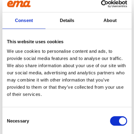
BRETT SORTIMENT
Consent
Details
About
Hos oss på ema hittar du ett brett och uppskattat sortiment, med
Sveriges kanske största skopsortiment med modeller från 50 till
4500 liter.
This website uses cookies
We use cookies to personalise content and ads, to
SNABBT VÄXANDE
provide social media features and to analyse our traffic.
We also share information about your use of our site with
Idag är vi Sveriges snabbast växande skopmärke. Under år 2020
levererade vi på ema över 3000 skopor till använder landet över.
our social media, advertising and analytics partners who
may combine it with other information that you’ve
provided to them or that they’ve collected from your use
of their services.
HÅLLBARA PRODUKTER
Consent
Våra produkter är hållbart framtagna, inte endast vissa punktinsatser
utan i alla led – från början till slut.
Necessary
Selection