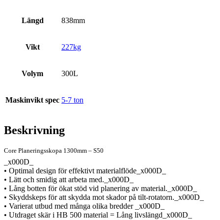
Längd
838mm
Vikt
227kg
Volym
300L
Maskinvikt spec
5-7 ton
Beskrivning
Core Planeringsskopa 1300mm – S50
_x000D_
• Optimal design för effektivt materialflöde_x000D_
• Lätt och smidig att arbeta med._x000D_
• Lång botten för ökat stöd vid planering av material._x000D_
• Skyddskeps för att skydda mot skador på tilt-rotatorn._x000D_
• Varierat utbud med många olika bredder _x000D_
• Utdraget skär i HB 500 material = Lång livslängd_x000D_