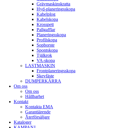
Gräv­maskins­kratta
Hyd­-planerings­skopa
Kabel­plog
Kabel­skopa
Kros­spett
Pallgafflar
Planerings­skopa
Profil­skopa
Sop­borste
Spont­skopa
Tjäl­krok
VA­-skopa
LAST­MASKIN
Front­planerings­skopa
Skev­fäste
DUMPER­KÄRRA
Om oss
Om oss
Hållbarhet
Kontakt
Kontakta EMA
Garantiärende
Återförsäljare
Kataloger
KAMPANJ