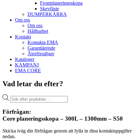
Front­planerings­skopa
Skev­fäste
DUMPER­KÄRRA
Om oss
Om oss
Hållbarhet
Kontakt
Kontakta EMA
Garantiärende
Återförsäljare
Kataloger
KAMPANJ
EMA CORE
Vad letar du efter?
Produktsökning
Förfrågan:
Core planeringsskopa – 300L – 1300mm – S50
Skicka iväg din förfrågan genom att fylla in dina kontaktuppgifter
nedan.