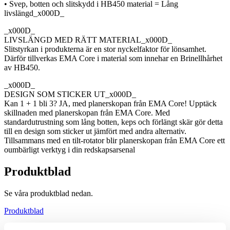
• Svep, botten och slitskydd i HB450 material = Lång
livslängd_x000D_
_x000D_
LIVSLÄNGD MED RÄTT MATERIAL_x000D_
Slitstyrkan i produkterna är en stor nyckelfaktor för lönsamhet.
Därför tillverkas EMA Core i material som innehar en Brinellhårhet
av HB450.
_x000D_
DESIGN SOM STICKER UT_x000D_
Kan 1 + 1 bli 3? JA, med planerskopan från EMA Core! Upptäck
skillnaden med planerskopan från EMA Core. Med
standardutrustning som lång botten, keps och förlängt skär gör detta
till en design som sticker ut jämfört med andra alternativ.
Tillsammans med en tilt-rotator blir planerskopan från EMA Core ett
oumbärligt verktyg i din redskapsarsenal
Produktblad
Se våra produktblad nedan.
Produktblad