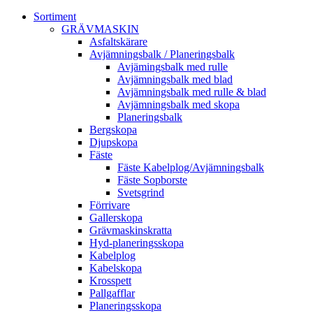
Sortiment
GRÄV­MASKIN
Asfalt­skärare
Avjämnings­balk / Planeringsbalk
Avjämingsbalk med rulle
Avjämningsbalk med blad
Avjämningsbalk med rulle & blad
Avjämningsbalk med skopa
Planerings­balk
Berg­skopa
Djup­skopa
Fäste
Fäste Kabel­­plog/­Avjämnings­­balk
Fäste Sop­borste
Svets­grind
Förrivare
Galler­skopa
Gräv­maskins­kratta
Hyd­-planerings­skopa
Kabel­plog
Kabel­skopa
Kros­spett
Pallgafflar
Planerings­skopa