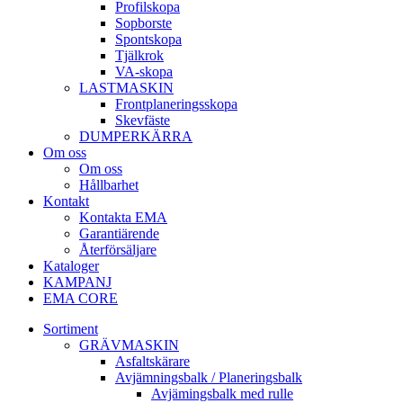
Profil­skopa
Sop­borste
Spont­skopa
Tjäl­krok
VA­-skopa
LAST­MASKIN
Front­planerings­skopa
Skev­fäste
DUMPER­KÄRRA
Om oss
Om oss
Hållbarhet
Kontakt
Kontakta EMA
Garantiärende
Återförsäljare
Kataloger
KAMPANJ
EMA CORE
Sortiment
GRÄV­MASKIN
Asfalt­skärare
Avjämnings­balk / Planeringsbalk
Avjämingsbalk med rulle