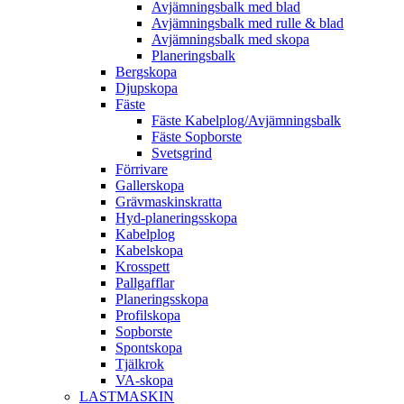
Avjämningsbalk med blad
Avjämningsbalk med rulle & blad
Avjämningsbalk med skopa
Planerings­balk
Berg­skopa
Djup­skopa
Fäste
Fäste Kabel­­plog/­Avjämnings­­balk
Fäste Sop­borste
Svets­grind
Förrivare
Galler­skopa
Gräv­maskins­kratta
Hyd­-planerings­skopa
Kabel­plog
Kabel­skopa
Kros­spett
Pallgafflar
Planerings­skopa
Profil­skopa
Sop­borste
Spont­skopa
Tjäl­krok
VA­-skopa
LAST­MASKIN