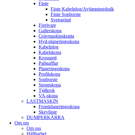
Fäste
Fäste Kabel­­plog/­Avjämnings­­balk
Fäste Sop­borste
Svets­grind
Förrivare
Galler­skopa
Gräv­maskins­kratta
Hyd­-planerings­skopa
Kabel­plog
Kabel­skopa
Kros­spett
Pallgafflar
Planerings­skopa
Profil­skopa
Sop­borste
Spont­skopa
Tjäl­krok
VA­-skopa
LAST­MASKIN
Front­planerings­skopa
Skev­fäste
DUMPER­KÄRRA
Om oss
Om oss
Hållbarhet