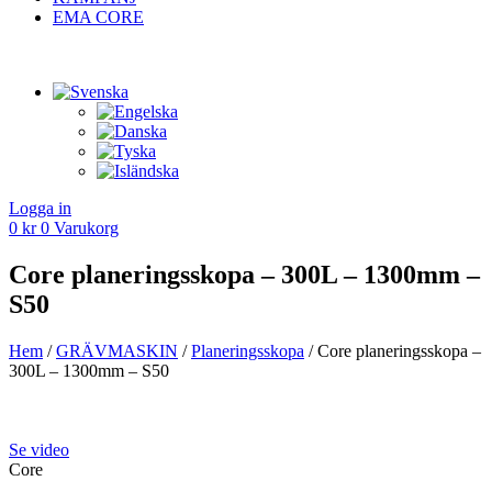
EMA CORE
Logga in
0
kr
0
Varukorg
Core planeringsskopa – 300L – 1300mm –
S50
Hem
/
GRÄV­MASKIN
/
Planerings­skopa
/ Core planeringsskopa –
300L – 1300mm – S50
Se video
Core