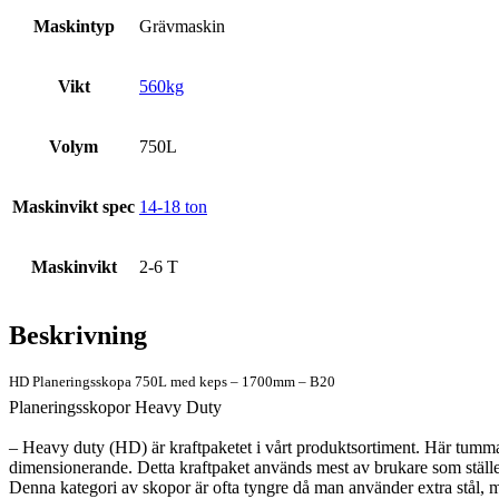
Maskintyp
Grävmaskin
Vikt
560kg
Volym
750L
Maskinvikt spec
14-18 ton
Maskinvikt
2-6 T
Beskrivning
HD Planeringsskopa 750L med keps – 1700mm – B20
Planeringsskopor Heavy Duty
– Heavy duty (HD) är kraftpaketet i vårt produktsortiment. Här tummas 
dimensionerande. Detta kraftpaket används mest av brukare som ställer 
Denna kategori av skopor är ofta tyngre då man använder extra stål, men