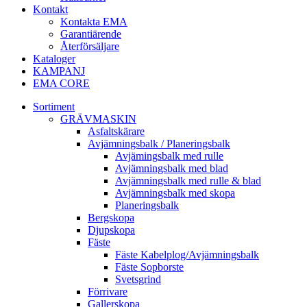
Kontakt
Kontakta EMA
Garantiärende
Återförsäljare
Kataloger
KAMPANJ
EMA CORE
Sortiment
GRÄV­MASKIN
Asfalt­skärare
Avjämnings­balk / Planeringsbalk
Avjämingsbalk med rulle
Avjämningsbalk med blad
Avjämningsbalk med rulle & blad
Avjämningsbalk med skopa
Planerings­balk
Berg­skopa
Djup­skopa
Fäste
Fäste Kabel­­plog/­Avjämnings­­balk
Fäste Sop­borste
Svets­grind
Förrivare
Galler­skopa