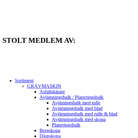
Hoppa
till
innehåll
STOLT MEDLEM AV:
Sortiment
GRÄV­MASKIN
Asfalt­skärare
Avjämnings­balk / Planeringsbalk
Avjämingsbalk med rulle
Avjämningsbalk med blad
Avjämningsbalk med rulle & blad
Avjämningsbalk med skopa
Planerings­balk
Berg­skopa
Djup­skopa