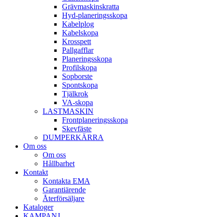
Gräv­maskins­kratta
Hyd­-planerings­skopa
Kabel­plog
Kabel­skopa
Kros­spett
Pallgafflar
Planerings­skopa
Profil­skopa
Sop­borste
Spont­skopa
Tjäl­krok
VA­-skopa
LAST­MASKIN
Front­planerings­skopa
Skev­fäste
DUMPER­KÄRRA
Om oss
Om oss
Hållbarhet
Kontakt
Kontakta EMA
Garantiärende
Återförsäljare
Kataloger
KAMPANJ