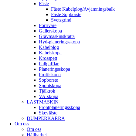
Fäste
Fäste Kabel­­plog/­Avjämnings­­balk
Fäste Sop­borste
Svets­grind
Förrivare
Galler­skopa
Gräv­maskins­kratta
Hyd­-planerings­skopa
Kabel­plog
Kabel­skopa
Kros­spett
Pallgafflar
Planerings­skopa
Profil­skopa
Sop­borste
Spont­skopa
Tjäl­krok
VA­-skopa
LAST­MASKIN
Front­planerings­skopa
Skev­fäste
DUMPER­KÄRRA
Om oss
Om oss
Hållbarhet