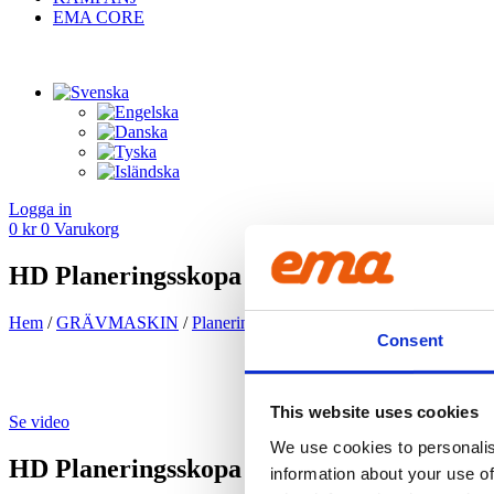
EMA CORE
Logga in
0
kr
0
Varukorg
HD Planeringsskopa 750L – 1700mm – B2
Hem
/
GRÄV­MASKIN
/
Planerings­skopa
/ HD Planeringsskopa 75
Consent
This website uses cookies
Se video
We use cookies to personalis
HD Planeringsskopa 750L – 1700mm – B2
information about your use of