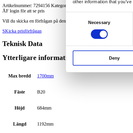
other information that you’ve
Artikelnummer:
7294156
Kategori:
Planerings­skopa
ÅF login för att se pris
Consent
Vill du skicka en förfrågan på den här produkten?
Necessary
Selection
SKicka prisförfrågan
Teknisk Data
Ytterligare information
Deny
Max bredd
1700mm
Fäste
B20
Höjd
684mm
Längd
1192mm